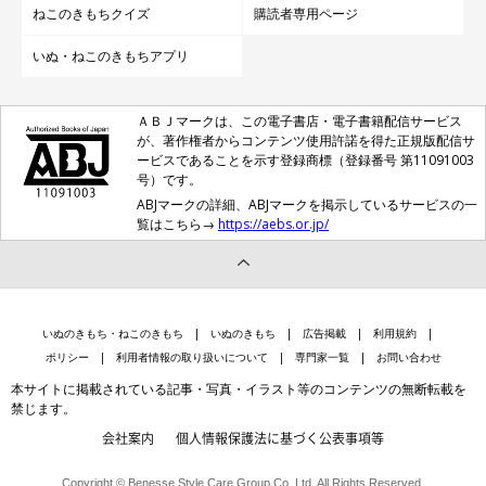
ねこのきもちクイズ
購読者専用ページ
いぬ・ねこのきもちアプリ
ＡＢＪマークは、この電子書店・電子書籍配信サービス
が、著作権者からコンテンツ使用許諾を得た正規版配信サ
ービスであることを示す登録商標（登録番号 第11091003
号）です。
参考・写真／「ねこのきもち」2019年10月号『“できない”も “できてるつも
ABJマークの詳細、ABJマークを掲示しているサービスの一
り”も もう、大丈夫。パーフェクト抱っこできるようになりたい！』
覧はこちら→
https://aebs.or.jp/
猫を持ち上げたら、ひざの上に横向きにのせましょう。ここで
は、素早くのせることがポイントです。持ち上げられた状態が短
いぬのきもち・ねこのきもち
いぬのきもち
広告掲載
利用規約
いほど、猫が嫌がらず抱っこが成功しやすくなります。
ポリシー
利用者情報の取り扱いについて
専門家一覧
お問い合わせ
ひざの上にのせたら、猫の頭側にある自分の腕を、猫の前足の下
本サイトに掲載されている記事・写真・イラスト等のコンテンツの無断転載を
からお尻のほうへまわしましょう。二の腕のあたりに猫をもたれ
禁じます。
させ、もう片方の手は猫の胸のあたりに添えるようにします。
会社案内
個人情報保護法に基づく公表事項等
Copyright © Benesse Style Care Group Co.,Ltd. All Rights Reserved.