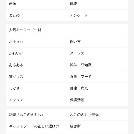
画像
解説
まとめ
アンケート
胸まわりをつかんで持ち上げるのはNG！
人気キーワード一覧
お手入れ
飼い方
ついやってしまいがちかもしれませんが、胸まわりをつかんで持
ち上げるのは、両手で猫の胸を圧迫してしまうのでNGです。
かわいい
ストレス
あるある
雑学・豆知識
②猫をひざにのせ、前足の下からお尻の下へ腕をまわす
猫グッズ
食事・フード
しぐさ
健康・病気
エンタメ
保護活動
雑誌『ねこのきもち』
ねこのきもち健保
キャットフードの正しい選び方
猫診断