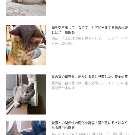
頭を突き出して「なでて」とアピールする猫の心理
とは？ 獣医師 …
飼い主さんの横で頭を突き出して、「なでて」とア
ピール姿がSN …
夏の猫の留守番、出かける前に見直したい安全対策
夏の猫の留守番では、暑さ対策としてエアコンの連
続運転や水の複 …
抱っこするタイミングも大切！
愛猫との関係性の変化を調査！猫が急にそっけなく
なる理由も獣医 …
ねこのきもちWEB MAGAZINEでは、「一緒に暮らし