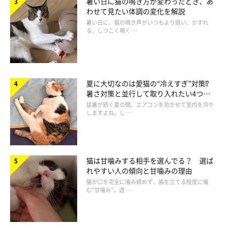
暑い日に猫の鳴き方が変わったとき、あ
わせて見たい体調の変化を解説
猫が安心して体を預けられるのは、体がぐらぐらしたり落ちそう
暑い日に、猫の鳴き声がいつもより弱い、かすれ
になったりしない、安定した抱っこ。猫のお尻を包み込むよう
る、しつこく鳴く …
に、しっかり支えるのがポイントです。
夏に大切なのは愛猫の“冷えすぎ”対策⁉
暑さ対策と並行して取り入れたい4つの
工夫
猛暑が続く夏の間、エアコンを効かせて室内を冷や
しますよね。し …
猫は甘噛みする相手を選んでる？ 選ば
れやすい人の傾向と甘噛みの理由
猫が口を完全に噛み締めず、歯を立てる程度に噛
む“甘噛み”。遊 …