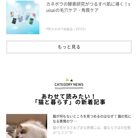
カネボウの酵素研究がつるすべ肌に導く！s
uisaiの毛穴ケア・角質ケア
圧迫しない
PR(カネボウ化粧品｜VOCE)
愛情表現でぎゅっと抱きしめたつもりでも、猫には“体を圧迫さ
れて苦しい”と受け取られてしまいます。抱っこするときは、腕
もっと見る
で猫を圧迫しないことがポイントです。
ある程度自由な状態
自由を奪われると、猫は不安やストレスを感じてしまいます。必
あわせて読みたい！
要以上に拘束せず、顔や体の向きを変えられる体勢で抱っこする
「猫と暮らす」の新着記事
のがポイントです。
猫が何もないところを見つめるのはなぜ？ 猫の気に
なる表情のワ …
猫が見せるさまざまな表情には、猫ならではの生態
の“ヒミツ”が …