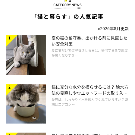
「猫と暮らす」の人気記事
※2026年8月更新
夏の猫の留守番、出かける前に見直した
い安全対策
夏に猫だけで留守番させる日は、帰宅するまで部屋
が暑くなりすぎ …
ねこのきもち投稿写真ギャラリー
猫に充分な水分を摂らせるには？ 給水方
法の見直しやウエットフードの取り入れ
猫に負担をかけない、やさしい抱っこの仕方には、3つのポイン
方を解説
愛猫は、しっかりと水を飲んでくれていますか？ 夏
トがあります。
場はエアコン …
安定している