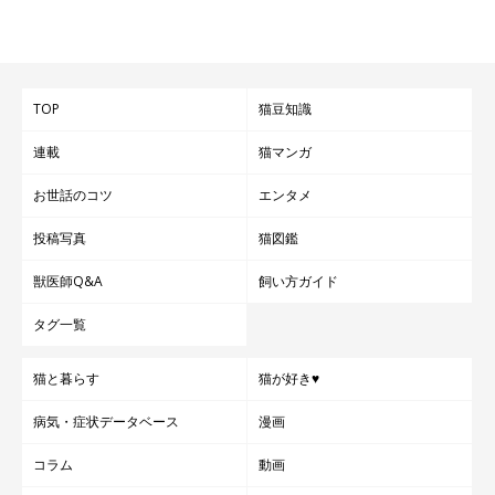
参考・写真／「ねこのきもち」2019年10月号『“できない”も “できてるつも
り”も もう、大丈夫。パーフェクト抱っこできるようになりたい！』
TOP
猫豆知識
猫を持ち上げる際は、お腹側から前足の付け根に片方の手を添
え、もう片方の手で首の後ろをつまんで持ち上げてもOKです。
連載
猫マンガ
お世話のコツ
エンタメ
投稿写真
猫図鑑
獣医師Q&A
飼い方ガイド
タグ一覧
猫と暮らす
猫が好き♥
病気・症状データベース
漫画
コラム
動画