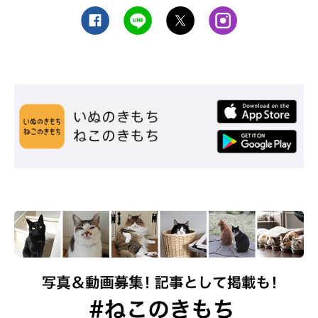
参考・写真／「ねこのきもち」2019年10月号『“できない”も “できてるつも
り”も もう、大丈夫。パーフェクト抱っこできるようになりたい！』