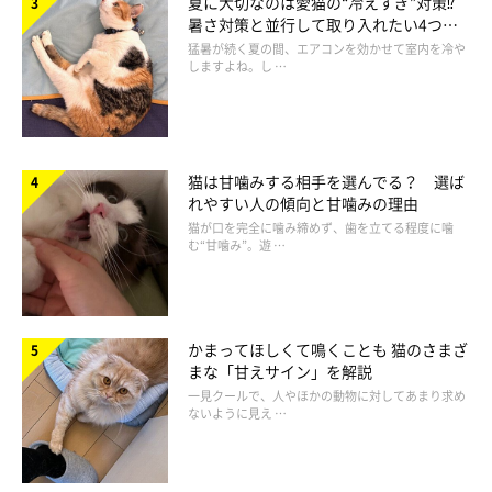
夏に大切なのは愛猫の“冷えすぎ”対策⁉
暑さ対策と並行して取り入れたい4つの
工夫
猛暑が続く夏の間、エアコンを効かせて室内を冷や
しますよね。し …
猫は甘噛みする相手を選んでる？ 選ば
れやすい人の傾向と甘噛みの理由
猫が口を完全に噛み締めず、歯を立てる程度に噛
む“甘噛み”。遊 …
かまってほしくて鳴くことも 猫のさまざ
まな「甘えサイン」を解説
一見クールで、人やほかの動物に対してあまり求め
ないように見え …