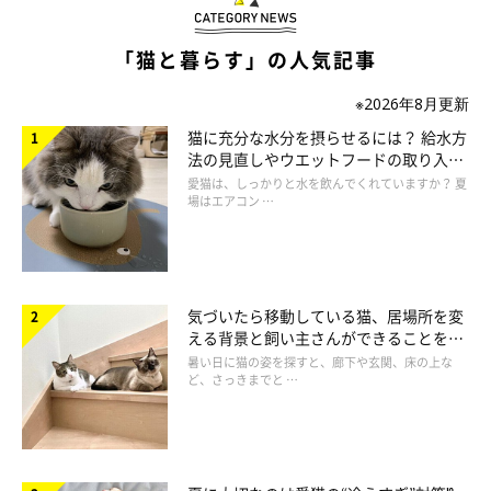
引用元：ねこのきもち『キャットフード大事典』
「猫と暮らす」の人気記事
※2026年8月更新
猫に充分な水分を摂らせるには？ 給水方
法の見直しやウエットフードの取り入れ
方を解説
愛猫は、しっかりと水を飲んでくれていますか？ 夏
場はエアコン …
気づいたら移動している猫、居場所を変
える背景と飼い主さんができることを獣
医師が解説
暑い日に猫の姿を探すと、廊下や玄関、床の上な
ど、さっきまでと …