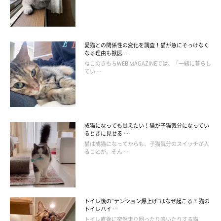
愛猫との関係性の変化を調査！猫が急にそっけなく
なる理由も獣医 …
ねこのきもちWEB MAGAZINEでは、「一緒に暮らし
てい …
成猫になっても甘えたい！猫が子猫気分になってい
るときに見せる …
猫は成猫になってからも、子猫気分のスイッチが入
ることが。そん …
トイレ後の“テンション爆上げ”はなぜ起こる？ 猫の
トイレハイ …
トイレ直後に突然走り回ったり鳴いたりする猫