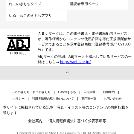
ねこのきもちクイズ
購読者専用ページ
いぬ・ねこのきもちアプリ
ＡＢＪマークは、この電子書店・電子書籍配信サービス
が、著作権者からコンテンツ使用許諾を得た正規版配信サ
ービスであることを示す登録商標（登録番号 第11091003
号）です。
ABJマークの詳細、ABJマークを掲示しているサービスの一
覧はこちら→
https://aebs.or.jp/
いぬのきもち・ねこのきもち
いぬのきもち
広告掲載
利用規約
ポリシー
利用者情報の取り扱いについて
専門家一覧
お問い合わせ
本サイトに掲載されている記事・写真・イラスト等のコンテンツの無断転載を
禁じます。
会社案内
個人情報保護法に基づく公表事項等
Copyright © Benesse Style Care Group Co.,Ltd. All Rights Reserved.