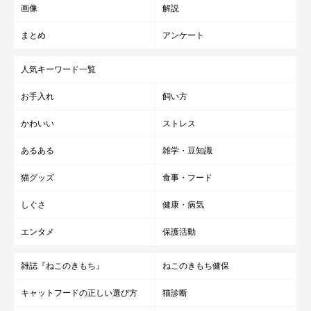
画像
解説
まとめ
アンケート
人気キーワード一覧
お手入れ
飼い方
かわいい
ストレス
あるある
雑学・豆知識
猫グッズ
食事・フード
しぐさ
健康・病気
エンタメ
保護活動
雑誌『ねこのきもち』
ねこのきもち健保
キャットフードの正しい選び方
猫診断