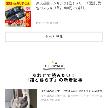
楽天週間ランキング1位！シリーズ累計3億
包のスッキリ茶。380円でお試し
PR(ハーブ健康本舗)
もっと見る
「猫大好き、フリスキー♪」でおなじみのフリスキーには、英語
で「元気な、活発な」という意味が。日々の主食に必要な高い栄
養と妥協しないおいしさを追求しつつ、飼い主さんの懐にやさし
いお手頃価格も魅力。
［ドライ］ 子猫用 成猫用
あわせて読みたい！
［ウエット］ 成猫用 ［機能性商品］ 室内ネコ用
「猫と暮らす」の新着記事
「フィリックス」
夏の猫の留守番、出かける前に見直したい安全対策
夏の猫の留守番では、暑さ対策としてエアコンの連
続運転や水の複 …