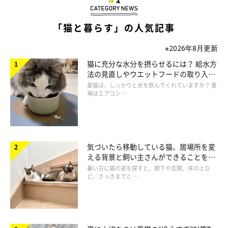
「モンプチ」
「猫と暮らす」の人気記事
※2026年8月更新
猫に充分な水分を摂らせるには？ 給水方
法の見直しやウエットフードの取り入れ
方を解説
愛猫は、しっかりと水を飲んでくれていますか？ 夏
場はエアコン …
気づいたら移動している猫、居場所を変
える背景と飼い主さんができることを獣
医師が解説
暑い日に猫の姿を探すと、廊下や玄関、床の上な
ど、さっきまでと …
味、香り、食感などにこだわりながら、健康へのニーズにも応え