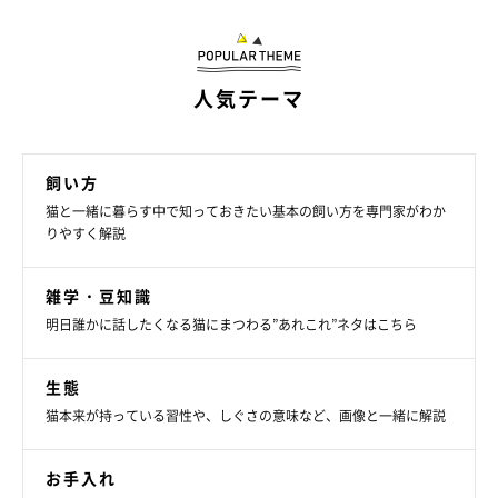
多くのブランドを有する世界展開の食品会社グループ。チョコレ
ートのM＆M’Sやスニッカーズも有名。ペットケア部門はベルギ
ーに本部を置く。75年以上の実績があり、世界で27のブランド
人気テーマ
をもつ
「カルカン」
飼い方
猫と一緒に暮らす中で知っておきたい基本の飼い方を専門家がわか
りやすく解説
雑学・豆知識
明日誰かに話したくなる猫にまつわる”あれこれ”ネタはこちら
生態
猫本来が持っている習性や、しぐさの意味など、画像と一緒に解説
お手入れ