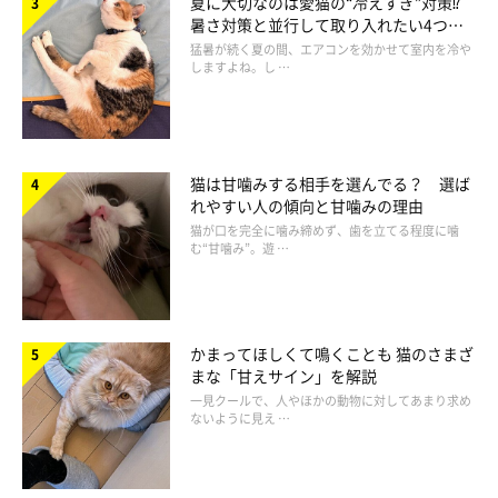
夏に大切なのは愛猫の“冷えすぎ”対策⁉
暑さ対策と並行して取り入れたい4つの
るワンランク上のキャットフード。愛猫のわがままに対応できる
工夫
猛暑が続く夏の間、エアコンを効かせて室内を冷や
よう、極上のおいしさを8つのタイプ、100種類以上の豊富なメ
しますよね。し …
ニューで展開。
［ドライ］ 子猫用 成猫用 高齢期用（ハイシニア用あり）
［ウエット］ 子猫用 成猫用 高齢期用（ハイシニア用あり）
［機能性商品］ 毛玉ケア
猫は甘噛みする相手を選んでる？ 選ば
れやすい人の傾向と甘噛みの理由
猫が口を完全に噛み締めず、歯を立てる程度に噛
「フリスキー」
む“甘噛み”。遊 …
かまってほしくて鳴くことも 猫のさまざ
まな「甘えサイン」を解説
一見クールで、人やほかの動物に対してあまり求め
ないように見え …