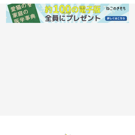
生涯を通じて健康寿命をサポートするために必要な栄養バランス
だけでなく、“食べる喜び”もプラスしたドライフード。良質なた
んぱく質を含んだ新鮮な肉や魚が主原料で、味や機能性などバラ
エティ豊かな製品ラインナップが魅力。
［ドライ］ 子猫用 成猫用 高齢期用（ハイシニア用あり）
［機能性商品］ 避妊去勢した猫の体重ケア 室内飼い猫用 下
部尿路の健康維持 等