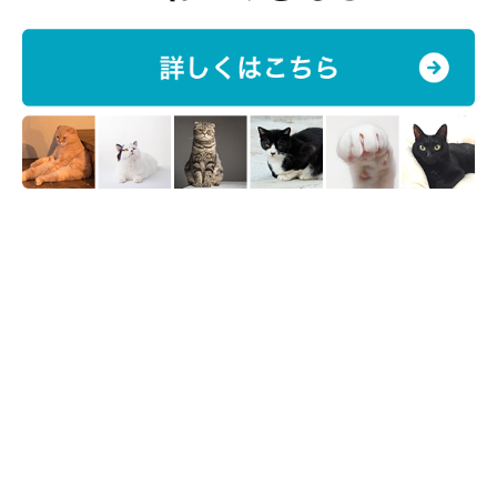
厳選した自然素材にこだわり、愛猫の健康維持を応援する。肉や
魚を第一主原料にたっぷり使った「ナチュラルチョイス」、小分
けパックでいつも開けたての香りとおいしさを提供する「デイリ
ーディッシュ」の2種類がある。
［ドライ］ 子猫用 成猫用 高齢期用
［ウエット］ 成猫用
［機能性商品］ 減量用 毛玉トータルケア 穀物フリー 等
ユニ・チャーム
生理用品や紙おむつなどでアジア１位のシェアを誇る日本企業。
1986年からペットケア産業に参入。ペットフードのほか、紙お
むつ等の技術を活かしたトイレタリー商品まで広く展開。