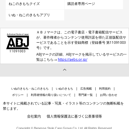
ねこのきもちクイズ
購読者専用ページ
いぬ・ねこのきもちアプリ
銀のスプーンから生まれた最上級フード＊は、厳選した魚たっぷ
りのレシピ。幅広いライフステージに合わせた、きめ細やかなラ
ＡＢＪマークは、この電子書店・電子書籍配信サービス
が、著作権者からコンテンツ使用許諾を得た正規版配信サ
インナップが特徴。ペットの長寿化を受け、18才頃からを対象と
ービスであることを示す登録商標（登録番号 第11091003
した超高齢期用のフードもある。
号）です。
［ドライ］ オールステージ用 子猫用 成猫用 高齢期用（ハ
ABJマークの詳細、ABJマークを掲示しているサービスの一
覧はこちら→
https://aebs.or.jp/
イシニア用あり）
［ウエット］ 子猫用
［機能性商品］ 毛玉ケア 下部尿路の健康維持用 等
＊ユニ・チャーム製品として
いぬのきもち・ねこのきもち
いぬのきもち
広告掲載
利用規約
ポリシー
利用者情報の取り扱いについて
専門家一覧
お問い合わせ
本サイトに掲載されている記事・写真・イラスト等のコンテンツの無断転載を
「ねこ元気®」
禁じます。
会社案内
個人情報保護法に基づく公表事項等
Copyright © Benesse Style Care Group Co.,Ltd. All Rights Reserved.