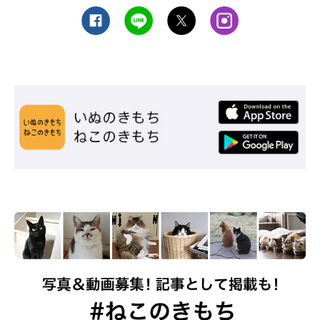
小分けパックで長期間本来の風味を保ち、管理や保存がしやすい
のもうれしい。
［ドライ］ 子猫用 成猫用 高齢期用（ハイシニア用あり）
［機能性商品］ 体重管理用 毛玉ケア 避妊・去勢後の健康維
持 等
「ニュートロ」