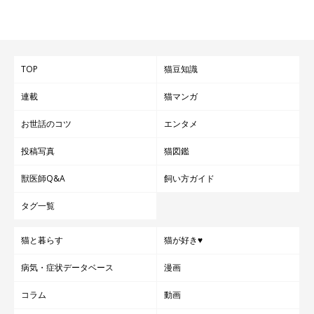
「銀のスプーン®」
TOP
猫豆知識
連載
猫マンガ
お世話のコツ
エンタメ
投稿写真
猫図鑑
獣医師Q&A
飼い方ガイド
タグ一覧
猫と暮らす
猫が好き♥
「食事の喜びがある幸せな生活を送れるように」との願いを込
め、赤ちゃんに銀のスプーンを贈る欧州の習慣がブランド名の由
病気・症状データベース
漫画
来。ドライタイプは、一粒一粒に魚のうまみを閉じ込め、かつお
コラム
動画
節で仕上げている。