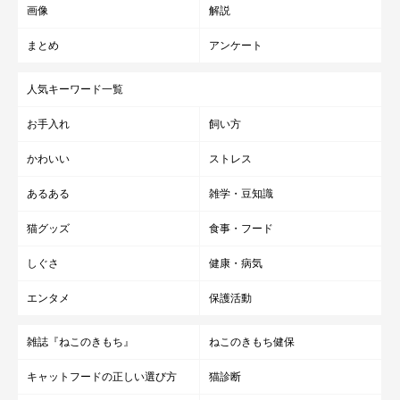
画像
解説
［ドライ］ オールステージ用 子猫用 成猫用 高齢期用（ハ
イシニア用あり）
まとめ
アンケート
［ウエット］ 子猫用
人気キーワード一覧
［機能性商品］ 毛玉ケア 食事の吐き戻し軽減対応 下部尿路
の健康維持用 等
お手入れ
飼い方
かわいい
ストレス
「銀のスプーン® 三ツ星グルメ®」
あるある
雑学・豆知識
猫グッズ
食事・フード
しぐさ
健康・病気
エンタメ
保護活動
雑誌『ねこのきもち』
ねこのきもち健保
キャットフードの正しい選び方
猫診断