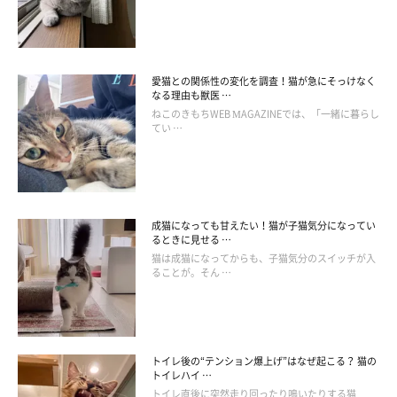
愛猫との関係性の変化を調査！猫が急にそっけなく
なる理由も獣医 …
ねこのきもちWEB MAGAZINEでは、「一緒に暮らし
てい …
成猫になっても甘えたい！猫が子猫気分になってい
るときに見せる …
猫は成猫になってからも、子猫気分のスイッチが入
ることが。そん …
柔らかくほぐした肉や魚のうまみたっぷりな素材を、ジューシー
なゼリーで包み込んだウエットフード。まるで家庭で調理したよ
うな愛猫の食欲をそそる見た目、芳醇な香り、風味豊かな味わい
トイレ後の“テンション爆上げ”はなぜ起こる？ 猫の
にファンも多い。
トイレハイ …
［ウエット］ 子猫用 成猫用 高齢期用（ハイシニア用あり）
トイレ直後に突然走り回ったり鳴いたりする猫