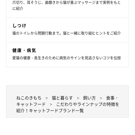
爪切り、耳そうじ、歯磨きから猫が喜ぶマッサージまで実例をもと
に紹介
しつけ
「ねこ、まっしぐら♪」のＣＭでおなじみ。日本で約35年の歴史
猫のトイレから問題行動まで。猫と一緒に取り組むヒントをご紹介
をもち、世界30カ国以上で愛されているロングセラー。ライフス
テージ別にドライ・ウエットとも商品がそろう。ウエットフード
健康・病気
のバリエーションが豊富なのが特徴。
愛猫の健康・長生きのために病気のサインを見逃さないコツを伝授
［ドライ］ 子猫用 成猫用 高齢期用（ハイシニア用あり）
［ウエット］ 子猫用 成猫用 高齢期用（ハイシニア用あり）
［機能性商品］ 毛玉ケア 肥満が気になる猫用 下部尿路の健
康維持用 等
ねこのきもち
猫と暮らす
飼い方
食事・
キャットフード
こだわりやラインナップの特徴を
「シーバ」
紹介！キャットフードブランド一覧