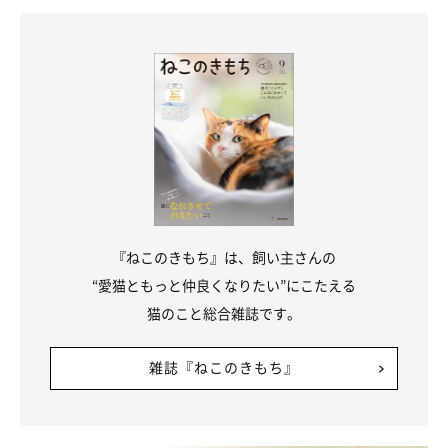
『ねこのきもち』は、飼い主さんの
“愛猫ともっと仲良くなりたい”にこたえる
外はカリカリ、中はクリーミーな独特の口当たりが人気の「シー
猫のこと総合雑誌です。
バ デュオ」のほか、2種類の粒の味わいが楽しめてお手頃価格な
「シーバ ドゥ マルシェ」、体の気になる部分をケアする「シー
雑誌『ねこのきもち』
バ デュオプラス」もある
［ドライ］ 子猫用 成猫用 高齢期用（ハイシニア用あり）
［機能性商品］ ヘアボールクリア オーラルケア