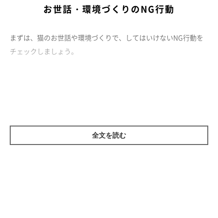
お世話・環境づくりのNG行動
『知っておきたい ネコの多頭飼いのす
●書籍（監修）：
べて 獣医師が教える 幸せに暮らすためのポイント』メ
イツ出版
『いちばんよくわかる猫種図鑑 日本と世界
／
まずは、猫のお世話や環境づくりで、してはいけないNG行動を
の60種』メイツ出版
チェックしましょう。
猫が集中しているときに無理やりかまう
全文を読む