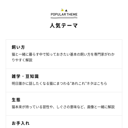
訪れる人のことを、「縄張りを荒らす怖い存在」だと感じてスト
人気テーマ
レスになることがあります。ストレスを感じている様子がみられ
たら、来客から隠れて身の安全を確保できる場所をつくっておく
とよいでしょう。無理に引っ張り出したり、のぞいたりせず、猫
飼い方
猫と一緒に暮らす中で知っておきたい基本の飼い方を専門家がわか
にかまわないように来客にもお願いしましょう。
りやすく解説
雑学・豆知識
明日誰かに話したくなる猫にまつわる”あれこれ”ネタはこちら
生態
猫本来が持っている習性や、しぐさの意味など、画像と一緒に解説
お手入れ