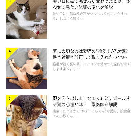
暑い日に猫の鳴き方が変わったとき、あ
わせて見たい体調の変化を解説
暑い日に、猫の鳴き声がいつもより弱い、かすれ
る、しつこく鳴く …
夏に大切なのは愛猫の“冷えすぎ”対策⁉
暑さ対策と並行して取り入れたい4つの
工夫
猛暑が続く夏の間、エアコンを効かせて室内を冷や
しますよね。し …
頭を突き出して「なでて」とアピールす
る猫の心理とは？ 獣医師が解説
家の中に人の手が絶対に届かない居場所がある
出会ったときから“かまってちゃん”な愛猫。譲渡会
での小鉄くん …
イスや脚立にのっても手が届かない場所には、猫が行けないよう
にしましょう。地震などの緊急時に、猫を連れて避難できなくな