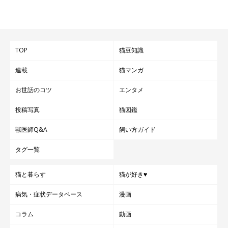
TOP
猫豆知識
ブラッシング、爪切り、耳掃除、歯磨き、投薬など身動きがとれ
なくなるお世話は猫にとって強いストレスになります。お世話の
連載
猫マンガ
あとや最中におやつを与えて、いいことと関連付けて覚えさせる
お世話のコツ
エンタメ
とよいでしょう。無理に行うと飼い主さんを怖がるようになるの
投稿写真
猫図鑑
で、動物病院にお願いしたほうがよい場合もあります。
獣医師Q&A
飼い方ガイド
動物病院に行く
タグ一覧
猫と暮らす
猫が好き♥
到着前にも移動のストレスがあり、到着後は「怖い」「うるさ
い」「変なニオイがする」「痛い」「苦い」など猫にとって苦痛
病気・症状データベース
漫画
なことばかり。キャリーケースに布をかけて刺激を減らしてあげ
コラム
動画
るなどして様子をみましょう。