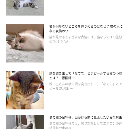
猫が何もないところを見つめるのはなぜ？ 猫の気に
なる表情のワ …
猫が見せるさまざまな表情には、猫ならではの生態
の“ヒミツ”が …
頭を突き出して「なでて」とアピールする猫の心理
猫にとってストレスになる出来事
とは？ 獣医師 …
飼い主さんの横で頭を突き出して、「なでて」とア
ピール姿がSN …
続いて、猫にとってストレスになるイベントや出来事と、その対
処法をご紹介します。
夏の猫の留守番、出かける前に見直したい安全対策
来客
夏の猫の留守番では、暑さ対策としてエアコンの連
続運転や水の複 …