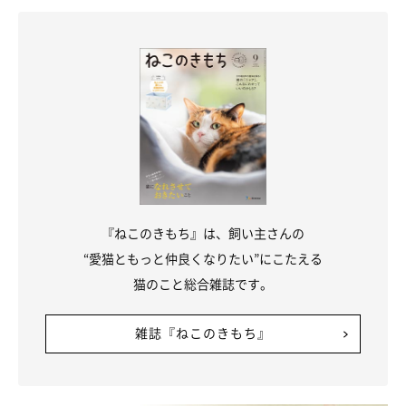
猫は人よりもずっと聴力がいいので、人が不快に感じる音をより
強く不快に感じます。日常的な生活音には猫もある程度慣れます
『ねこのきもち』は、飼い主さんの
が、突発的な雷や花火などにはしばらく身動きがとれなくなるこ
“愛猫ともっと仲良くなりたい”にこたえる
とがあります。
猫のこと総合雑誌です。
そのほか、掃除機やドライヤーなど、音に加えて動くもの、来客
が苦手な猫には悪いことが起きる合図となる玄関のチャイムなど
雑誌『ねこのきもち』
もストレスになることがあります。猫をあらかじめ別の場所に移
しておく、押入れなど逃げ場を作っておいてあげるなどするとよ
いでしょう。パニックで食欲がなくなるようなことがあれば、早