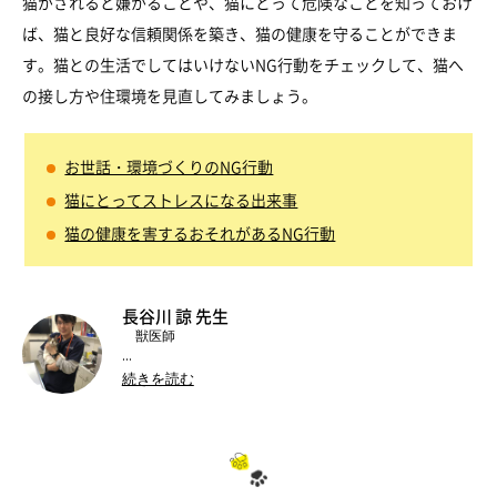
猫がされると嫌がることや、猫にとって危険なことを知っておけ
ば、猫と良好な信頼関係を築き、猫の健康を守ることができま
す。猫との生活でしてはいけないNG行動をチェックして、猫へ
の接し方や住環境を見直してみましょう。
お世話・環境づくりのNG行動
猫にとってストレスになる出来事
猫の健康を害するおそれがあるNG行動
長谷川 諒 先生
獣医師
株式会社Ani-vet
代表取締役
続きを読む
下京ねこ診療所
保護猫施設専門往診病院
院長
動物病院京都 ねこの病院
所属獣医師
北里大学獣医生化学研究室
研究生
日本猫医学会
日本獣医腎泌尿器学会
●所属：
／