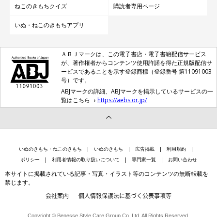
ねこのきもちクイズ
購読者専用ページ
いぬ・ねこのきもちアプリ
ＡＢＪマークは、この電子書店・電子書籍配信サービス
が、著作権者からコンテンツ使用許諾を得た正規版配信サ
ービスであることを示す登録商標（登録番号 第11091003
号）です。
ABJマークの詳細、ABJマークを掲示しているサービスの一
覧はこちら→
https://aebs.or.jp/
いぬのきもち・ねこのきもち
いぬのきもち
広告掲載
利用規約
ポリシー
利用者情報の取り扱いについて
専門家一覧
お問い合わせ
本サイトに掲載されている記事・写真・イラスト等のコンテンツの無断転載を
禁じます。
会社案内
個人情報保護法に基づく公表事項等
Copyright © Benesse Style Care Group Co.,Ltd. All Rights Reserved.