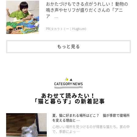
おかたづけもできる点がうれしい！ 動物の
るおそれがあります。
鳴き声やセリフが盛りだくさんの「アニ
ア ...
トイレを汚いままにする
PR(タカラトミー｜Hugkum)
もっと見る
トイレに行くことを我慢してしまうようになるので、こまめに掃
除することが大切です。自分のニオイがついていない場合も警戒
してしまうので、トイレ砂や容器を交換したときに、新しいもの
だけにしたりするのもやめましょう。
また猫は警戒心の強い動物なので、排泄中に近くでじっと見た
り、近づいて声をかけたりするのもとても嫌がります。
あわせて読みたい！
「猫と暮らす」の新着記事
夏、猫に好まれる場所はどこ？ 猫が季節で寝場所
を変える理由と …
心地いい場所を見つけるのが得意な猫たち。家の中
で、季節によっ …