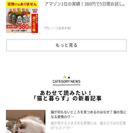
への工夫
アマゾン1位の実績！380円で5日間お試し。
マンチカンは活動的なので、クローゼットの中など、思わぬとこ
PR(ハーブ健康本舗)
ろに入り込み、事故につながるケースも。留守番させるときは、
入ってほしくない場所には行けないような工夫を。また、出かけ
もっと見る
る前にどこにいるか確認するのをお忘れなく。
マンチカンを飼う時の注意点３ 落下事故に気をつける
足の短いマンチカンは高い場所への上り下りが、一般的な猫と比
あわせて読みたい！
べてやや苦手。シニアになったらよく上る場所には、階段状のス
「猫と暮らす」の新着記事
テップを付けてあげると、落下事故が防げるでしょう。
猫が何もないところを見つめるのはなぜ？ 猫の気に
なる表情のワ …
猫が見せるさまざまな表情には、猫ならではの生態
の“ヒミツ”が …