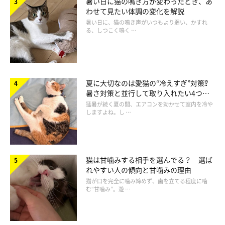
暑い日に猫の鳴き方が変わったとき、あ
ど、誤食につながるような口にしやすいものは引き出しの中など
わせて見たい体調の変化を解説
に片付けておきましょう。
暑い日に、猫の鳴き声がいつもより弱い、かすれ
る、しつこく鳴く …
夏に大切なのは愛猫の“冷えすぎ”対策⁉
暑さ対策と並行して取り入れたい4つの
工夫
猛暑が続く夏の間、エアコンを効かせて室内を冷や
しますよね。し …
猫は甘噛みする相手を選んでる？ 選ば
れやすい人の傾向と甘噛みの理由
猫が口を完全に噛み締めず、歯を立てる程度に噛
む“甘噛み”。遊 …
マンチカンを飼う時の注意点２ 入ってほしくない場所