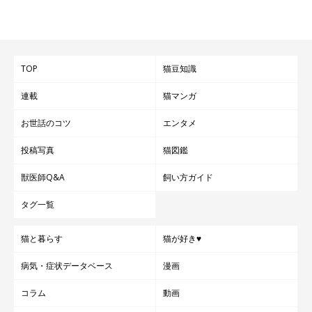
入っている）や、バイカラー（レッド＆ホワイト、ブラック＆ホ
ワイトなど）です。
TOP
猫豆知識
連載
猫マンガ
お世話のコツ
エンタメ
投稿写真
猫図鑑
獣医師Q&A
飼い方ガイド
タグ一覧
猫と暮らす
猫が好き♥
病気・症状データベース
漫画
コラム
動画