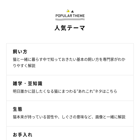
尿石症（ストルバイトおよびシュウ酸カルシウム）
人気テーマ
尿石症（ストルバイトおよびシュウ酸カルシウム）は、尿路内に
石が形成され、血尿や膀胱炎の原因になるものです。
飼い方
猫と一緒に暮らす中で知っておきたい基本の飼い方を専門家がわか
りやすく解説
雑学・豆知識
明日誰かに話したくなる猫にまつわる”あれこれ”ネタはこちら
生態
猫本来が持っている習性や、しぐさの意味など、画像と一緒に解説
お手入れ