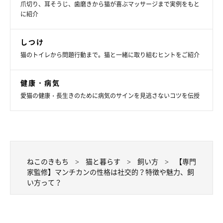
爪切り、耳そうじ、歯磨きから猫が喜ぶマッサージまで実例をもと
に紹介
しつけ
マンチカンの最大の特徴は短い足！細くやわ
猫のトイレから問題行動まで。猫と一緒に取り組むヒントをご紹介
らかい毛並みも魅力
健康・病気
一目見たら忘れない、ユニークな体の特徴をもつマンチカン。具
愛猫の健康・長生きのために病気のサインを見逃さないコツを伝授
体的にどんな特徴をもつ猫なのか、知っておきたいですね。
短い足が大きな特徴
ねこのきもち
猫と暮らす
飼い方
【専門
家監修】マンチカンの性格は社交的？特徴や魅力、飼
マンチカンの外見上の特徴といえば、やはり短い足。一般的な猫
い方って？
とはあまりにも違うため、健康上に問題がないか注視されたこと
もありますが、現在は問題ないとされています。そのユニークな
見た目から、運動は苦手な印象を与えますが、じつは運動神経は