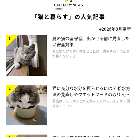
「猫と暮らす」の人気記事
※2026年8月更新
夏の猫の留守番、出かける前に見直した
マンチカンを飼うときに気をつけたい３大
い安全対策
NGポイント
夏に猫だけで留守番させる日は、帰宅するまで部屋
が暑くなりすぎ …
マンチカンは実際、飼いやすいのでしょうか？ いっしょに暮ら
すことになったら気をつけたい、３つのポイントは次のとおりで
す。
猫に充分な水分を摂らせるには？ 給水方
法の見直しやウエットフードの取り入れ
方を解説
愛猫は、しっかりと水を飲んでくれていますか？ 夏
マンチカンを飼う時の注意点１ 誤食に気をつける
場はエアコン …
マンチカンは好奇心が強い性格の猫種といわれています。とくに
子猫のうちは何でも口に入れて遊びたがるので、猫用おもちゃな