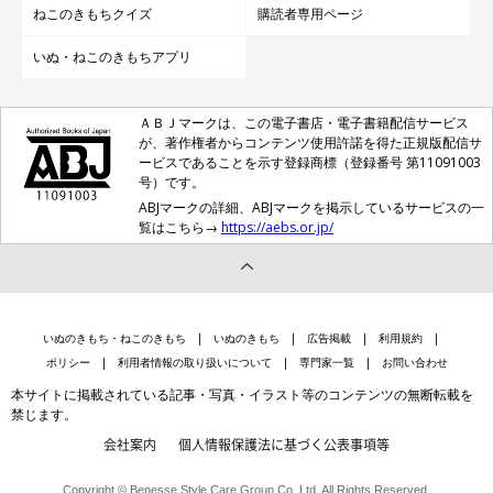
ねこのきもちクイズ
購読者専用ページ
いぬ・ねこのきもちアプリ
ＡＢＪマークは、この電子書店・電子書籍配信サービス
が、著作権者からコンテンツ使用許諾を得た正規版配信サ
ービスであることを示す登録商標（登録番号 第11091003
号）です。
ABJマークの詳細、ABJマークを掲示しているサービスの一
覧はこちら→
https://aebs.or.jp/
マンチカンは性格的にも飼いやすいから初心
いぬのきもち・ねこのきもち
いぬのきもち
広告掲載
利用規約
者におすすめ！
ポリシー
利用者情報の取り扱いについて
専門家一覧
お問い合わせ
本サイトに掲載されている記事・写真・イラスト等のコンテンツの無断転載を
禁じます。
社交的で甘えん坊な性格で、活発なマンチカン。人とのスキンシ
会社案内
個人情報保護法に基づく公表事項等
ップも遊ぶことも大好きなので、猫とのコミュニケーションをた
くさん取りたい飼い主さんに向きます。また、順応性が高く、と
Copyright © Benesse Style Care Group Co.,Ltd. All Rights Reserved.