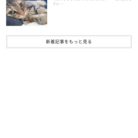
てい …
骨軟骨異形成症および小人症
骨軟骨異形成症および小人症は、前足の“手首”部分と後ろ足首の
関節に、骨でてきたコブが形成される症状です。
新着記事をもっと見る
椎間板ヘルニア
椎間板ヘルニアは、短い足が体重を支え切れなくなって骨と骨の
間のクッションの役割を果たす椎間板が飛び出し、末梢神経を圧
迫するものです。
毛球症
毛球症は、胃腸など消化器官内に毛玉ができ、詰まってしまうも
のです。