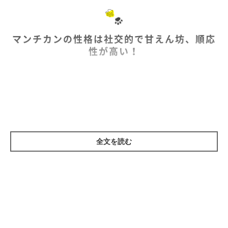
マンチカンの性格は社交的で甘えん坊、順応
性が高い！
キュートなルックスのマンチカン。外見同様、性格も愛らしいよ
うですね。
マンチカンの性格｜活発で社交的
全文を読む
異種交配の関係のためか性格は多種多様ですが、傾向としては活
発で社交的なタイプが多いよう。警戒心より好奇心が上回るタイ
プが多く、イタズラ好きな一面もあります。