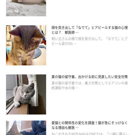
頭を突き出して「なでて」とアピールする猫の心理
とは？ 獣医師 …
飼い主さんの横で頭を突き出して、「なでて」とア
ピール姿がSN …
夏の猫の留守番、出かける前に見直したい安全対策
夏の猫の留守番では、暑さ対策としてエアコンの連
続運転や水の複 …
マンチカンを飼う際に気をつけたい病気
マンチカンがかかりやすい病気はどのようなものがあるのでしょ
うか？主なものを以下に挙げてみました。
愛猫との関係性の変化を調査！猫が急にそっけなく
なる理由も獣医 …
ねこのきもちWEB MAGAZINEでは、「一緒に暮らし