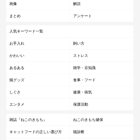
マンチカンの始まりは1983年、アメリカ・
画像
解説
ルイジアナ州
まとめ
アンケート
ダックスフンドのように短い足と、真ん丸な顔が愛らしいと、近
人気キーワード一覧
年、急激に人気が高まってきたマンチカン。そのルーツは1983
お手入れ
飼い方
年、アメリカ・ルイジアナ州の路上で保護された猫だといわれて
います。自然発生の猫種のマンチカンですが、アメリカで計画交
かわいい
ストレス
配されるようになりました。足が短い特殊な体型ゆえ、交配に反
あるある
雑学・豆知識
対する声も多く、猫種認定は未だ論争中。猫種の登録団体のすべ
てが公認しているわけではありませんが、一部の団体からは新種
猫グッズ
食事・フード
として認定済みです。マンチカンの名前の由来は、『オズの魔法
しぐさ
健康・病気
使い』に登場する、体の小さい“マンチキン族”になぞられて命名
エンタメ
保護活動
されたという説もあるようです。
雑誌『ねこのきもち』
ねこのきもち健保
キャットフードの正しい選び方
猫診断