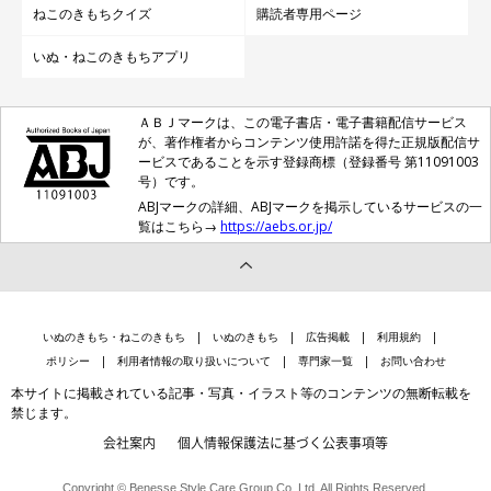
ねこのきもちクイズ
購読者専用ページ
いぬ・ねこのきもちアプリ
ＡＢＪマークは、この電子書店・電子書籍配信サービス
が、著作権者からコンテンツ使用許諾を得た正規版配信サ
ービスであることを示す登録商標（登録番号 第11091003
号）です。
ABJマークの詳細、ABJマークを掲示しているサービスの一
覧はこちら→
https://aebs.or.jp/
いぬのきもち・ねこのきもち
いぬのきもち
広告掲載
利用規約
ポリシー
利用者情報の取り扱いについて
専門家一覧
お問い合わせ
本サイトに掲載されている記事・写真・イラスト等のコンテンツの無断転載を
禁じます。
会社案内
個人情報保護法に基づく公表事項等
Copyright © Benesse Style Care Group Co.,Ltd. All Rights Reserved.