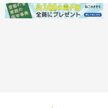
こちらは、＠siberian_anzu_roomさんの投稿。サイベリアンの
杏都ちゃんと、５匹の子猫ちゃんたちです。使用しているのは猫
壱のおやつ皿。みんな同じ姿勢で横一列に並び、一心不乱にお食
事している様子は圧巻ですね。後ろで毛繕いをするお母さん。お
母さんにとっては、束の間の休憩時間なのかもしれません。