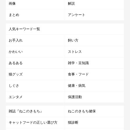
画像
解説
まとめ
アンケート
人気キーワード一覧
お手入れ
飼い方
かわいい
ストレス
あるある
雑学・豆知識
猫グッズ
食事・フード
しぐさ
健康・病気
エンタメ
保護活動
雑誌『ねこのきもち』
ねこのきもち健保
キャットフードの正しい選び方
猫診断