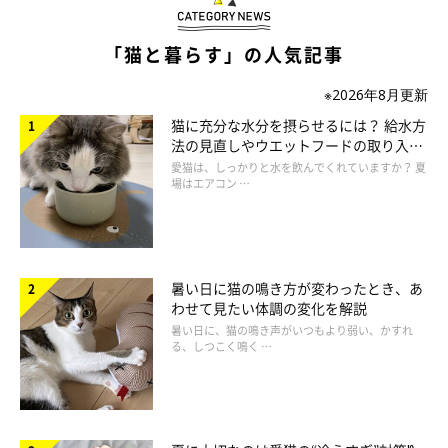
「猫と暮らす」の人気記事
美味しくてペロリ
※2026年8月更新
猫に充分な水分を摂らせるには？ 給水方
法の見直しやウエットフードの取り入れ
方を解説
愛猫は、しっかりと水を飲んでくれていますか？ 夏
場はエアコン …
暑い日に猫の鳴き方が変わったとき、あ
わせて見たい体調の変化を解説
暑い日に、猫の鳴き声がいつもより弱い、かすれ
る、しつこく鳴く …