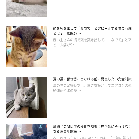
頭を突き出して「なでて」とアピールする猫の心理
＠i_usa.i_usa
とは？ 獣医師 …
飼い主さんの横で頭を突き出して、「なでて」とア
ピール姿がSN …
＠i_usa.i_usaさんの投稿には、マフくんのごはんタイムの一枚が
ありました。使用しているのは猫壱の花柄のフードボウル。もし
かして、隣の大盛りのごはんが気になるのかな……？
夏の猫の留守番、出かける前に見直したい安全対策
夏の猫の留守番では、暑さ対策としてエアコンの連
続運転や水の複 …
愛猫との関係性の変化を調査！猫が急にそっけなく
なる理由も獣医 …
ねこのきもちWEB MAGAZINEでは、「一緒に暮らし