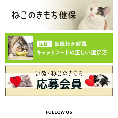
ください♪
掲載協力/Instagram(@siberian_anzu_room、@leechann0809、
@i_usa.i_usa、@makimakimaama@komajiro_tolucky) ※この記
事は投稿者さまにご了承をいただいたうえで制作しています。
取材・文/仲田陽子
※一部写真はスマホアプリ「いぬ・ねこのきもち」で投稿された
ものです。
※記事と一部写真に関連性はありませんので予めご了承くださ
い。
FOLLOW US