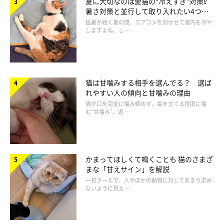
夏に大切なのは愛猫の“冷えすぎ”対策⁉
暑さ対策と並行して取り入れたい4つの
工夫
猛暑が続く夏の間、エアコンを効かせて室内を冷や
しますよね。し …
猫は甘噛みする相手を選んでる？ 選ば
れやすい人の傾向と甘噛みの理由
@leechann0809
猫が口を完全に噛み締めず、歯を立てる程度に噛
む“甘噛み”。遊 …
次にご紹介するのは、＠leechann0809さんの投稿。スコテッシ
ュフォールドのコウくんは、猫壱の脚付フードボウルＬサイズを
買ってもらいました。普段はよくこぼすコウくんでも、こぼさず
かまってほしくて鳴くことも 猫のさまざ
まな「甘えサイン」を解説
に食べることができたようです。
一見クールで、人やほかの動物に対してあまり求め
ないように見え …
ごはんの時間が楽しいにゃ！