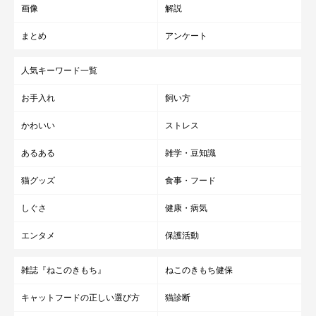
画像
解説
まとめ
アンケート
人気キーワード一覧
お手入れ
飼い方
かわいい
ストレス
あるある
雑学・豆知識
猫グッズ
食事・フード
しぐさ
健康・病気
エンタメ
保護活動
雑誌『ねこのきもち』
ねこのきもち健保
キャットフードの正しい選び方
猫診断