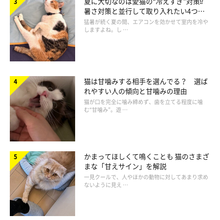
夏に大切なのは愛猫の“冷えすぎ”対策⁉
暑さ対策と並行して取り入れたい4つの
ージしてあげましょう。
工夫
猛暑が続く夏の間、エアコンを効かせて室内を冷や
しますよね。し …
猫は甘噛みする相手を選んでる？ 選ば
れやすい人の傾向と甘噛みの理由
猫が口を完全に噛み締めず、歯を立てる程度に噛
む“甘噛み”。遊 …
かまってほしくて鳴くことも 猫のさまざ
まな「甘えサイン」を解説
一見クールで、人やほかの動物に対してあまり求め
ないように見え …
冷えやすい部位その3：顔