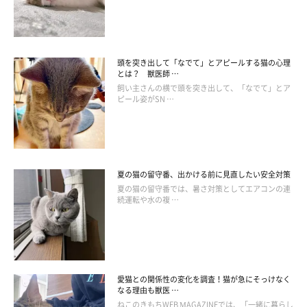
ねこのきもち投稿写真ギャラリー
顔の先端にある耳は毛が薄く、冬以外でも冷えやすい部位。鼻の
頭を突き出して「なでて」とアピールする猫の心理
毛が生えていない部分は常にしっとりと濡れていて、その周りの
とは？ 獣医師 …
体温は低めです。
飼い主さんの横で頭を突き出して、「なでて」とア
ピール姿がSN …
猫の耳は血管が細いため、冷えると血流が先端まで届きにくくな
り、血行不良による脱毛や肌色の変色を起こすことがあります。
また、鼻の冷えすぎは鼻詰まりの原因となるため注意が必要で
す。
夏の猫の留守番、出かける前に見直したい安全対策
夏の猫の留守番では、暑さ対策としてエアコンの連
マッサージのポイント
続運転や水の複 …
耳の付け根を指で軽く挟んでクルクル回したあと、耳をつまんで
離す動きを根本から先端にかけて耳全体に行いましょう。鼻から
額の方向へゆっくりと人差し指をスライドさせるマッサージもお
すすめです。
愛猫との関係性の変化を調査！猫が急にそっけなく
なる理由も獣医 …
ねこのきもちWEB MAGAZINEでは、「一緒に暮らし