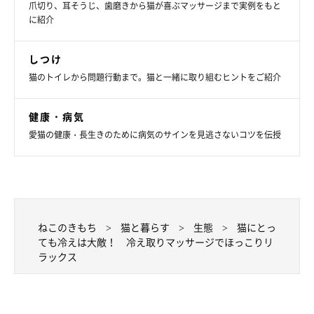
爪切り、耳そうじ、歯磨きから猫が喜ぶマッサージまで実例をもと
も真っ先に冷えるのが足先です。フローリングを歩く猫は、とく
に紹介
に足裏が冷えやすいといわれています。
足が冷えると、関節に痛みが出やすくなるので要注意。シニア猫
しつけ
猫のトイレから問題行動まで。猫と一緒に取り組むヒントをご紹介
やもともと関節が弱い猫種は、寒い季節に足を動かしにくくなる
場合があります。
健康・病気
愛猫の健康・長生きのために病気のサインを見逃さないコツを伝授
マッサージのポイント
前足の先は円を描くように、後ろ足はかかとの少し上あたり〜太
股の方へキュッキュとつまむようにしてマッサージしてあげまし
ょう。
ねこのきもち
猫と暮らす
生態
猫にとっ
体の冷えは、猫にとっても健康の大敵です。マッサージをするこ
ても冷えは大敵！ 冷え取りマッサージでほっこりリ
ラックス
とで血行が促進され、体全体を温めることが期待できますよ。愛
猫の体を愛情たっぷりにマッサージして、心と体をあたためてあ
げてくださいね。