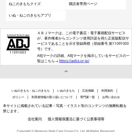
ねこのきもちクイズ
購読者専用ページ
いぬ・ねこのきもちアプリ
ＡＢＪマークは、この電子書店・電子書籍配信サービス
が、著作権者からコンテンツ使用許諾を得た正規版配信サ
ービスであることを示す登録商標（登録番号 第11091003
号）です。
ABJマークの詳細、ABJマークを掲示しているサービスの一
覧はこちら→
https://aebs.or.jp/
いぬのきもち・ねこのきもち
いぬのきもち
広告掲載
利用規約
ポリシー
利用者情報の取り扱いについて
専門家一覧
お問い合わせ
本サイトに掲載されている記事・写真・イラスト等のコンテンツの無断転載を
禁じます。
会社案内
個人情報保護法に基づく公表事項等
Copyright © Benesse Style Care Group Co.,Ltd. All Rights Reserved.