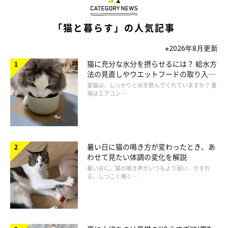
「猫と暮らす」の人気記事
※2026年8月更新
猫に充分な水分を摂らせるには？ 給水方
法の見直しやウエットフードの取り入れ
方を解説
ねこのきもち投稿写真ギャラリー
愛猫は、しっかりと水を飲んでくれていますか？ 夏
場はエアコン …
体の末端にあるしっぽは、空気に触れることが多く冷えやすい部
位。そのしっぽとつながっている腰も同様です。
腰が冷えると腎臓の血流が悪くなってしまい、膀胱炎や尿石症を
暑い日に猫の鳴き方が変わったとき、あ
引き起こすことも。腰側の背骨には神経が集中しているため、腰
わせて見たい体調の変化を解説
痛や足のしびれを感じる猫もいます。
暑い日に、猫の鳴き声がいつもより弱い、かすれ
る、しつこく鳴く …
マッサージのポイント
しっぽを根本から先端に向かってニギニギしたり、背骨を指で挟
むようにして左右にユラユラと揺らしたりして、やさしくマッサ