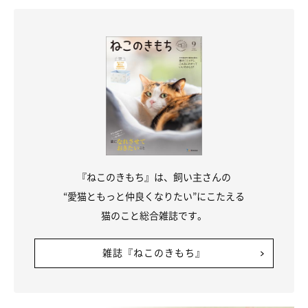
お話を伺った先生／中桐由貴先生（アニマル・ケアサロンFLORA
医院長 日本ペットマッサージ協会理事）
参考／「ねこのきもち」2018年1月号『ぽっかぽかサーモ画像付
き 3ステップで血行促進！冷えとりマッサージ』
文／柏田ゆき
※写真はスマホアプリ「いぬ・ねこのきもち」で投稿されたもの
です。
※記事と写真に関連性はありませんので予めご了承ください。
『ねこのきもち』は、飼い主さんの
“愛猫ともっと仲良くなりたい”にこたえる
猫のこと総合雑誌です。
雑誌『ねこのきもち』