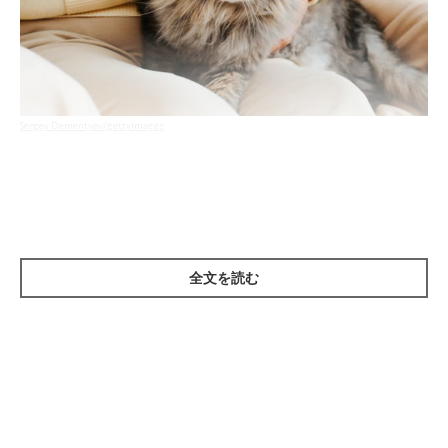
Sergey Dementyev/gettyimages
人と同様で、猫にとっても便秘はつらくて苦しいもの。ですが、
飼い主さんは愛猫のウンチが出ていなくても、緊急性を感じず軽
く見てしまいがちです。
とくに冬は、猫の飲水量や活動量が減るため、便秘の症状が現れ
全文を読む
やすくなります。便秘は慢性化すると改善することが難しくなる
ため、様子を見ようとせず、少しでも早くサインに気付いてあげ
ることが大切です。