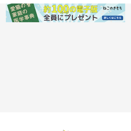
ramustagram/gettyimages
「ねこのきもち」が本誌の特集で読者にアンケートを行った結
果、約25％の人が愛猫の便秘を経験しているという結果に。6名
の飼い主さんに、そのときの体験を教えてもらいました。
H・Aさんの愛猫シオンくんは食欲も落ちて！
「1才のとき、トイレに長時間座って苦しそうな声で鳴くシオ