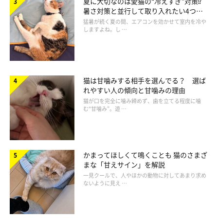
夏に大切なのは愛猫の“冷えすぎ”対策⁉
査しました」
暑さ対策と並行して取り入れたい4つの
工夫
猛暑が続く夏の間、エアコンを効かせて室内を冷や
A・Yさんの愛猫ういちゃんはトイレの周りでウロウロと！
しますよね。し …
「わが家に迎えた当初、トイレを気にするものの中には入らず付
近をウロウロ。それから3日後、心配で受診を考えた矢先によう
やくウンチが出ました」
猫は甘噛みする相手を選んでる？ 選ば
れやすい人の傾向と甘噛みの理由
Y・Tさんの愛猫ももちゃんはお腹が硬くなって！
猫が口を完全に噛み締めず、歯を立てる程度に噛
む“甘噛み”。遊 …
「トイレ周りを鳴きながらうろつくけど、ほんの少しコロコロの
ウンチが出るだけ。お腹を触ると硬く、ウンチが詰まっていると
感じました」
かまってほしくて鳴くことも 猫のさまざ
まな「甘えサイン」を解説
一見クールで、人やほかの動物に対してあまり求め
ないように見え …