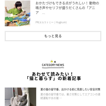
おかたづけもできる点がうれしい！ 動物の
鳴き声やセリフが盛りだくさんの「アニ
ア ...
PR(タカラトミー｜Hugkum)
もっと見る
便秘を経験しないため！毎日のチェックを習
慣づけよう
あわせて読みたい！
「猫と暮らす」の新着記事
夏の猫の留守番、出かける前に見直したい安全対策
夏の猫の留守番では、暑さ対策としてエアコンの連
続運転や水の複 …