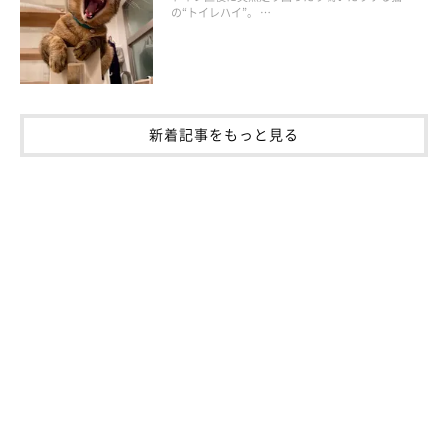
の“トイレハイ”。 …
お話を伺った先生／小林清佳先生（モノカどうぶつ病院院長）
参考／「ねこのきもち」2021年11月号『なりやすいのに軽視さ
れがち。冬はとくに注意！ 猫の便秘』
新着記事をもっと見る
文／小崎華
※記事と写真に関連性はありませんので予めご了承ください。