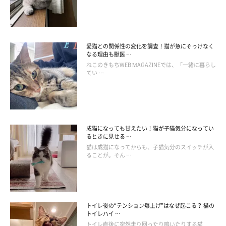
愛猫との関係性の変化を調査！猫が急にそっけなく
なる理由も獣医 …
ねこのきもちWEB MAGAZINEでは、「一緒に暮らし
てい …
Andrey Zhuravlev/gettyimages
ウンチは大切な健康のバロメータのひとつです。量や色、ニオ
イ、回数など、ふだんから愛猫がどのようなウンチをしているか
成猫になっても甘えたい！猫が子猫気分になってい
るときに見せる …
毎日チェックする習慣をつけましょう。そしていつもと違うこと
猫は成猫になってからも、子猫気分のスイッチが入
があれば、便秘に限らず、すぐに獣医師さんに相談することを習
ることが。そん …
慣にしてください。
お腹の不調を言葉で伝えることのできない猫だからこそ、飼い主
トイレ後の“テンション爆上げ”はなぜ起こる？ 猫の
さんが気付いてあげる必要があります。少しでも早く異変に気付
トイレハイ …
けるよう、毎日のウンチチェックを習慣にしてください。
トイレ直後に突然走り回ったり鳴いたりする猫