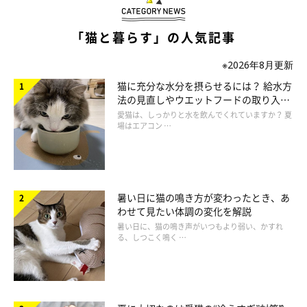
ン。2日間ウンチが出ずにフードも食べなくなったので動物病院
へ」
「猫と暮らす」の人気記事
Y・Yさんの愛猫ふーすけくんは吐くように！
※2026年8月更新
「トイレに座ってもウンチが出ず、やがて頻繁に吐くようになり
猫に充分な水分を摂らせるには？ 給水方
ました。1週間以上出なかったり、やっと出たと思ったら巨大ウ
法の見直しやウエットフードの取り入れ
方を解説
愛猫は、しっかりと水を飲んでくれていますか？ 夏
ンチのことも！」
場はエアコン …
N・Kさんの愛猫マリリンちゃんは長時間排便のポーズを！
「昨年、トイレに何回も行き、排便のポーズをとるもまったく出
ず……。3日間ほど同じ行為を繰り返したので便秘を疑い、獣医
暑い日に猫の鳴き方が変わったとき、あ
わせて見たい体調の変化を解説
さんに相談しました」
暑い日に、猫の鳴き声がいつもより弱い、かすれ
る、しつこく鳴く …
Y・Sさんの愛猫モカくんは食欲が落ちて吐きそうに！
「ウンチが4日間出ず、食欲も落ちてフードを食べなくなったモ
カ。吐きそうなそぶりを頻繁に見せるようになり、動物病院で検