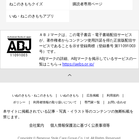
ねこのきもちクイズ
購読者専用ページ
いぬ・ねこのきもちアプリ
ＡＢＪマークは、この電子書店・電子書籍配信サービス
が、著作権者からコンテンツ使用許諾を得た正規版配信サ
ービスであることを示す登録商標（登録番号 第11091003
号）です。
ABJマークの詳細、ABJマークを掲示しているサービスの一
覧はこちら→
https://aebs.or.jp/
いぬのきもち・ねこのきもち
いぬのきもち
広告掲載
利用規約
ポリシー
利用者情報の取り扱いについて
専門家一覧
お問い合わせ
本サイトに掲載されている記事・写真・イラスト等のコンテンツの無断転載を
禁じます。
会社案内
個人情報保護法に基づく公表事項等
Copyright © Benesse Style Care Group Co.,Ltd. All Rights Reserved.