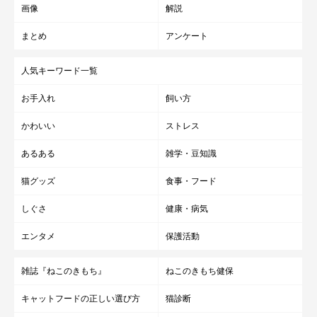
画像
解説
まとめ
アンケート
人気キーワード一覧
お手入れ
飼い方
かわいい
ストレス
あるある
雑学・豆知識
猫グッズ
食事・フード
しぐさ
健康・病気
エンタメ
保護活動
雑誌『ねこのきもち』
ねこのきもち健保
キャットフードの正しい選び方
猫診断