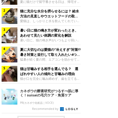
夏に猫だけで留守番させる日は、帰宅する
まで部屋が暑くなりすぎないか、水は足り
猫に充分な水分を摂らせるには？ 給水
るかと気になる飼い主さんもいるでしょ
う。家の中なら安全と思っていても、日中
方法の見直しやウエットフードの取り
は室温が急に上がることがあります。留守
入れ方を解説
愛猫は、しっかりと水を飲んでくれていま
中の暑さから猫を守るために準備したいこ
すか？ 夏場はエアコンで室内が涼しいこ
とや、帰宅後に見たいサインなどについ
暑い日に猫の鳴き方が変わったとき、
ともあり、猫があまり水を飲まないこと
て、ねこのきもち獣医師相談室の岡本りさ
も。積極的に水分を摂らせるためには、給
あわせて見たい体調の変化を解説
先生に伺いました。 留守中は室温が急に
水方法を見直したり、フードから水分を摂
暑い日に、猫の鳴き声がいつもより弱い、
上がることがあるねこのきもち投稿写真ギ
らせたりする方法があります。今回は獣医
かすれる、しつこく鳴くなど、ふだんと違
ャラリー夏の日中は、エアコンが切れると
師の重本仁先生に、猫に水分を摂らせるた
夏に大切なのは愛猫の“冷えすぎ”対策⁉
って聞こえることがあります。 そんなと
室温が急に上昇する場合があります。猫は
めにできるためできる工夫を教えていただ
き、あわせてどのような様子を確認したら
暑さ対策と並行して取り入れたい4つの
自分で涼しい場所を探すのが得意ですが、
きました。ボウルの高さを愛猫の好みにね
よいのでしょうか。暑い日に猫の鳴き方が
工夫
猛暑が続く夏の間、エアコンを効かせて室
部屋全体が暑くなれ
このきもち投稿写真ギャラリー水飲みボウ
変わるときの見方や注意したい体調の変化
内を冷やしますよね。しかし、人にとって
ルの高さは、猫が飲むときに頭が胃より下
などについて、ねこのきもち獣医師相談室
猫は甘噛みする相手を選んでる？ 選
は快適な温度でも、猫にとっては温度が低
にならないように設定すると飲みやすいで
の山口みき先生に伺いました。 鳴き方の
すぎることも。暑さ対策と並行して、冷え
ばれやすい人の傾向と甘噛みの理由
しょう。首を深く折り曲げずに済むため、
変化だけで判断せず、全身の様子も確認し
すぎ対策もしっかりと行うことが大切で
猫が口を完全に噛み締めず、歯を立てる程
関節や食道への負
てねこのきもち投稿写真ギャラリー猫の鳴
す。今回は獣医師の重本仁先生に、猫の冷
度に噛む“甘噛み”。遊びやスキンシップの
き方が変わったとき、暑さと関係している
えすぎを防ぐ4つの対策を教えていただき
ときに繰り出すことがありますが、同じ家
カネボウの酵素研究がつるすべ肌に導
ように見えることがあります。 ただ、鳴
ました。（1） 冷房の効いていない部屋に
族でも噛まれる頻度に違いがあると感じる
く！suisaiの毛穴ケア・角質ケア
き声だけで原因を決めるのは難しく、体調
行き来できるようにするねこのきもち投稿
ことも。ねこのきもちWEB MAGAZINEで
や環境の変化を
写真ギャラリー猫が寒いと感じたときに、
は、飼い主さんたちにアンケートを実施
PR(カネボウ化粧品｜VOCE)
冷気から逃れる「逃げ場」を用意しておき
し、愛猫が甘噛みする相手を選んでいると
Recommended by
ましょう。冷房の効いていない部屋や廊下
感じる状況を教えてもらいました。また、
へも自由に行き来できるように、ドアは猫
ねこのきもち獣医師相談室の原駿太朗先生