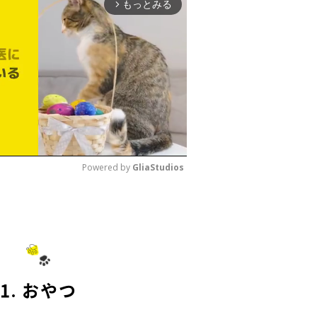
もっとみる
arrow_forward_ios
Powered by 
GliaStudios
M
u
t
e
1. おやつ