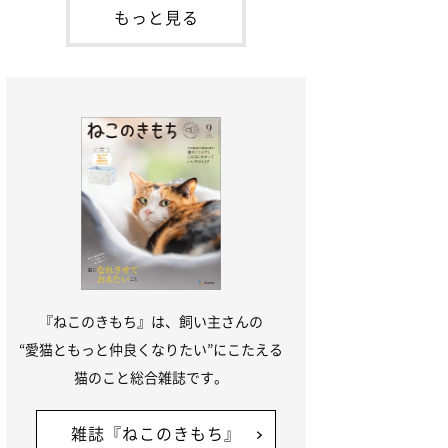
が通れる程度に
には、実際に猫は甘噛みする相手を選んで
もっと見る
いるのか、その真相をお聞きします。約6
割の飼い主さんが「甘噛みする相手を選ん
でいる」と感じていた※2026年5月実施
「ね
『ねこのきもち』は、飼い主さんの
“愛猫ともっと仲良くなりたい”にこたえる
猫のこと総合雑誌です。
雑誌『ねこのきもち』