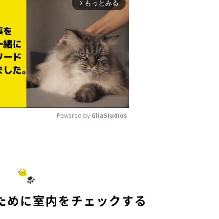
もっとみる
arrow_forward_ios
Powered by 
GliaStudios
M
u
t
e
ために室内をチェックする