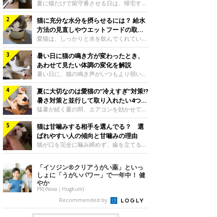
夏に猫だけで留守番させる日は、帰宅する
まで部屋が暑くなりすぎないか、水は足り
猫に充分な水分を摂らせるには？ 給水
るかと気になる飼い主さんもいるでしょ
う。家の中なら安全と思っていても、日中
方法の見直しやウエットフードの取り
は室温が急に上がることがあります。留守
入れ方を解説
愛猫は、しっかりと水を飲んでくれていま
中の暑さから猫を守るために準備したいこ
すか？ 夏場はエアコンで室内が涼しいこ
とや、帰宅後に見たいサインなどについ
暑い日に猫の鳴き方が変わったとき、
ともあり、猫があまり水を飲まないこと
て、ねこのきもち獣医師相談室の岡本りさ
も。積極的に水分を摂らせるためには、給
あわせて見たい体調の変化を解説
先生に伺いました。 留守中は室温が急に
水方法を見直したり、フードから水分を摂
暑い日に、猫の鳴き声がいつもより弱い、
上がることがあるねこのきもち投稿写真ギ
らせたりする方法があります。今回は獣医
かすれる、しつこく鳴くなど、ふだんと違
ャラリー夏の日中は、エアコンが切れると
師の重本仁先生に、猫に水分を摂らせるた
夏に大切なのは愛猫の“冷えすぎ”対策⁉
って聞こえることがあります。 そんなと
室温が急に上昇する場合があります。猫は
めにできるためできる工夫を教えていただ
き、あわせてどのような様子を確認したら
暑さ対策と並行して取り入れたい4つの
自分で涼しい場所を探すのが得意ですが、
きました。ボウルの高さを愛猫の好みにね
よいのでしょうか。暑い日に猫の鳴き方が
工夫
猛暑が続く夏の間、エアコンを効かせて室
部屋全体が暑くなれ
このきもち投稿写真ギャラリー水飲みボウ
変わるときの見方や注意したい体調の変化
内を冷やしますよね。しかし、人にとって
ルの高さは、猫が飲むときに頭が胃より下
などについて、ねこのきもち獣医師相談室
猫は甘噛みする相手を選んでる？ 選
は快適な温度でも、猫にとっては温度が低
にならないように設定すると飲みやすいで
の山口みき先生に伺いました。 鳴き方の
すぎることも。暑さ対策と並行して、冷え
ばれやすい人の傾向と甘噛みの理由
しょう。首を深く折り曲げずに済むため、
変化だけで判断せず、全身の様子も確認し
すぎ対策もしっかりと行うことが大切で
猫が口を完全に噛み締めず、歯を立てる程
関節や食道への負
てねこのきもち投稿写真ギャラリー猫の鳴
す。今回は獣医師の重本仁先生に、猫の冷
度に噛む“甘噛み”。遊びやスキンシップの
き方が変わったとき、暑さと関係している
えすぎを防ぐ4つの対策を教えていただき
ときに繰り出すことがありますが、同じ家
「イソジン®クリアうがい薬」といっ
ように見えることがあります。 ただ、鳴
ました。（1） 冷房の効いていない部屋に
族でも噛まれる頻度に違いがあると感じる
しょに「うがいパワー」で一年中！ 健
き声だけで原因を決めるのは難しく、体調
行き来できるようにするねこのきもち投稿
ことも。ねこのきもちWEB MAGAZINEで
やか
や環境の変化を
写真ギャラリー猫が寒いと感じたときに、
は、飼い主さんたちにアンケートを実施
PR(iNova｜Hugkum)
冷気から逃れる「逃げ場」を用意しておき
し、愛猫が甘噛みする相手を選んでいると
Recommended by
ましょう。冷房の効いていない部屋や廊下
感じる状況を教えてもらいました。また、
へも自由に行き来できるように、ドアは猫
ねこのきもち獣医師相談室の原駿太朗先生