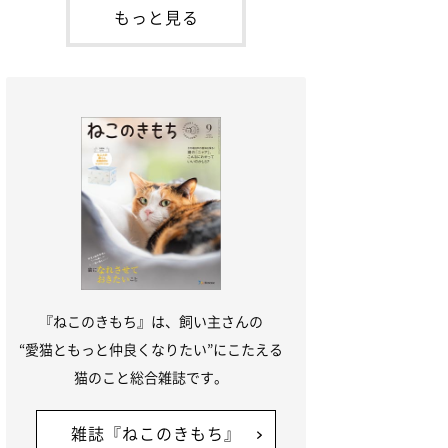
が通れる程度に
には、実際に猫は甘噛みする相手を選んで
もっと見る
いるのか、その真相をお聞きします。約6
割の飼い主さんが「甘噛みする相手を選ん
でいる」と感じていた※2026年5月実施
「ね
『ねこのきもち』は、飼い主さんの
“愛猫ともっと仲良くなりたい”にこたえる
猫のこと総合雑誌です。
雑誌『ねこのきもち』