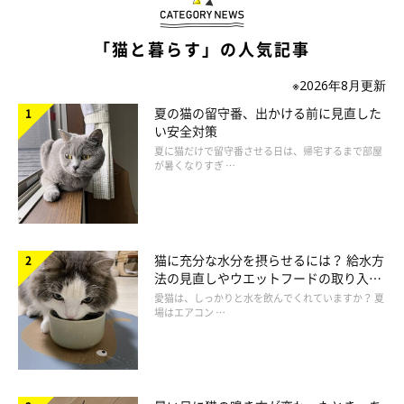
ねこのきもち投稿写真ギャラリー
「猫と暮らす」の人気記事
猫は分断された音の連続である「離散周波数」に対して、周波数
※2026年8月更新
を細かく変動させながらひと続きになっている、猫の鳴き声に似
夏の猫の留守番、出かける前に見直した
ている「スライディング周波数」を好む傾向に。
い安全対策
猫のゴロゴロ音や母猫の乳を吸う音なども同様の特徴があり、猫
夏に猫だけで留守番させる日は、帰宅するまで部屋
が聞くとリラックスするといわれています。
が暑くなりすぎ …
猫に充分な水分を摂らせるには？ 給水方
法の見直しやウエットフードの取り入れ
方を解説
愛猫は、しっかりと水を飲んでくれていますか？ 夏
場はエアコン …