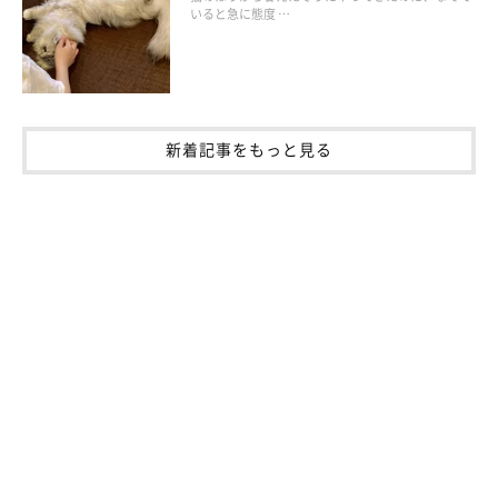
ます。
いると急に態度 …
そのため、音楽が流れているときにおやつを与えたり、遊んだり
すると、その音楽が流れているときは嬉しいことがあると覚え、
結果的に「好きな音楽」と認識するでしょう。
これを利用して、引っ越したときや通院のときなど、猫が苦手な
新着記事をもっと見る
シチュエーションでその音楽を流すことで、ストレスを大きく軽
減できるかもしれません。
猫と音楽の関係はまだまだ奥が深いよう。もちろん個体差はあり
ますが、愛猫の好みの音楽を見つけたら、積極的に取り入れてい
きたいですね。
お話を伺った先生／渡辺茂先生（慶應義塾大学文学部人間関係学
系教授）
参考／「ねこのきもち」2019年5月号『どの猫も好きな音は？ク
ラシック音楽で癒される？ 知りたい ねこと音』