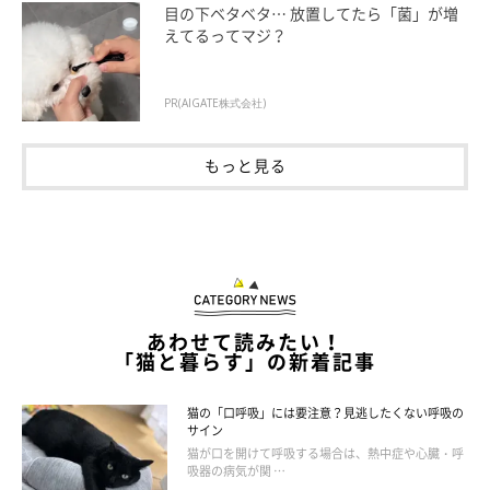
目の下ベタベタ… 放置してたら「菌」が増
えてるってマジ？
PR(AIGATE株式会社)
もっと見る
ねこのきもち投稿写真ギャラリー
猫は各々のリズム感をもっている
猫は狩りの際に、獲物に飛びつくタイミングを計るリズム感があ
あわせて読みたい！
「猫と暮らす」の新着記事
るのだとか。
しかしこのリズム感は、人が「1、2、3」と数えるように猫が自
猫の「口呼吸」には要注意？見逃したくない呼吸の
分で数えているものではなく、個体ごとに異なる本能のようなも
サイン
のだと考えられています。
猫が口を開けて呼吸する場合は、熱中症や心臓・呼
吸器の病気が関 …