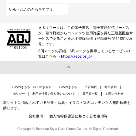
いぬ・ねこのきもちアプリ
ＡＢＪマークは、この電子書店・電子書籍配信サービス
が、著作権者からコンテンツ使用許諾を得た正規版配信サ
ービスであることを示す登録商標（登録番号 第11091003
号）です。
ABJマークの詳細、ABJマークを掲示しているサービスの一
覧はこちら→
https://aebs.or.jp/
いぬのきもち・ねこのきもち
いぬのきもち
広告掲載
利用規約
ポリシー
利用者情報の取り扱いについて
専門家一覧
お問い合わせ
本サイトに掲載されている記事・写真・イラスト等のコンテンツの無断転載を
禁じます。
会社案内
個人情報保護法に基づく公表事項等
Copyright © Benesse Style Care Group Co.,Ltd. All Rights Reserved.