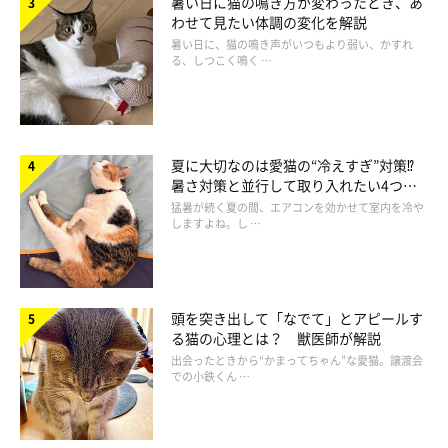
暑い日に猫の鳴き方が変わったとき、あ
わせて見たい体調の変化を解説
暑い日に、猫の鳴き声がいつもより弱い、かすれ
る、しつこく鳴く …
ほかにもまだある！猫の音楽豆知識
夏に大切なのは愛猫の“冷えすぎ”対策⁉
暑さ対策と並行して取り入れたい4つの
工夫
猛暑が続く夏の間、エアコンを効かせて室内を冷や
しますよね。し …
頭を突き出して「なでて」とアピールす
る猫の心理とは？ 獣医師が解説
出会ったときから“かまってちゃん”な愛猫。譲渡会
での小鉄くん …