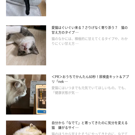
愛猫はぐいぐい来る？さりげなく寄り添う？ 猫の
甘え方のタイプ …
猫のなかには、積極的に甘えてくるタイプや、わか
りにくい甘え方 …
＜PR＞おうちでかんたん60秒！尿検査キット＆アプ
リ「nek …
愛猫にはいつまでも元気でいてほしいもの。でも、
「健康状態が気 …
愛猫が好きな曲は飼い主さんがつくれる
自分から「なでて」と寄ってきたのに気分を変える
猫 嫌がるサイ …
猫は自分にとって嬉しいことと音を結びつけて覚える習性があり
猫のほうから甘えたそうにやってきたのに、なでて