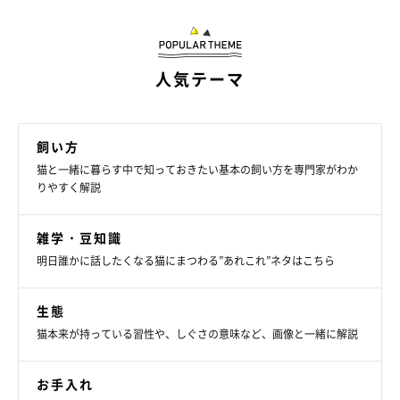
文／田山郁
※写真はスマホアプリ「いぬ・ねこのきもち」で投稿されたもの
です。
人気テーマ
※記事と写真に関連性はありませんので予めご了承ください。
飼い方
猫と一緒に暮らす中で知っておきたい基本の飼い方を専門家がわか
りやすく解説
雑学・豆知識
明日誰かに話したくなる猫にまつわる”あれこれ”ネタはこちら
生態
猫本来が持っている習性や、しぐさの意味など、画像と一緒に解説
お手入れ