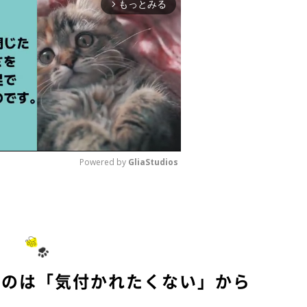
もっとみる
arrow_forward_ios
Powered by 
GliaStudios
M
u
t
e
るのは「気付かれたくない」から