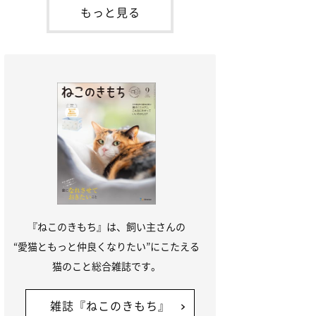
「ね
てお世話を求めるときに鳴き声を使いま
もっと見る
す。子猫なので「ニャー」よりもややか細
い「ミャア」といった鳴き声になります
が、この鳴き声を聞くと成猫が反応すると
いう習性があるようで
『ねこのきもち』は、飼い主さんの
“愛猫ともっと仲良くなりたい”にこたえる
猫のこと総合雑誌です。
雑誌『ねこのきもち』