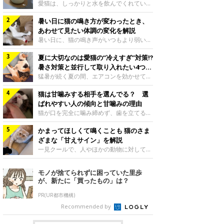
入れ方を解説
愛猫は、しっかりと水を飲んでくれていま
すか？ 夏場はエアコンで室内が涼しいこ
暑い日に猫の鳴き方が変わったとき、
ともあり、猫があまり水を飲まないこと
も。積極的に水分を摂らせるためには、給
あわせて見たい体調の変化を解説
水方法を見直したり、フードから水分を摂
暑い日に、猫の鳴き声がいつもより弱い、
らせたりする方法があります。今回は獣医
かすれる、しつこく鳴くなど、ふだんと違
師の重本仁先生に、猫に水分を摂らせるた
夏に大切なのは愛猫の“冷えすぎ”対策⁉
って聞こえることがあります。 そんなと
めにできるためできる工夫を教えていただ
き、あわせてどのような様子を確認したら
暑さ対策と並行して取り入れたい4つの
きました。ボウルの高さを愛猫の好みにね
よいのでしょうか。暑い日に猫の鳴き方が
工夫
猛暑が続く夏の間、エアコンを効かせて室
このきもち投稿写真ギャラリー水飲みボウ
変わるときの見方や注意したい体調の変化
内を冷やしますよね。しかし、人にとって
ルの高さは、猫が飲むときに頭が胃より下
などについて、ねこのきもち獣医師相談室
猫は甘噛みする相手を選んでる？ 選
は快適な温度でも、猫にとっては温度が低
にならないように設定すると飲みやすいで
の山口みき先生に伺いました。 鳴き方の
すぎることも。暑さ対策と並行して、冷え
ばれやすい人の傾向と甘噛みの理由
しょう。首を深く折り曲げずに済むため、
変化だけで判断せず、全身の様子も確認し
すぎ対策もしっかりと行うことが大切で
猫が口を完全に噛み締めず、歯を立てる程
関節や食道への負
てねこのきもち投稿写真ギャラリー猫の鳴
す。今回は獣医師の重本仁先生に、猫の冷
度に噛む“甘噛み”。遊びやスキンシップの
き方が変わったとき、暑さと関係している
えすぎを防ぐ4つの対策を教えていただき
かまってほしくて鳴くことも 猫のさま
ときに繰り出すことがありますが、同じ家
ように見えることがあります。 ただ、鳴
ました。（1） 冷房の効いていない部屋に
族でも噛まれる頻度に違いがあると感じる
ざまな「甘えサイン」を解説
き声だけで原因を決めるのは難しく、体調
行き来できるようにするねこのきもち投稿
ことも。ねこのきもちWEB MAGAZINEで
一見クールで、人やほかの動物に対してあ
や環境の変化を
写真ギャラリー猫が寒いと感じたときに、
は、飼い主さんたちにアンケートを実施
まり求めないように見える猫。しかし、実
冷気から逃れる「逃げ場」を用意しておき
し、愛猫が甘噛みする相手を選んでいると
は甘えん坊な性格の猫も少なくありませ
モノが捨てられずに困っていた里歩
ましょう。冷房の効いていない部屋や廊下
感じる状況を教えてもらいました。また、
ん。今回は猫たちが出している“甘えサイ
が、新たに「買ったもの」は？
へも自由に行き来できるように、ドアは猫
ねこのきもち獣医師相談室の原駿太朗先生
ン”について、帝京科学大学生命環境学部
が通れる程度に
には、実際に猫は甘噛みする相手を選んで
アニマルサイエンス学科准教授の加隈良枝
PR(UR都市機構)
いるのか、その真相をお聞きします。約6
先生に教えていただきました。鳴くのは、
Recommended by
割の飼い主さんが「甘噛みする相手を選ん
かまってほしいサインねこのきもち投稿写
でいる」と感じていた※2026年5月実施
真ギャラリーもともと、子猫が親猫に対し