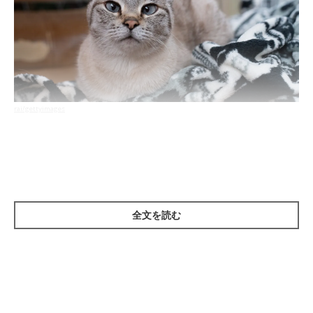
rai/gettyimages
膵臓は、膵管を通じて膵液という消化液を十二指腸に送り出して
います。膵液は栄養を分解したり、胃液で酸性となった食物を中
和したりすることで、スムーズな消化吸収を助けます。
全文を読む
また、血糖値を下げるインスリンや血糖値を上げるグルカゴンと
いったホルモンを血管に分泌することで、血糖値をコントロール
する役目も果たしています。