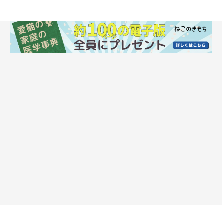
NiseriN/gettyimages
膵炎は、膵臓が炎症を起こす病気です。多くは原因不明ですが、
事故や高所からの落下など、腹部に大きな衝撃を受けることで臓
器内の酵素源が活性化し、膵臓の自己消化を引き起こすことも。
膵炎になると、元気消失、食欲不振、体重減少のほか、嘔吐や下
痢といった症状があらわれます。