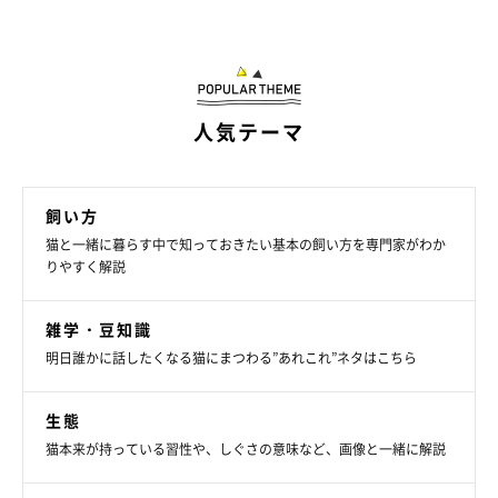
お話を伺った先生／佐々木文彦先生（大阪府立大学名誉教授 医
学博士 獣医師）、重本仁先生（王子ペットクリニック院長）
参考／「ねこのきもち」2024年3月号『イラストで、部位ごとに
よ～くわかる 図解 猫のおなかの働き 病気のしくみ』
文／宮下早希
人気テーマ
※記事と写真に関連性はありませんので予めご了承ください。
飼い方
猫と一緒に暮らす中で知っておきたい基本の飼い方を専門家がわか
りやすく解説
雑学・豆知識
明日誰かに話したくなる猫にまつわる”あれこれ”ネタはこちら
生態
猫本来が持っている習性や、しぐさの意味など、画像と一緒に解説