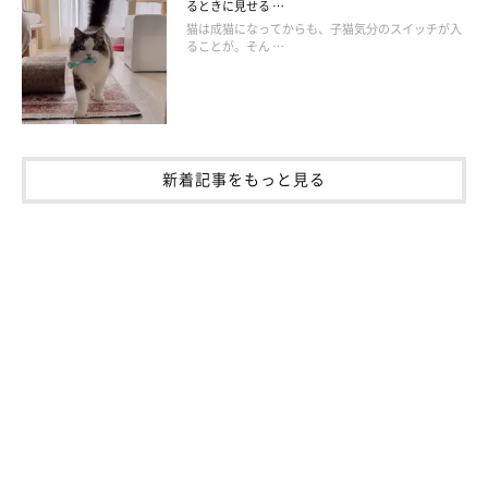
るときに見せる …
猫は成猫になってからも、子猫気分のスイッチが入
ることが。そん …
膵液が流れる主膵管、胆汁が流れる胆管は、解剖学的に小腸（十
二指腸）の同じ場所につながっていて、膵液と胆汁を十二指腸に
分泌しています。このため、隣接する3つの臓器のうちの1カ所で
炎症が起こると、それはほかの2カ所の臓器にまで波及し、3つの
炎症を併発しやすいのです。
新着記事をもっと見る
三臓器炎を起こすと元気消失、食欲不振、下痢、嘔吐をはじめ、
重度になると黄疸があらわれ、命にかかわることもあります。
炎症が起きると、隣接する臓器にまで異変が波及するおそれもあ
る膵臓。病気になかなか気づきにくい臓器のため、食欲不振や体
重減少など少しでも愛猫の異変を見つけたら、すぐに動物病院を
受診するよう心がけましょう。