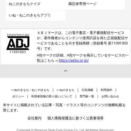
ねこのきもちクイズ
購読者専用ページ
いぬ・ねこのきもちアプリ
ＡＢＪマークは、この電子書店・電子書籍配信サービス
が、著作権者からコンテンツ使用許諾を得た正規版配信サ
ービスであることを示す登録商標（登録番号 第11091003
号）です。
ABJマークの詳細、ABJマークを掲示しているサービスの一
覧はこちら→
https://aebs.or.jp/
いぬのきもち・ねこのきもち
いぬのきもち
広告掲載
利用規約
ポリシー
利用者情報の取り扱いについて
専門家一覧
お問い合わせ
本サイトに掲載されている記事・写真・イラスト等のコンテンツの無断転載を
禁じます。
会社案内
個人情報保護法に基づく公表事項等
Copyright © Benesse Style Care Group Co.,Ltd. All Rights Reserved.