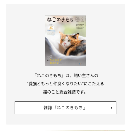
お話を伺った先生／小野寺温先生（帝京科学大学講師 愛玩動物
看護師）
参考／「ねこのきもち」2024年4月号『増やすためにはどうした
らいい？ 猫の毎日をハッピーにする 3つの幸せホルモン』
文／長谷部サチ
※写真はスマホアプリ「いぬ・ねこのきもち」で投稿されたもの
です。
※記事と写真に関連性はありませんので予めご了承ください。
『ねこのきもち』は、飼い主さんの
“愛猫ともっと仲良くなりたい”にこたえる
猫のこと総合雑誌です。
雑誌『ねこのきもち』