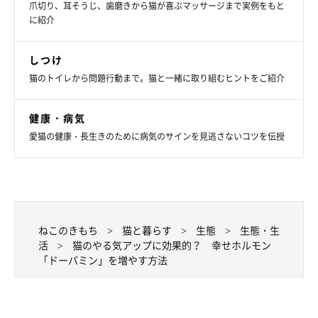
爪切り、耳そうじ、歯磨きから猫が喜ぶマッサージまで実例をもと
に紹介
しつけ
猫のトイレから問題行動まで。猫と一緒に取り組むヒントをご紹介
考えさせる容器でフードを食べさせる
健康・病気
食べる方法を考えさせるような容器を使い、猫にフードを与える
愛猫の健康・長生きのために病気のサインを見逃さないコツを伝授
のもよい方法です。たとえば、フードを製氷皿に一粒ずつ入れた
り、ペットボトルに入れたりするのがおすすめ。
猫は何とかして
食べようと工夫し、成功したときにはドーパミンが分泌される
で
しょう。
ねこのきもち
猫と暮らす
生態
生態・生
活
猫のやる気アップに効果的？ 幸せホルモン
ここでは、人の研究からわかっていることをもとに、猫のドーパ
「ドーパミン」を増やす方法
ミンの分泌を促す方法などについてご紹介しました。毎日の生活
に意識的に取り入れることで猫のやる気をアップさせ、日々の暮
らしを豊かにしてあげられるとよいですね。