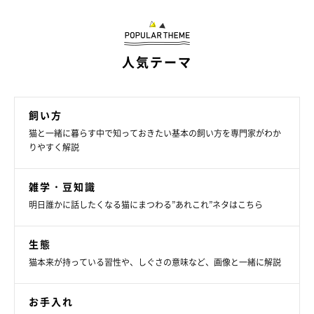
遊ぶときは必ず猫におもちゃを捕まえさせる
猫にとっては、
狩り活動におけるチャレンジ成功がとても大事
。
人気テーマ
じゃらしおもちゃを使った遊びでは、獲物に見立てたおもちゃを
猫に追いかけさせるだけではなく、必ず何度か捕まえさせるよう
にすると、ドーパミンの分泌につながります。
飼い方
猫と一緒に暮らす中で知っておきたい基本の飼い方を専門家がわか
りやすく解説
雑学・豆知識
明日誰かに話したくなる猫にまつわる”あれこれ”ネタはこちら
生態
猫本来が持っている習性や、しぐさの意味など、画像と一緒に解説
お手入れ