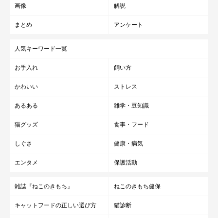
画像
解説
まとめ
アンケート
人気キーワード一覧
お手入れ
飼い方
かわいい
ストレス
あるある
雑学・豆知識
猫グッズ
食事・フード
しぐさ
健康・病気
エンタメ
保護活動
雑誌『ねこのきもち』
ねこのきもち健保
キャットフードの正しい選び方
猫診断