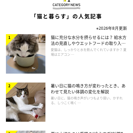
「猫と暮らす」の人気記事
※2026年8月更新
猫に充分な水分を摂らせるには？ 給水方
法の見直しやウエットフードの取り入れ
方を解説
愛猫は、しっかりと水を飲んでくれていますか？ 夏
場はエアコン …
暑い日に猫の鳴き方が変わったとき、あ
わせて見たい体調の変化を解説
暑い日に、猫の鳴き声がいつもより弱い、かすれ
る、しつこく鳴く …
ねこのきもち投稿写真ギャラリー
ドーパミンが不足すると、
やる気や集中力が低下する、無気力に