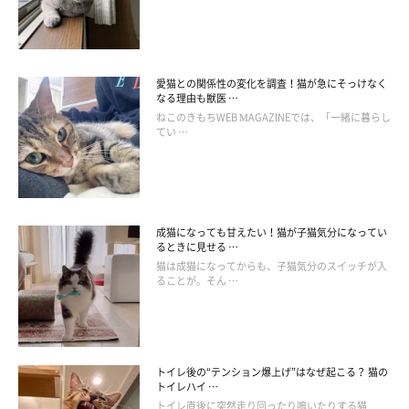
愛猫との関係性の変化を調査！猫が急にそっけなく
なる理由も獣医 …
ねこのきもちWEB MAGAZINEでは、「一緒に暮らし
てい …
ねこのきもち投稿写真ギャラリー
では、猫のドーパミン不足を防ぐためには、どのような工夫をす
成猫になっても甘えたい！猫が子猫気分になってい
ればよいのでしょうか。
るときに見せる …
猫は成猫になってからも、子猫気分のスイッチが入
ることが。そん …
ゲーム要素を取り入れながらフードを与える
片方の手にフードやおやつを握って両手を猫に差し出し、猫が前
トイレ後の“テンション爆上げ”はなぜ起こる？ 猫の
足や鼻を近づけたほうを開いて正解なら与えるなど、ゲーム要素
トイレハイ …
トイレ直後に突然走り回ったり鳴いたりする猫