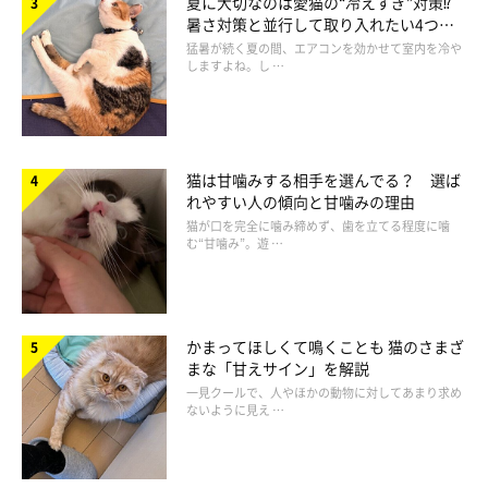
夏に大切なのは愛猫の“冷えすぎ”対策⁉
暑さ対策と並行して取り入れたい4つの
なるほか、眠気やだるさを感じやすくなったり、不安が強くなっ
工夫
猛暑が続く夏の間、エアコンを効かせて室内を冷や
たり
します。
しますよね。し …
なお、人においては、ドーパミン不足が原因で深刻な病気を引き
起こすことがわかっており、猫の場合も、ドーパミン不足は心身
の健康に大きく影響すると考えられています。
猫は甘噛みする相手を選んでる？ 選ば
れやすい人の傾向と甘噛みの理由
猫が口を完全に噛み締めず、歯を立てる程度に噛
む“甘噛み”。遊 …
かまってほしくて鳴くことも 猫のさまざ
まな「甘えサイン」を解説
一見クールで、人やほかの動物に対してあまり求め
ないように見え …