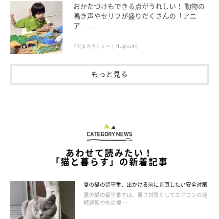
おかたづけもできる点がうれしい！ 動物の
鳴き声やセリフが盛りだくさんの「アニ
ア ...
PR(タカラトミー｜Hugkum)
「ドーパミン」の分泌を促すために飼い主さ
もっと見る
んができることとは
あわせて読みたい！
「猫と暮らす」の新着記事
夏の猫の留守番、出かける前に見直したい安全対策
夏の猫の留守番では、暑さ対策としてエアコンの連
続運転や水の複 …