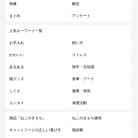
画像
解説
まとめ
アンケート
人気キーワード一覧
お手入れ
飼い方
かわいい
ストレス
あるある
雑学・豆知識
猫グッズ
食事・フード
しぐさ
健康・病気
エンタメ
保護活動
雑誌『ねこのきもち』
ねこのきもち健保
まいにちのいぬ・ねこのきもちアプリ
キャットフードの正しい選び方
猫診断