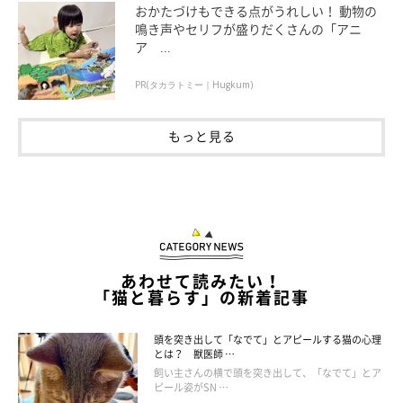
おかたづけもできる点がうれしい！ 動物の
鳴き声やセリフが盛りだくさんの「アニ
ア ...
PR(タカラトミー｜Hugkum)
もっと見る
こすらずに優しく拭きとろう
あわせて読みたい！
「猫と暮らす」の新着記事
頭を突き出して「なでて」とアピールする猫の心理
とは？ 獣医師 …
飼い主さんの横で頭を突き出して、「なでて」とア
ピール姿がSN …