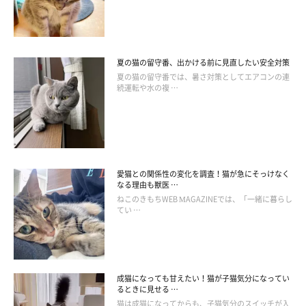
夏の猫の留守番、出かける前に見直したい安全対策
夏の猫の留守番では、暑さ対策としてエアコンの連
続運転や水の複 …
まいにちのいぬ・ねこのきもちアプリ
乾燥してこびり付いた目元の汚れをゴシゴシこすってしまうと、
粘膜を傷つける恐れがあります。湿らせたコットンを汚れに数秒
愛猫との関係性の変化を調査！猫が急にそっけなく
当てて温めてふやかしてから、そっと拭き取りましょう。
なる理由も獣医 …
ねこのきもちWEB MAGAZINEでは、「一緒に暮らし
てい …
長毛猫の場合は
長毛猫の場合、目の周りの毛に絡まった汚れはノミ取りコームで
成猫になっても甘えたい！猫が子猫気分になってい
とかしてから、湿らせたコットンで拭き取るようにしましょう。
るときに見せる …
猫は成猫になってからも、子猫気分のスイッチが入