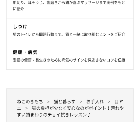
爪切り、耳そうじ、歯磨きから猫が喜ぶマッサージまで実例をもと
耳を拭いてみよう
に紹介
しつけ
猫のトイレから問題行動まで。猫と一緒に取り組むヒントをご紹介
健康・病気
愛猫の健康・長生きのために病気のサインを見逃さないコツを伝授
ねこのきもち
猫と暮らす
お手入れ
目ヤ
ニ
猫の負担が少なく安心なのがポイント！汚れや
すい顔まわりのチョイ拭きレッスン♪
まいにちのいぬ・ねこのきもちアプリ
猫の耳をめくって内側の汚れをコットンで拭き取りますが、あく