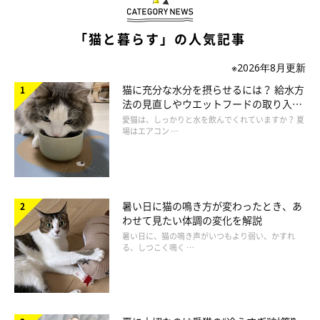
まずは下準備から
「猫と暮らす」の人気記事
用意するものは、コットンとぬるま湯です。コットンは医療用で
※2026年8月更新
も化粧用でもどちらでもOK。ぬるま湯は、人が触って熱くない
猫に充分な水分を摂らせるには？ 給水方
程度の温度を保ちましょう。目安は38℃～39℃くらいです。コ
法の見直しやウエットフードの取り入れ
ットンをぬるま湯に浸してぎゅっと固く絞り、水気をしっかりと
方を解説
愛猫は、しっかりと水を飲んでくれていますか？ 夏
場はエアコン …
取ります。
暑い日に猫の鳴き方が変わったとき、あ
わせて見たい体調の変化を解説
暑い日に、猫の鳴き声がいつもより弱い、かすれ
る、しつこく鳴く …