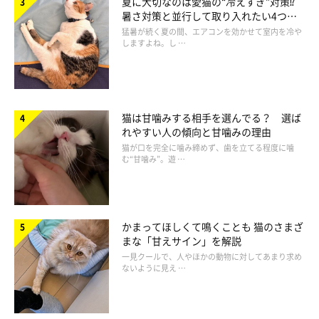
夏に大切なのは愛猫の“冷えすぎ”対策⁉
暑さ対策と並行して取り入れたい4つの
工夫
猛暑が続く夏の間、エアコンを効かせて室内を冷や
しますよね。し …
猫がくつろいでいる時に実施しよう
猫は甘噛みする相手を選んでる？ 選ば
れやすい人の傾向と甘噛みの理由
床やベット、ソファなどで猫がのんびりしている時が拭き取るチ
猫が口を完全に噛み締めず、歯を立てる程度に噛
む“甘噛み”。遊 …
ャンスです。湿らせたコットンを手に、猫の背後に近づきます。
顔まわりをなでながら、ゆっくりと猫と体を密着させましょう。
かまってほしくて鳴くことも 猫のさまざ
まな「甘えサイン」を解説
一見クールで、人やほかの動物に対してあまり求め
ないように見え …