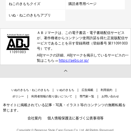
ねこのきもちクイズ
購読者専用ページ
鼻の穴は拭くときに抵抗されやすい部位です。もし鼻くそが見え
ていたら、猫がウトウトしている隙に指先で摂ってもOKです。
いぬ・ねこのきもちアプリ
取る際は猫の粘膜を傷つけないように、飼い主さんの爪は短く切
りましょう。
ＡＢＪマークは、この電子書店・電子書籍配信サービス
が、著作権者からコンテンツ使用許諾を得た正規版配信サ
ービスであることを示す登録商標（登録番号 第11091003
以上のように、猫がリラックスしている時に、優しくケアしてあ
号）です。
ABJマークの詳細、ABJマークを掲示しているサービスの一
げてくださいね。ケアをしながら、愛猫とのコミュニケーション
覧はこちら→
https://aebs.or.jp/
時間を増やしましょう！
出典/「ねこのきもち」2018年2月号『ハッピーお手入れBOOK』
（監修：聖母坂どうぶつ病院 獣医師 鵜飼佳実先生）
いぬのきもち・ねこのきもち
いぬのきもち
広告掲載
利用規約
ポリシー
利用者情報の取り扱いについて
専門家一覧
お問い合わせ
文/まり
本サイトに掲載されている記事・写真・イラスト等のコンテンツの無断転載を
※写真はスマホアプリ「まいにちのいぬ・ねこのきもち」で投稿
禁じます。
されたものです。
会社案内
個人情報保護法に基づく公表事項等
※記事と写真に関連性はありませんので、予めご了承ください。
Copyright © Benesse Style Care Group Co.,Ltd. All Rights Reserved.