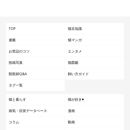
鼻の拭き方は指でちょいちょいポロリで
OK！
TOP
猫豆知識
連載
猫マンガ
お世話のコツ
エンタメ
投稿写真
猫図鑑
獣医師Q&A
飼い方ガイド
タグ一覧
猫と暮らす
猫が好き♥
病気・症状データベース
漫画
コラム
動画