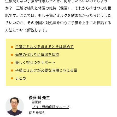
生後間もない子猫を保護したとき、何をしたらいいのでしょう
か？ 正解は哺乳と体温の維持（保温）、それから排せつのお世
話です。ここでは、もし子猫がミルクを飲まなかったらどうした
らいいのか、その原因と対処法を中心に子猫を上手にお世話する
方法について解説します。
子猫にミルクを与えるときは温めて
母猫の代わりに体温を保持
優しく排せつをサポート
子猫にミルクが必要な時期と与える量
まとめ
後藤 瞬 先生
獣医師
プリモ動物病院グループ
続きを読む
東京農工大学
農学部獣医学科（現 共同獣医学科）卒業