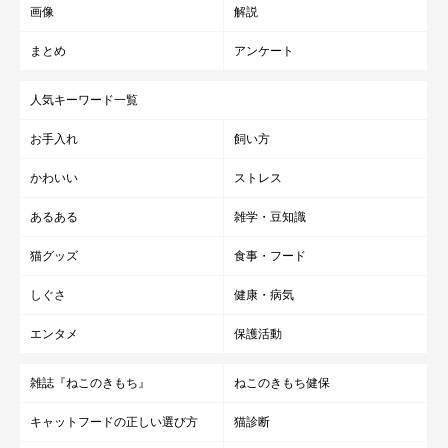
画像
解説
まとめ
アンケート
人気キーワード一覧
お手入れ
飼い方
かわいい
ストレス
あるある
雑学・豆知識
猫グッズ
食事・フード
しぐさ
健康・病気
エンタメ
保護活動
雑誌『ねこのきもち』
ねこのきもち健保
キャットフードの正しい選び方
猫診断