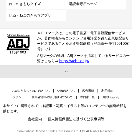
ねこのきもちクイズ
購読者専用ページ
いぬ・ねこのきもちアプリ
ＡＢＪマークは、この電子書店・電子書籍配信サービス
が、著作権者からコンテンツ使用許諾を得た正規版配信サ
ービスであることを示す登録商標（登録番号 第11091003
号）です。
ABJマークの詳細、ABJマークを掲示しているサービスの一
覧はこちら→
https://aebs.or.jp/
いぬのきもち・ねこのきもち
いぬのきもち
広告掲載
利用規約
ポリシー
利用者情報の取り扱いについて
専門家一覧
お問い合わせ
本サイトに掲載されている記事・写真・イラスト等のコンテンツの無断転載を
禁じます。
会社案内
個人情報保護法に基づく公表事項等
Copyright © Benesse Style Care Group Co.,Ltd. All Rights Reserved.