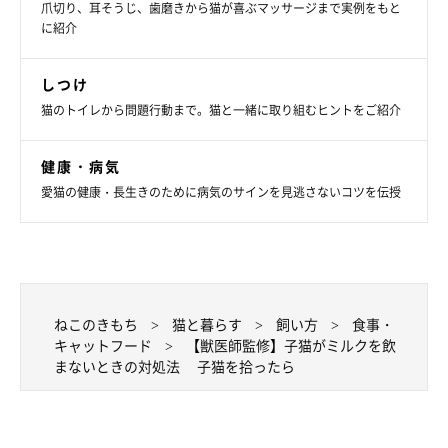
爪切り、耳そうじ、歯磨きから猫が喜ぶマッサージまで実例をもと
に紹介
しつけ
猫のトイレから問題行動まで。猫と一緒に取り組むヒントをご紹介
まとめ
健康・病気
愛猫の健康・長生きのために病気のサインを見逃さないコツを伝授
生まれたばかりの子猫が、ミルクを飲まないと飼い主さんとして
はとても心配なはず。ミルクを元気に飲んでもらうには、子猫の
お世話を抜かりなく行って、体調を維持することが重要です。ま
た、子猫の体調が悪そうな場合は、動物病院でみてもらうことも
必要です。ミルクを元気に飲むようになったら一安心。あとは成
ねこのきもち
猫と暮らす
飼い方
食事・
長度合いに合わせて、ミルクから徐々に離乳食へと切り替えてあ
キャットフード
【獣医師監修】子猫がミルクを飲
げましょう。
まないときの対処法 子猫を拾ったら
参考／ねこのきもち特別編集『子ねこのきもち』