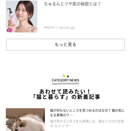
ちゅるんとツヤ肌の秘密とは？
PR(DHC｜CanCam.jp)
優しく排せつをサポート
もっと見る
優しく丁寧に子猫の排せつをサポートしてあげましょう。
子猫が母親にお尻をなめてもらって排せつするのは、生後3週齢
程度まで。母猫がいない場合は、人が代わりに行う必要がありま
す。用意するのは、ぬるま湯に浸したガーゼ。肛門近くを軽くト
ントンと叩いて刺激してあげましょう。ゴシゴシこすってしまう
あわせて読みたい！
「猫と暮らす」の新着記事
のはNGです。じんわりオシッコがしみ出してくればOKです。
猫が何もないところを見つめるのはなぜ？ 猫の気に
なる表情のワ …
猫が見せるさまざまな表情には、猫ならではの生態
の“ヒミツ”が …