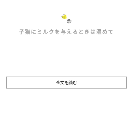
●資格：獣医師
日本獣医皮膚科学会
日本獣医がん学会
動物
●所属：
／
／
介在教育・療法学会
子猫にミルクを与えるときは温めて
●主な診療科目：一般診療（外科、内科）／麻酔科
全文を読む