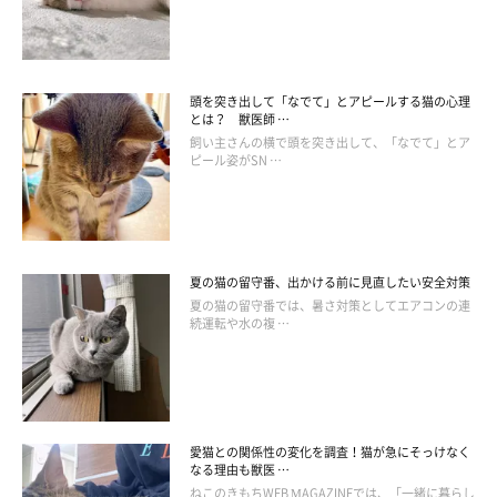
頭を突き出して「なでて」とアピールする猫の心理
とは？ 獣医師 …
飼い主さんの横で頭を突き出して、「なでて」とア
ピール姿がSN …
夏の猫の留守番、出かける前に見直したい安全対策
夏の猫の留守番では、暑さ対策としてエアコンの連
続運転や水の複 …
子猫にミルクが必要な時期と与える量
子猫にミルクを与える時期は、乳歯が生えてくる生後1ヶ月程度
までが目安です。歯ぐきを優しく触って、硬いものが感じられた
愛猫との関係性の変化を調査！猫が急にそっけなく
ら歯が生えつつある証拠です。そろそろミルクを卒業して、離乳
なる理由も獣医 …
食を取り入れる時期です。
ねこのきもちWEB MAGAZINEでは、「一緒に暮らし