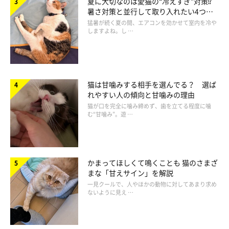
夏に大切なのは愛猫の“冷えすぎ”対策⁉
暑さ対策と並行して取り入れたい4つの
せん。母猫がいれば母猫の体にくっついて、ほかに生まれた子猫
工夫
猛暑が続く夏の間、エアコンを効かせて室内を冷や
がいれば子猫同士くっついて体温を保持するのですが、それがで
しますよね。し …
きない場合はペット用ヒーターと湯たんぽ、毛布などを使って保
温を試みます。もし体温が保持できていないと、それが原因でミ
ルクを与えても口にしないことがあります。
猫は甘噛みする相手を選んでる？ 選ば
れやすい人の傾向と甘噛みの理由
猫が口を完全に噛み締めず、歯を立てる程度に噛
む“甘噛み”。遊 …
かまってほしくて鳴くことも 猫のさまざ
まな「甘えサイン」を解説
一見クールで、人やほかの動物に対してあまり求め
ないように見え …