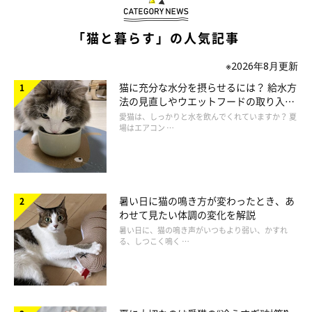
「猫と暮らす」の人気記事
※2026年8月更新
猫に充分な水分を摂らせるには？ 給水方
法の見直しやウエットフードの取り入れ
方を解説
愛猫は、しっかりと水を飲んでくれていますか？ 夏
場はエアコン …
暑い日に猫の鳴き方が変わったとき、あ
母猫の代わりに体温を保持
わせて見たい体調の変化を解説
暑い日に、猫の鳴き声がいつもより弱い、かすれ
る、しつこく鳴く …
生まれたばかりの子猫は、自分では何もできません。普通は母猫
が全部のお世話をしますが、それができないケースでは、人が急
いで世話をする必要があります。
子猫は、生後3週間たっても自分で体温を保持することができま