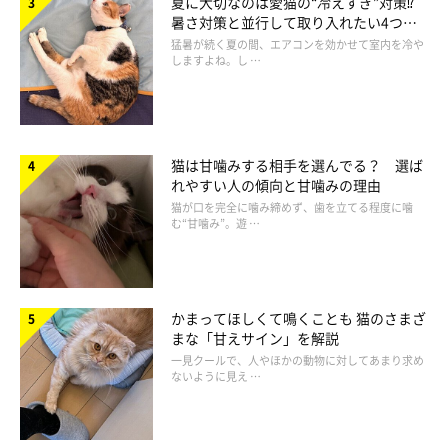
夏に大切なのは愛猫の“冷えすぎ”対策⁉
暑さ対策と並行して取り入れたい4つの
工夫
猛暑が続く夏の間、エアコンを効かせて室内を冷や
しますよね。し …
猫は甘噛みする相手を選んでる？ 選ば
れやすい人の傾向と甘噛みの理由
猫が口を完全に噛み締めず、歯を立てる程度に噛
む“甘噛み”。遊 …
血液検査やレントゲン、超音波検査などを行って、猫に現れてい
かまってほしくて鳴くことも 猫のさまざ
る症状と合わせて判断をします。また、すい臓に炎症があるかを
まな「甘えサイン」を解説
知るため「猫膵特異的リパーゼ」という血液検査を追加して確定
一見クールで、人やほかの動物に対してあまり求め
ないように見え …
診断につなげることも。