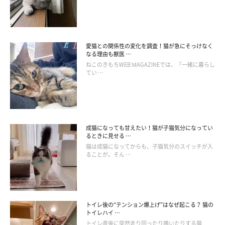
愛猫との関係性の変化を調査！猫が急にそっけなく
なる理由も獣医 …
ねこのきもちWEB MAGAZINEでは、「一緒に暮らし
てい …
成猫になっても甘えたい！猫が子猫気分になってい
るときに見せる …
すい炎に特効薬はないので、点滴をしながら絶食させて炎症が治
猫は成猫になってからも、子猫気分のスイッチが入
まるのを待つことになります。さらに、抗生物質や鎮静剤を投与
ることが。そん …
し、場合によってはタンパク分解酵素阻害剤や、ステロイドホル
モン剤を用いて治療することも。黄疸が出ている猫には、手術が
必要なケースもあります。
トイレ後の“テンション爆上げ”はなぜ起こる？ 猫の
トイレハイ …
トイレ直後に突然走り回ったり鳴いたりする猫