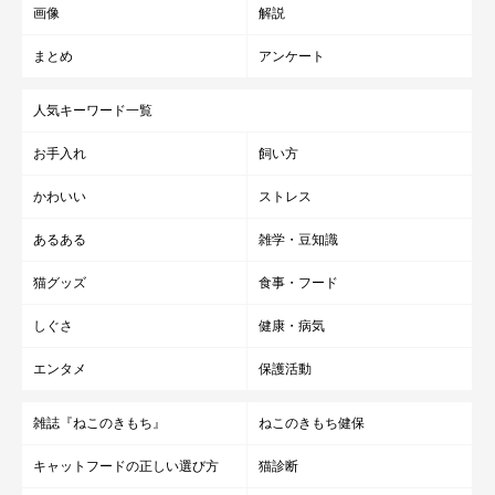
画像
解説
まとめ
アンケート
人気キーワード一覧
お手入れ
飼い方
かわいい
ストレス
あるある
雑学・豆知識
猫グッズ
食事・フード
しぐさ
健康・病気
エンタメ
保護活動
雑誌『ねこのきもち』
ねこのきもち健保
キャットフードの正しい選び方
猫診断