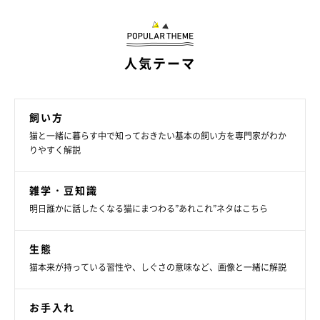
人気テーマ
飼い方
猫と一緒に暮らす中で知っておきたい基本の飼い方を専門家がわか
りやすく解説
雑学・豆知識
明日誰かに話したくなる猫にまつわる”あれこれ”ネタはこちら
1. 定期的な健康診断
生態
猫本来が持っている習性や、しぐさの意味など、画像と一緒に解説
すい臓の病気は目立った症状が現れにくいので、病気が進行する
お手入れ
まで飼い主さんは気付きにくいでしょう。しかし、定期的に健康