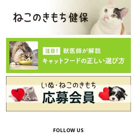
3. 人の食べ物はむやみに与えない
人の食べ物には、猫が口にすると体に悪影響を与えるものがあり
ます。猫が飼い主さんの食べ物に興味を示しても、むやみに与え
るのはNGです。
すい臓の病気は多くありませんが、かかってしまうと厄介です。
愛猫を病気から守るため、予防を心がけましょう。
参考／「ねこのきもち」2016年11月号『症状に気付きにくい"沈
黙の臓器"だから 進行すると怖い 肝臓とすい臓の病気』（監修：
日本大学生物資源科学部 獣医学科獣医外科学研究室教授 附属動
物病院外科長 浅野和之先生）
FOLLOW US