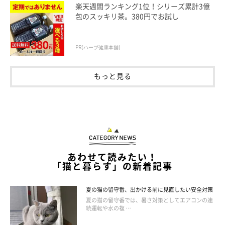
楽天週間ランキング1位！シリーズ累計3億
包のスッキリ茶。380円でお試し
PR(ハーブ健康本舗)
もっと見る
あわせて読みたい！
「猫と暮らす」の新着記事
すい炎の治療法
夏の猫の留守番、出かける前に見直したい安全対策
夏の猫の留守番では、暑さ対策としてエアコンの連
続運転や水の複 …