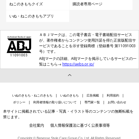
ねこのきもちクイズ
購読者専用ページ
いぬ・ねこのきもちアプリ
ＡＢＪマークは、この電子書店・電子書籍配信サービス
が、著作権者からコンテンツ使用許諾を得た正規版配信サ
ービスであることを示す登録商標（登録番号 第11091003
号）です。
ABJマークの詳細、ABJマークを掲示しているサービスの一
覧はこちら→
https://aebs.or.jp/
いぬのきもち・ねこのきもち
いぬのきもち
広告掲載
利用規約
ポリシー
利用者情報の取り扱いについて
専門家一覧
お問い合わせ
本サイトに掲載されている記事・写真・イラスト等のコンテンツの無断転載を
禁じます。
会社案内
個人情報保護法に基づく公表事項等
Copyright © Benesse Style Care Group Co.,Ltd. All Rights Reserved.