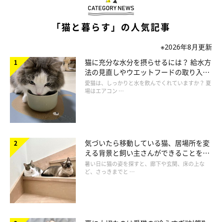
「猫と暮らす」の人気記事
※2026年8月更新
猫に充分な水分を摂らせるには？ 給水方
法の見直しやウエットフードの取り入れ
方を解説
愛猫は、しっかりと水を飲んでくれていますか？ 夏
場はエアコン …
気づいたら移動している猫、居場所を変
える背景と飼い主さんができることを獣
医師が解説
暑い日に猫の姿を探すと、廊下や玄関、床の上な
ど、さっきまでと …
すい炎の検査方法