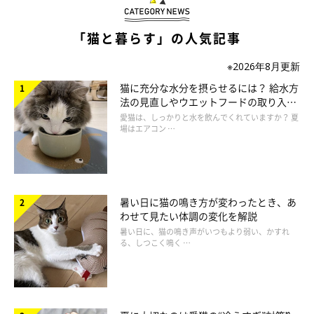
猫同士だけでなく、
飼い主さんにも鼻チューで挨拶
をしているコ
「猫と暮らす」の人気記事
が多いようです。飼い主さんのニオイを嗅いで、安心しているの
かもしれませんね。
※2026年8月更新
猫に充分な水分を摂らせるには？ 給水方
法の見直しやウエットフードの取り入れ
また、なかにはゴハンを食べたいときや、ナデてほしいときな
方を解説
愛猫は、しっかりと水を飲んでくれていますか？ 夏
ど、
何かを要求する場合に鼻チューするコも
いるようです。
場はエアコン …
暑い日に猫の鳴き方が変わったとき、あ
わせて見たい体調の変化を解説
暑い日に、猫の鳴き声がいつもより弱い、かすれ
る、しつこく鳴く …