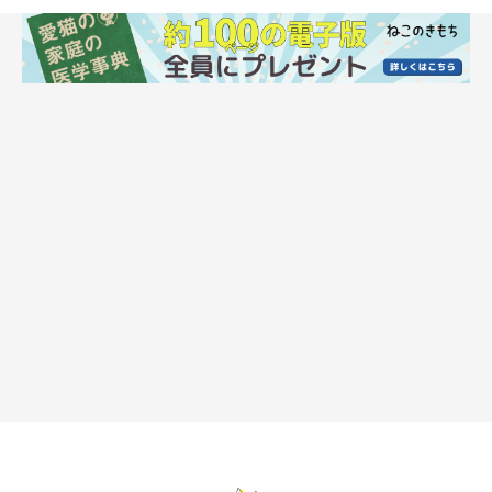
愛猫が飼い主さんに「鼻チュー」するワケ
@cat.mey.yuki