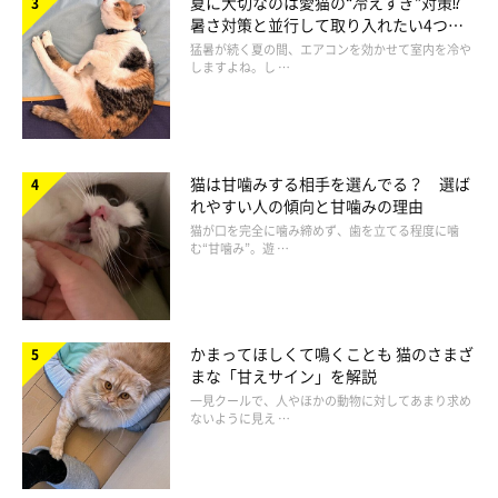
夏に大切なのは愛猫の“冷えすぎ”対策⁉
暑さ対策と並行して取り入れたい4つの
工夫
猛暑が続く夏の間、エアコンを効かせて室内を冷や
しますよね。し …
猫は甘噛みする相手を選んでる？ 選ば
飼い主さんとの「鼻チュー」は信頼の証♡
れやすい人の傾向と甘噛みの理由
猫が口を完全に噛み締めず、歯を立てる程度に噛
む“甘噛み”。遊 …
かまってほしくて鳴くことも 猫のさまざ
まな「甘えサイン」を解説
一見クールで、人やほかの動物に対してあまり求め
ないように見え …