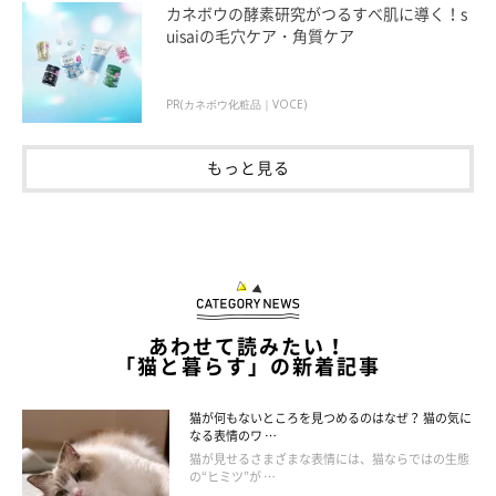
カネボウの酵素研究がつるすべ肌に導く！s
uisaiの毛穴ケア・角質ケア
PR(カネボウ化粧品｜VOCE)
もっと見る
@chikakonta
愛猫が飼い主さんに鼻チューするのは、挨拶の意味も込められて
いますが、
飼い主さんとの間にしっかりと信頼関係が築けている
証拠である
ともいえるでしょう。
あわせて読みたい！
「猫と暮らす」の新着記事
とくに甘えん坊な猫は、飼い主さんに鼻チューすることで甘えた
猫が何もないところを見つめるのはなぜ？ 猫の気に
いのかもしれませんね♪
なる表情のワ …
猫が見せるさまざまな表情には、猫ならではの生態
の“ヒミツ”が …