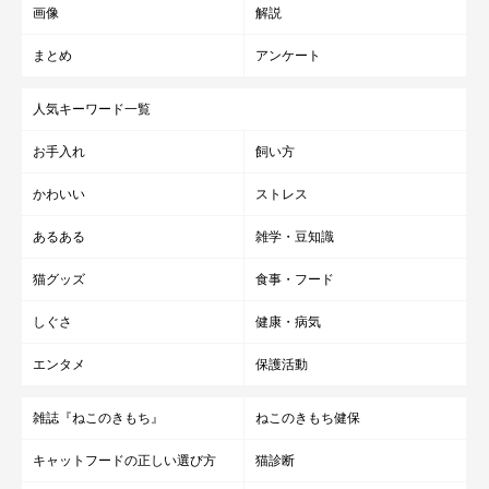
画像
解説
まとめ
アンケート
人気キーワード一覧
お手入れ
飼い方
かわいい
ストレス
あるある
雑学・豆知識
猫グッズ
食事・フード
しぐさ
健康・病気
エンタメ
保護活動
雑誌『ねこのきもち』
ねこのきもち健保
キャットフードの正しい選び方
猫診断