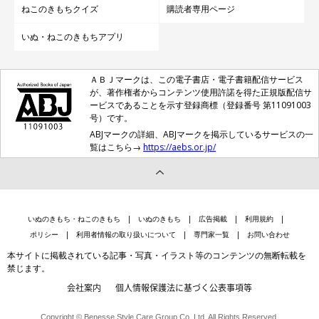
ねこのきもちクイズ
購読者専用ページ
いぬ・ねこのきもちアプリ
ＡＢＪマークは、この電子書店・電子書籍配信サービス
が、著作権者からコンテンツ使用許諾を得た正規版配信サ
ービスであることを示す登録商標（登録番号 第11091003
号）です。
ABJマークの詳細、ABJマークを掲示しているサービスの一
覧はこちら→
https://aebs.or.jp/
いぬのきもち・ねこのきもち
いぬのきもち
広告掲載
利用規約
ポリシー
利用者情報の取り扱いについて
専門家一覧
お問い合わせ
本サイトに掲載されている記事・写真・イラスト等のコンテンツの無断転載を
禁じます。
会社案内
個人情報保護法に基づく公表事項等
Copyright © Benesse Style Care Group Co.,Ltd. All Rights Reserved.