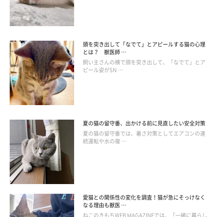
頭を突き出して「なでて」とアピールする猫の心理
とは？ 獣医師 …
飼い主さんの横で頭を突き出して、「なでて」とア
ピール姿がSN …
夏の猫の留守番、出かける前に見直したい安全対策
夏の猫の留守番では、暑さ対策としてエアコンの連
続運転や水の複 …
猫との鼻チュー 衛生面には注意を！
愛猫との関係性の変化を調査！猫が急にそっけなく
なる理由も獣医 …
かわいい鼻チューですが、
感染症の面から見ると注意が必要
で
ねこのきもちWEB MAGAZINEでは、「一緒に暮らし