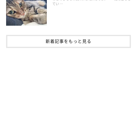
てい …
す。飼い主さんは、衛生面には充分気をつけましょう！
参照／Instagram（
@kouutaren
、
@cat.mey.yuki
、
新着記事をもっと見る
@chikakonta
）
参考／ねこのきもちWEB MAGAZINE
「猫同士がチューする意味っ
て？ 飼い主さんにするときは、こんな理由が♡」
（監修：いぬのきもち・ねこのきもち獣医師相談室 担当獣医
師）
※記事と写真に関連性はありませんので予めご了承ください。
文／雨宮カイ