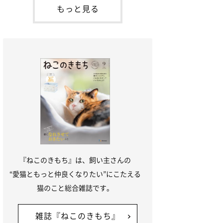
「ね
てお世話を求めるときに鳴き声を使いま
もっと見る
す。子猫なので「ニャー」よりもややか細
い「ミャア」といった鳴き声になります
が、この鳴き声を聞くと成猫が反応すると
いう習性があるようで
『ねこのきもち』は、飼い主さんの
“愛猫ともっと仲良くなりたい”にこたえる
猫のこと総合雑誌です。
雑誌『ねこのきもち』