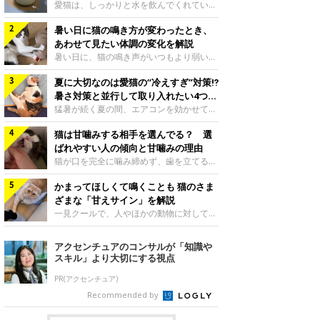
入れ方を解説
愛猫は、しっかりと水を飲んでくれていま
すか？ 夏場はエアコンで室内が涼しいこ
暑い日に猫の鳴き方が変わったとき、
ともあり、猫があまり水を飲まないこと
も。積極的に水分を摂らせるためには、給
あわせて見たい体調の変化を解説
水方法を見直したり、フードから水分を摂
暑い日に、猫の鳴き声がいつもより弱い、
らせたりする方法があります。今回は獣医
かすれる、しつこく鳴くなど、ふだんと違
師の重本仁先生に、猫に水分を摂らせるた
夏に大切なのは愛猫の“冷えすぎ”対策⁉
って聞こえることがあります。 そんなと
めにできるためできる工夫を教えていただ
き、あわせてどのような様子を確認したら
暑さ対策と並行して取り入れたい4つの
きました。ボウルの高さを愛猫の好みにね
よいのでしょうか。暑い日に猫の鳴き方が
工夫
猛暑が続く夏の間、エアコンを効かせて室
このきもち投稿写真ギャラリー水飲みボウ
変わるときの見方や注意したい体調の変化
内を冷やしますよね。しかし、人にとって
ルの高さは、猫が飲むときに頭が胃より下
などについて、ねこのきもち獣医師相談室
猫は甘噛みする相手を選んでる？ 選
は快適な温度でも、猫にとっては温度が低
にならないように設定すると飲みやすいで
の山口みき先生に伺いました。 鳴き方の
すぎることも。暑さ対策と並行して、冷え
ばれやすい人の傾向と甘噛みの理由
しょう。首を深く折り曲げずに済むため、
変化だけで判断せず、全身の様子も確認し
すぎ対策もしっかりと行うことが大切で
猫が口を完全に噛み締めず、歯を立てる程
関節や食道への負
てねこのきもち投稿写真ギャラリー猫の鳴
す。今回は獣医師の重本仁先生に、猫の冷
度に噛む“甘噛み”。遊びやスキンシップの
き方が変わったとき、暑さと関係している
えすぎを防ぐ4つの対策を教えていただき
かまってほしくて鳴くことも 猫のさま
ときに繰り出すことがありますが、同じ家
ように見えることがあります。 ただ、鳴
ました。（1） 冷房の効いていない部屋に
族でも噛まれる頻度に違いがあると感じる
ざまな「甘えサイン」を解説
き声だけで原因を決めるのは難しく、体調
行き来できるようにするねこのきもち投稿
ことも。ねこのきもちWEB MAGAZINEで
一見クールで、人やほかの動物に対してあ
や環境の変化を
写真ギャラリー猫が寒いと感じたときに、
は、飼い主さんたちにアンケートを実施
まり求めないように見える猫。しかし、実
冷気から逃れる「逃げ場」を用意しておき
し、愛猫が甘噛みする相手を選んでいると
は甘えん坊な性格の猫も少なくありませ
アクセンチュアのコンサルが「知識や
ましょう。冷房の効いていない部屋や廊下
感じる状況を教えてもらいました。また、
ん。今回は猫たちが出している“甘えサイ
スキル」より大切にする視点
へも自由に行き来できるように、ドアは猫
ねこのきもち獣医師相談室の原駿太朗先生
ン”について、帝京科学大学生命環境学部
が通れる程度に
には、実際に猫は甘噛みする相手を選んで
アニマルサイエンス学科准教授の加隈良枝
PR(アクセンチュア)
いるのか、その真相をお聞きします。約6
先生に教えていただきました。鳴くのは、
Recommended by
割の飼い主さんが「甘噛みする相手を選ん
かまってほしいサインねこのきもち投稿写
でいる」と感じていた※2026年5月実施
真ギャラリーもともと、子猫が親猫に対し