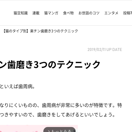
猫豆知識
連載
猫マンガ
食べ物
お世話のコツ
エンタメ
投稿
【猫のタイプ別】楽チン歯磨き3つのテクニック
2019/02/11
UP DATE
ン歯磨き3つのテクニック
といえば歯周病。
なりにくいものの、歯周病が非常に多いのが特徴です。特
つきやすいので、歯磨きをしてあげるといいでしょう。
もっとみる
arrow_forward_ios