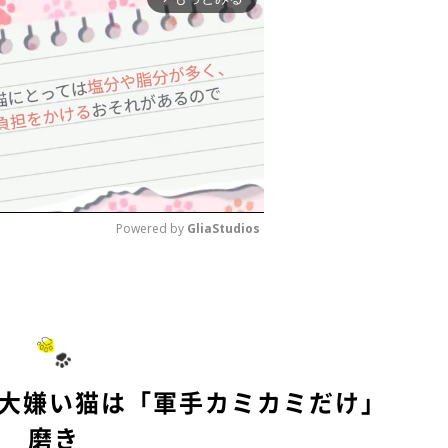
Powered by 
GliaStudios
M
u
t
e
き大嫌い猫は「軍手カミカミだけ」
磨き