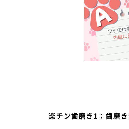
楽チン歯磨き1：歯磨