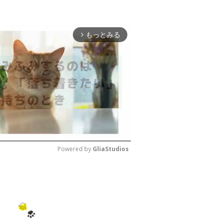
もっとみる
arrow_forward_ios
Powered by 
GliaStudios
M
u
t
e