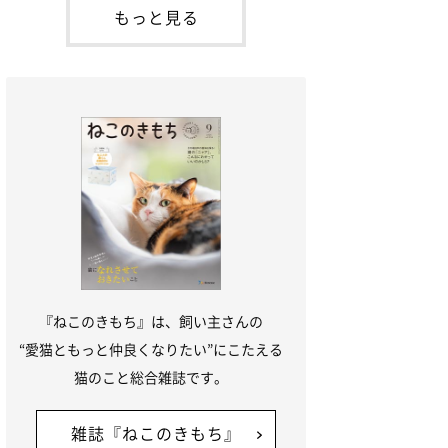
「ね
てお世話を求めるときに鳴き声を使いま
もっと見る
す。子猫なので「ニャー」よりもややか細
い「ミャア」といった鳴き声になります
が、この鳴き声を聞くと成猫が反応すると
いう習性があるようで
『ねこのきもち』は、飼い主さんの
“愛猫ともっと仲良くなりたい”にこたえる
猫のこと総合雑誌です。
雑誌『ねこのきもち』