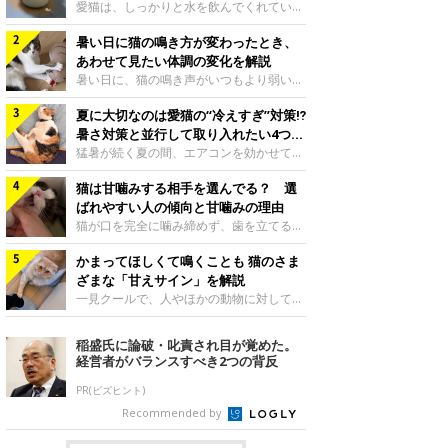
入れ方を解説
愛猫は、しっかりと水を飲んでくれていま
すか？ 夏場はエアコンで室内が涼しいこ
暑い日に猫の鳴き方が変わったとき、
ともあり、猫があまり水を飲まないこと
も。積極的に水分を摂らせるためには、給
あわせて見たい体調の変化を解説
水方法を見直したり、フードから水分を摂
暑い日に、猫の鳴き声がいつもより弱い、
らせたりする方法があります。今回は獣医
かすれる、しつこく鳴くなど、ふだんと違
師の重本仁先生に、猫に水分を摂らせるた
夏に大切なのは愛猫の“冷えすぎ”対策⁉
って聞こえることがあります。 そんなと
めにできるためできる工夫を教えていただ
き、あわせてどのような様子を確認したら
暑さ対策と並行して取り入れたい4つの
きました。ボウルの高さを愛猫の好みにね
よいのでしょうか。暑い日に猫の鳴き方が
工夫
猛暑が続く夏の間、エアコンを効かせて室
このきもち投稿写真ギャラリー水飲みボウ
変わるときの見方や注意したい体調の変化
内を冷やしますよね。しかし、人にとって
ルの高さは、猫が飲むときに頭が胃より下
などについて、ねこのきもち獣医師相談室
猫は甘噛みする相手を選んでる？ 選
は快適な温度でも、猫にとっては温度が低
にならないように設定すると飲みやすいで
の山口みき先生に伺いました。 鳴き方の
すぎることも。暑さ対策と並行して、冷え
ばれやすい人の傾向と甘噛みの理由
しょう。首を深く折り曲げずに済むため、
変化だけで判断せず、全身の様子も確認し
すぎ対策もしっかりと行うことが大切で
猫が口を完全に噛み締めず、歯を立てる程
関節や食道への負
てねこのきもち投稿写真ギャラリー猫の鳴
す。今回は獣医師の重本仁先生に、猫の冷
度に噛む“甘噛み”。遊びやスキンシップの
き方が変わったとき、暑さと関係している
えすぎを防ぐ4つの対策を教えていただき
かまってほしくて鳴くことも 猫のさま
ときに繰り出すことがありますが、同じ家
ように見えることがあります。 ただ、鳴
ました。（1） 冷房の効いていない部屋に
族でも噛まれる頻度に違いがあると感じる
ざまな「甘えサイン」を解説
き声だけで原因を決めるのは難しく、体調
行き来できるようにするねこのきもち投稿
ことも。ねこのきもちWEB MAGAZINEで
一見クールで、人やほかの動物に対してあ
や環境の変化を
写真ギャラリー猫が寒いと感じたときに、
は、飼い主さんたちにアンケートを実施
まり求めないように見える猫。しかし、実
冷気から逃れる「逃げ場」を用意しておき
し、愛猫が甘噛みする相手を選んでいると
は甘えん坊な性格の猫も少なくありませ
稲盛氏に論破・叱責され目が覚めた。
ましょう。冷房の効いていない部屋や廊下
感じる状況を教えてもらいました。また、
ん。今回は猫たちが出している“甘えサイ
経営者がバランスすべき2つの背反
へも自由に行き来できるように、ドアは猫
ねこのきもち獣医師相談室の原駿太朗先生
ン”について、帝京科学大学生命環境学部
が通れる程度に
には、実際に猫は甘噛みする相手を選んで
アニマルサイエンス学科准教授の加隈良枝
PR(ビズヒント)
いるのか、その真相をお聞きします。約6
先生に教えていただきました。鳴くのは、
Recommended by
割の飼い主さんが「甘噛みする相手を選ん
かまってほしいサインねこのきもち投稿写
でいる」と感じていた※2026年5月実施
真ギャラリーもともと、子猫が親猫に対し