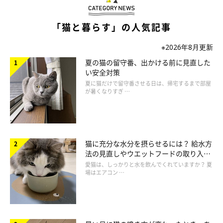
「猫と暮らす」の人気記事
※2026年8月更新
夏の猫の留守番、出かける前に見直した
い安全対策
夏に猫だけで留守番させる日は、帰宅するまで部屋
が暑くなりすぎ …
猫に充分な水分を摂らせるには？ 給水方
法の見直しやウエットフードの取り入れ
ねこのきもち投稿写真ギャラリー
方を解説
愛猫は、しっかりと水を飲んでくれていますか？ 夏
場はエアコン …
発情期になると、猫はいつも以上にマーキングをしたがります。
爪とぎはマーキング行動の一つなので、思う存分爪とぎをさせて
気持ちを満たしてあげたいですね。