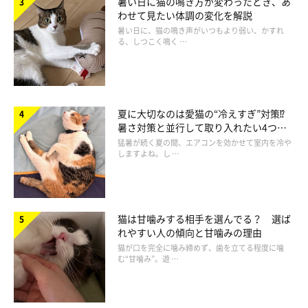
暑い日に猫の鳴き方が変わったとき、あ
爪とぎ器の数を増やしたり、猫の動線に置いたりすると、どこに
わせて見たい体調の変化を解説
いてもマーキングできるので猫は嬉しいでしょう。
暑い日に、猫の鳴き声がいつもより弱い、かすれ
る、しつこく鳴く …
夏に大切なのは愛猫の“冷えすぎ”対策⁉
暑さ対策と並行して取り入れたい4つの
工夫
猛暑が続く夏の間、エアコンを効かせて室内を冷や
しますよね。し …
猫は甘噛みする相手を選んでる？ 選ば
れやすい人の傾向と甘噛みの理由
猫が口を完全に噛み締めず、歯を立てる程度に噛
む“甘噛み”。遊 …
いつもは入れない場所を開放する