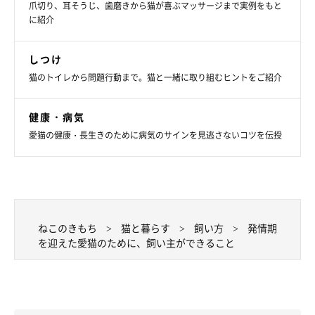
爪切り、耳そうじ、歯磨きから猫が喜ぶマッサージまで実例をもと
に紹介
しつけ
猫のトイレから問題行動まで。猫と一緒に取り組むヒントをご紹介
健康・病気
ねこのきもち投稿写真ギャラリー
愛猫の健康・長生きのために病気のサインを見逃さないコツを伝授
窓際や玄関先は外にいる猫のニオイや気配を感じやすく、興奮し
てしまうことがある場所です。この時期だけは外が見えやすい場
所に近づかないよう、窓際の猫タワーを移動させたり、玄関へ行
けないようにしたりするといいでしょう。
ねこのきもち
猫と暮らす
飼い方
発情期
を迎えた愛猫のために、飼い主ができること
余計なストレスを与えないよう、猫が興奮する原因に近づけない
工夫も大切です。