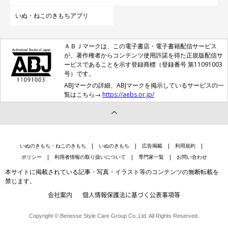
いぬ・ねこのきもちアプリ
ＡＢＪマークは、この電子書店・電子書籍配信サービス
が、著作権者からコンテンツ使用許諾を得た正規版配信サ
ービスであることを示す登録商標（登録番号 第11091003
号）です。
ABJマークの詳細、ABJマークを掲示しているサービスの一
覧はこちら→
https://aebs.or.jp/
いぬのきもち・ねこのきもち
いぬのきもち
広告掲載
利用規約
ポリシー
利用者情報の取り扱いについて
専門家一覧
お問い合わせ
本サイトに掲載されている記事・写真・イラスト等のコンテンツの無断転載を
禁じます。
会社案内
個人情報保護法に基づく公表事項等
Copyright © Benesse Style Care Group Co.,Ltd. All Rights Reserved.