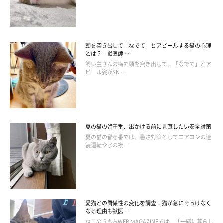
頭を突き出して「なでて」とアピールする猫の心理
とは？ 獣医師 …
飼い主さんの横で頭を突き出して、「なでて」とア
ピール姿がSN …
ねこのきもち投稿写真ギャラリー
猫の欲求不満を解消して好奇心を満たすことで、ストレスを忘れ
させる方法です。
夏の猫の留守番、出かける前に見直したい安全対策
普段は入れない部屋や押し入れを開放して、猫に思う存分探索さ
夏の猫の留守番では、暑さ対策としてエアコンの連
続運転や水の複 …
せてあげましょう。ワクワクすることで、猫は発情期のモヤモヤ
が忘れられるかもしれません。
愛猫との関係性の変化を調査！猫が急にそっけなく
なる理由も獣医 …
ねこのきもちWEB MAGAZINEでは、「一緒に暮らし