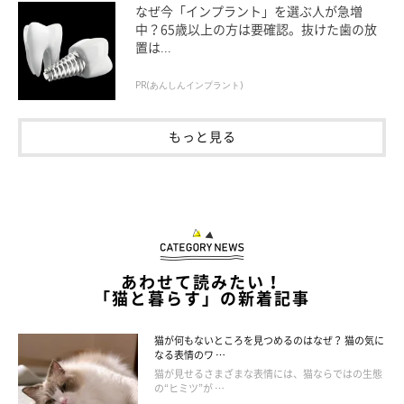
なぜ今「インプラント」を選ぶ人が急増
中？65歳以上の方は要確認。抜けた歯の放
置は...
PR(あんしんインプラント)
もっと見る
あわせて読みたい！
「猫と暮らす」の新着記事
猫が何もないところを見つめるのはなぜ？ 猫の気に
なる表情のワ …
猫が見せるさまざまな表情には、猫ならではの生態
の“ヒミツ”が …