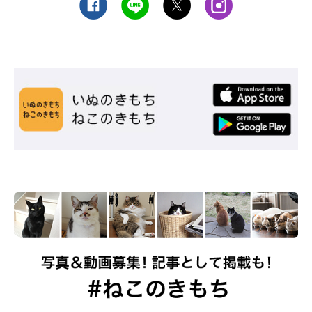
すね。なかにはスプレー行動がクセになってしまう猫もいるよう
なので、そうなる前に対策をしたいものです。
愛猫のスプレー行動で困っている場合は、スプレーする箇所にト
イレシートを張り、シートを徐々にトイレへ寄せていくことで、
トイレでスプレーしてもらう方向に誘導することを試してみてく
ださい。
猫の発情期を止めることはできませんが、少し工夫をすることで
猫はストレスを発散でき、飼い主が問題と感じる行動を抑えるこ
とはできそうです。愛猫に発情期の兆候がみられたら、ご家庭で
もこの方法を取り入れてみてくださいね。
参考／「ねこのきもち」2018年4月号『春は猫もソワソワ、ワク
ワク。猫の恋劇場』（監修：哺乳類学者 川崎市環境影響評価審
議会委員 「ねこの博物館」館長 日本動物科学研究所所長 今泉忠
明先生、獣医師 菊池亜都子先生）