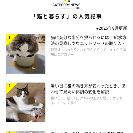
猫は親しい猫に対しても、スリスリすることがあるそうです。い
わゆる猫の「あいさつ行動」のひとつで、自分のニオイをつけな
「猫と暮らす」の人気記事
がら、相手のニオイも確認しているのだとか。
※2026年8月更新
スリスリする時間が長いほど、友好的な関係が築かれているそう
ですよ。
猫に充分な水分を摂らせるには？ 給水方
法の見直しやウエットフードの取り入れ
方を解説
愛猫は、しっかりと水を飲んでくれていますか？ 夏
場はエアコン …
暑い日に猫の鳴き方が変わったとき、あ
わせて見たい体調の変化を解説
暑い日に、猫の鳴き声がいつもより弱い、かすれ
る、しつこく鳴く …