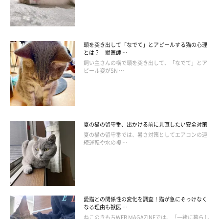
リされる可能性が高いといいます。
頭を突き出して「なでて」とアピールする猫の心理
とは？ 獣医師 …
飼い主さんの横で頭を突き出して、「なでて」とア
ピール姿がSN …
夏の猫の留守番、出かける前に見直したい安全対策
夏の猫の留守番では、暑さ対策としてエアコンの連
続運転や水の複 …
愛猫との関係性の変化を調査！猫が急にそっけなく
「スリスリ」されにくいのに原因はあるの？
なる理由も獣医 …
ねこのきもちWEB MAGAZINEでは、「一緒に暮らし