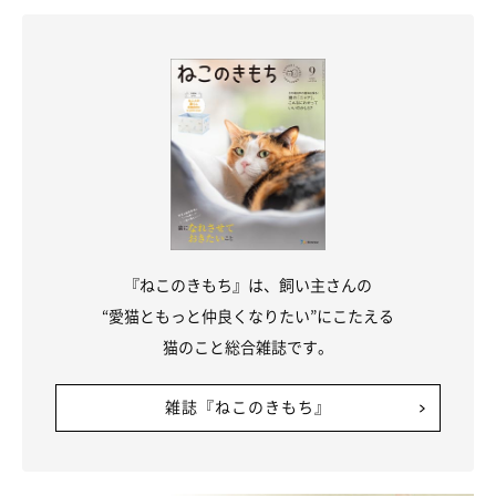
たしかに、著者宅の猫たちを思い返してみると、頻繁にスリスリ
する猫もいれば、必要最小限だけスリスリするタイプの猫もいま
した。いずれにせよ大切なことは、猫との信頼関係をきちんと築
いておくことだといえそうですね。
（監修：いぬのきもち・ねこのきもち獣医師相談室 担当獣医
師）
取材・文／kagio
『ねこのきもち』は、飼い主さんの
※写真は「いぬ・ねこのきもちアプリ」で投稿されたものです。
“愛猫ともっと仲良くなりたい”にこたえる
※記事と写真に関連性はありませんので予めご了承ください。
猫のこと総合雑誌です。
雑誌『ねこのきもち』