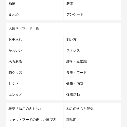
画像
解説
まとめ
アンケート
人気キーワード一覧
お手入れ
飼い方
かわいい
ストレス
あるある
雑学・豆知識
猫グッズ
食事・フード
しぐさ
健康・病気
エンタメ
保護活動
雑誌『ねこのきもち』
ねこのきもち健保
キャットフードの正しい選び方
猫診断