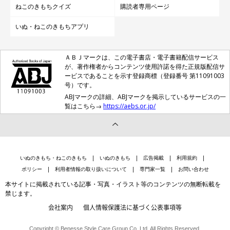
ねこのきもちクイズ
購読者専用ページ
いぬ・ねこのきもちアプリ
ＡＢＪマークは、この電子書店・電子書籍配信サービス
が、著作権者からコンテンツ使用許諾を得た正規版配信サ
ービスであることを示す登録商標（登録番号 第11091003
号）です。
ABJマークの詳細、ABJマークを掲示しているサービスの一
覧はこちら→
https://aebs.or.jp/
いぬのきもち・ねこのきもち
いぬのきもち
広告掲載
利用規約
ポリシー
利用者情報の取り扱いについて
専門家一覧
お問い合わせ
本サイトに掲載されている記事・写真・イラスト等のコンテンツの無断転載を
禁じます。
会社案内
個人情報保護法に基づく公表事項等
Copyright © Benesse Style Care Group Co.,Ltd. All Rights Reserved.