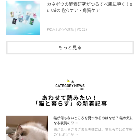
カネボウの酵素研究がつるすべ肌に導く！s
uisaiの毛穴ケア・角質ケア
PR(カネボウ化粧品｜VOCE)
ねこのきもち投稿写真ギャラリー
もっと見る
スリスリされやすい人に何か特徴がある
先生によると、
というよりは、状況によってスリスリされやすくなる
場合があるそう
です。
たとえば、お風呂上がりや外出先からの帰宅時などは、飼い主さ
あわせて読みたい！
んのニオイが薄れていたり、いつものニオイとは違っていたりす
「猫と暮らす」の新着記事
ることがあるため、マーキングとしてスリスリすることが多いの
だとか。
猫が何もないところを見つめるのはなぜ？ 猫の気に
なる表情のワ …
猫が見せるさまざまな表情には、猫ならではの生態
また、かまってほしいときや、何かしてほしいときにも、スリス
の“ヒミツ”が …