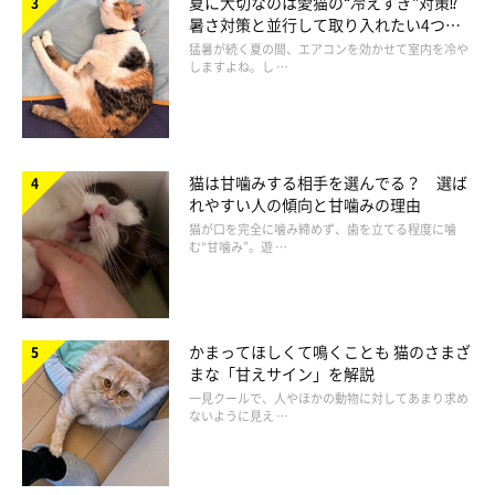
夏に大切なのは愛猫の“冷えすぎ”対策⁉
暑さ対策と並行して取り入れたい4つの
工夫
猛暑が続く夏の間、エアコンを効かせて室内を冷や
しますよね。し …
「スリスリ」されやすいのはどんな人？
猫は甘噛みする相手を選んでる？ 選ば
れやすい人の傾向と甘噛みの理由
猫が口を完全に噛み締めず、歯を立てる程度に噛
む“甘噛み”。遊 …
かまってほしくて鳴くことも 猫のさまざ
まな「甘えサイン」を解説
一見クールで、人やほかの動物に対してあまり求め
ないように見え …