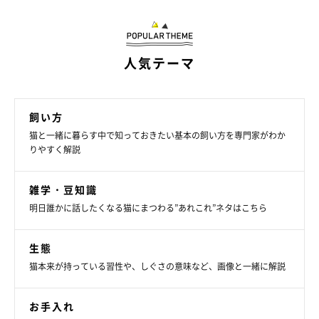
最後に、とても気になるスリスリされない原因についてですが、
先生によると、「しいて言うならニオイを上塗りする必要がな
人気テーマ
い」という可能性があるのだそうです。
つまり、猫にとって「安心を揺るがす要因がない」ということで
飼い方
もあるので、ある意味喜ばしいことなのかもしれませんね。
猫と一緒に暮らす中で知っておきたい基本の飼い方を専門家がわか
りやすく解説
雑学・豆知識
明日誰かに話したくなる猫にまつわる”あれこれ”ネタはこちら
生態
猫本来が持っている習性や、しぐさの意味など、画像と一緒に解説
お手入れ