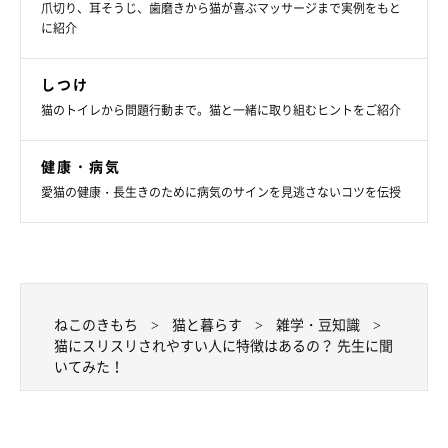
爪切り、耳そうじ、歯磨きから猫が喜ぶマッサージまで実例をもと
に紹介
しつけ
猫のトイレから問題行動まで。猫と一緒に取り組むヒントをご紹介
スリスリしてもらうための秘訣は……？
健康・病気
愛猫の健康・長生きのために病気のサインを見逃さないコツを伝授
ちなみに、スリスリされる秘訣についても聞いてみましたが、結
「ない」
論からいうと、
というのが現状のようです。
そもそもスリスリしてもらえるのは嬉しいことですが、スリスリ
ねこのきもち
猫と暮らす
雑学・豆知識
してもらうためにわざと何かをするのもどこか違うとのこと。ど
猫にスリスリされやすい人に特徴はあるの？ 先生に聞
んなに飼い主さんのことが大好きでも、性格によってするのかし
いてみた！
ないのか度合いもまちまちなのだそうです。
なんとなくわかってはいたけど、残念ー…。