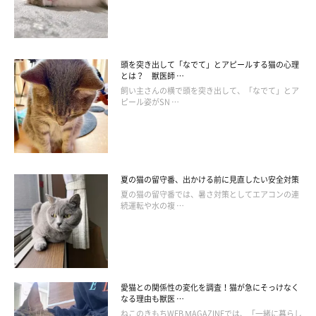
頭を突き出して「なでて」とアピールする猫の心理
とは？ 獣医師 …
飼い主さんの横で頭を突き出して、「なでて」とア
ピール姿がSN …
夏の猫の留守番、出かける前に見直したい安全対策
夏の猫の留守番では、暑さ対策としてエアコンの連
続運転や水の複 …
ねこのきもち投稿写真ギャラリー
ーーちなみに、猫によってけりけりの得意・不得意はあるのでし
愛猫との関係性の変化を調査！猫が急にそっけなく
ょうか？
なる理由も獣医 …
ねこのきもちWEB MAGAZINEでは、「一緒に暮らし