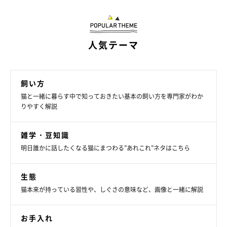
人気テーマ
ねこのきもち投稿写真ギャラリー
猫のかわいい行動「けりけり」。飼い主さんに対してする場合に
飼い方
は、主に2つの理由があるみたいですね。
猫と一緒に暮らす中で知っておきたい基本の飼い方を専門家がわか
りやすく解説
愛猫がどっちの気持ちでけりけりしてくるのか……飼い主さんは
見極めてあげられるといいですね！
雑学・豆知識
明日誰かに話したくなる猫にまつわる”あれこれ”ネタはこちら
生態
猫本来が持っている習性や、しぐさの意味など、画像と一緒に解説
（監修：いぬのきもち・ねこのきもち獣医師相談室 担当獣医
師）
お手入れ
※写真は「いぬ・ねこのきもちアプリ」で投稿されたものです。