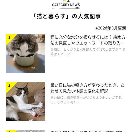
「猫と暮らす」の人気記事
※2026年8月更新
猫に充分な水分を摂らせるには？ 給水方
猫が飼い主さんに対して「けりけり」すると
法の見直しやウエットフードの取り入れ
きの2つの心理
方を解説
愛猫は、しっかりと水を飲んでくれていますか？ 夏
場はエアコン …
暑い日に猫の鳴き方が変わったとき、あ
わせて見たい体調の変化を解説
暑い日に、猫の鳴き声がいつもより弱い、かすれ
る、しつこく鳴く …