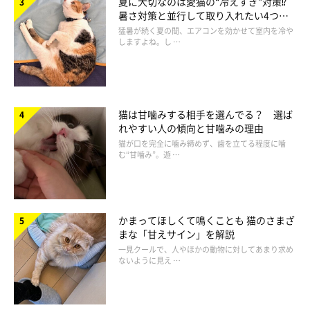
夏に大切なのは愛猫の“冷えすぎ”対策⁉
暑さ対策と並行して取り入れたい4つの
工夫
猛暑が続く夏の間、エアコンを効かせて室内を冷や
しますよね。し …
ねこのきもち投稿写真ギャラリー
ーーでは、飼い主さんに対してけりけりするコの心理は……？
猫は甘噛みする相手を選んでる？ 選ば
れやすい人の傾向と甘噛みの理由
猫が口を完全に噛み締めず、歯を立てる程度に噛
獣医師：
む“甘噛み”。遊 …
「獲物に対してではなく、飼い主さんに対してけりけりする場合
は、
『じゃれている』『怒っている』
などの心理が隠れていると
思われます」
かまってほしくて鳴くことも 猫のさまざ
まな「甘えサイン」を解説
一見クールで、人やほかの動物に対してあまり求め
ないように見え …
ーー遊びたい気持ちのほかに、何か気に入らないことがあるサイ
ンかもしれない…ってことですね。これは覚えておきたいです！