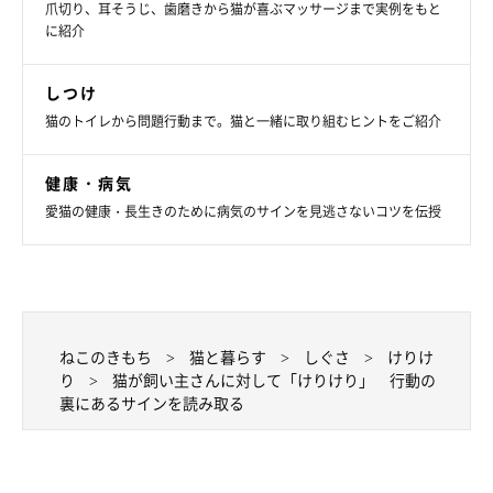
爪切り、耳そうじ、歯磨きから猫が喜ぶマッサージまで実例をもと
※記事と写真に関連性はありませんので予めご了承ください。
に紹介
取材・文／Honoka
構成／ねこのきもちWeb編集室
しつけ
猫のトイレから問題行動まで。猫と一緒に取り組むヒントをご紹介
■おすすめ記事
噛んでごめんね。でも飼い主サンには理由も知ってほしいにゃ
健康・病気
ん！
愛猫の健康・長生きのために病気のサインを見逃さないコツを伝授
ねこのきもち
猫と暮らす
しぐさ
けりけ
り
猫が飼い主さんに対して「けりけり」 行動の
裏にあるサインを読み取る