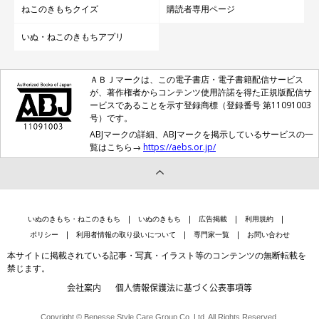
ねこのきもちクイズ
購読者専用ページ
いぬ・ねこのきもちアプリ
ＡＢＪマークは、この電子書店・電子書籍配信サービス
が、著作権者からコンテンツ使用許諾を得た正規版配信サ
ービスであることを示す登録商標（登録番号 第11091003
号）です。
ABJマークの詳細、ABJマークを掲示しているサービスの一
覧はこちら→
https://aebs.or.jp/
いぬのきもち・ねこのきもち
いぬのきもち
広告掲載
利用規約
ポリシー
利用者情報の取り扱いについて
専門家一覧
お問い合わせ
本サイトに掲載されている記事・写真・イラスト等のコンテンツの無断転載を
禁じます。
会社案内
個人情報保護法に基づく公表事項等
Copyright © Benesse Style Care Group Co.,Ltd. All Rights Reserved.