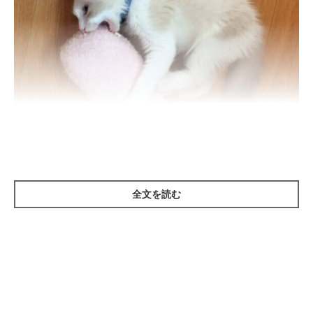
ねこのきもち投稿写真ギャラリー
ーー猫の「けりけり」ってなんですか？
全文を読む
ねこのきもち獣医師相談室の獣医師（以下、獣医師）：
「猫のけりけりとは
『猫キック』
のことです。本来狩猟動物の猫
が、とった獲物に対して行う
攻撃行動
として見られます」