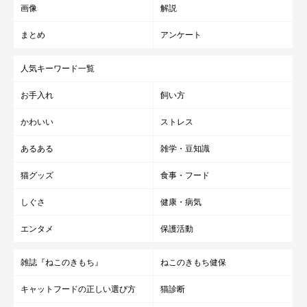
画像
解説
まとめ
アンケート
人気キーワード一覧
お手入れ
飼い方
かわいい
ストレス
あるある
雑学・豆知識
猫グッズ
食事・フード
しぐさ
健康・病気
エンタメ
保護活動
雑誌『ねこのきもち』
ねこのきもち健保
キャットフードの正しい選び方
猫診断