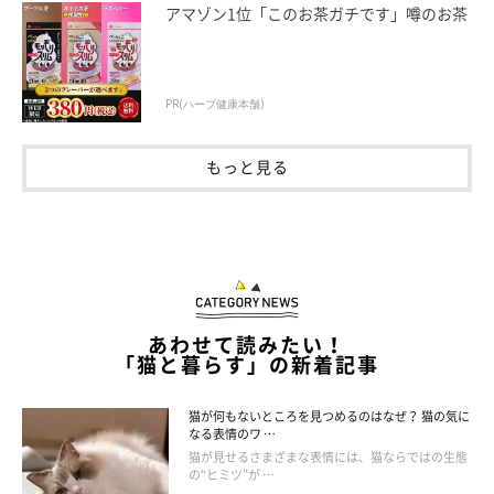
アマゾン1位「このお茶ガチです」噂のお茶
PR(ハーブ健康本舗)
もっと見る
あわせて読みたい！
「猫と暮らす」の新着記事
猫が何もないところを見つめるのはなぜ？ 猫の気に
なる表情のワ …
けりけりが得意な猫・不得意な猫はいる？
猫が見せるさまざまな表情には、猫ならではの生態
の“ヒミツ”が …