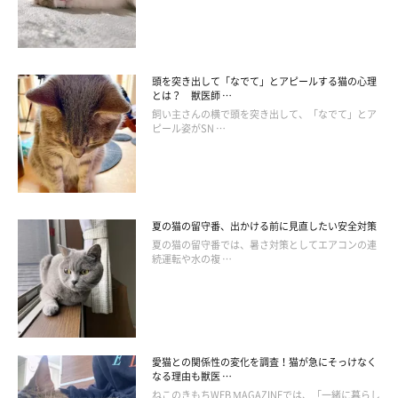
頭を突き出して「なでて」とアピールする猫の心理
とは？ 獣医師 …
飼い主さんの横で頭を突き出して、「なでて」とア
ピール姿がSN …
夏の猫の留守番、出かける前に見直したい安全対策
夏の猫の留守番では、暑さ対策としてエアコンの連
続運転や水の複 …
ねこのきもち投稿写真ギャラリー
愛猫との関係性の変化を調査！猫が急にそっけなく
なる理由も獣医 …
ねこのきもちWEB MAGAZINEでは、「一緒に暮らし