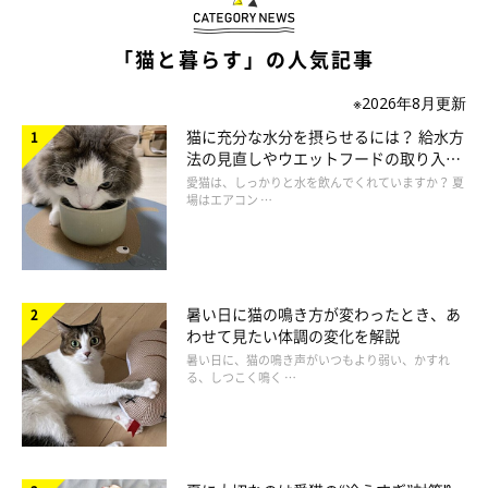
「猫と暮らす」の人気記事
※2026年8月更新
猫に充分な水分を摂らせるには？ 給水方
法の見直しやウエットフードの取り入れ
方を解説
愛猫は、しっかりと水を飲んでくれていますか？ 夏
場はエアコン …
暑い日に猫の鳴き方が変わったとき、あ
わせて見たい体調の変化を解説
ねこのきもち投稿写真ギャラリー
暑い日に、猫の鳴き声がいつもより弱い、かすれ
る、しつこく鳴く …
猫が“のび”をする理由のひとつが、人と同じ「筋肉や関節を伸ば
すためのストレッチ」。
人と同じでよく寝たときやごはんを食べておなかがいっぱいにな