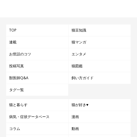
ライター・エッセイスト 加藤由子さん）
文／takemori.m
構成／ねこのきもちWeb編集室
TOP
猫豆知識
※写真はスマホアプリ「いぬ・ねこのきもち」で投稿されたもの
連載
猫マンガ
です。
お世話のコツ
エンタメ
※記事と一部写真に関連性はありませんので予めご了承くださ
い。
投稿写真
猫図鑑
獣医師Q&A
飼い方ガイド
タグ一覧
猫と暮らす
猫が好き♥
病気・症状データベース
漫画
コラム
動画