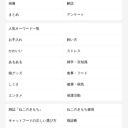
画像
解説
まとめ
アンケート
人気キーワード一覧
お手入れ
飼い方
かわいい
ストレス
あるある
雑学・豆知識
猫グッズ
食事・フード
しぐさ
健康・病気
エンタメ
保護活動
雑誌『ねこのきもち』
ねこのきもち健保
キャットフードの正しい選び方
猫診断