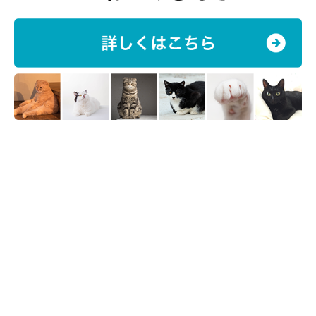
ねこのきもち投稿写真ギャラリー
スコティッシュフォールドのちゃーくんは、“のび”によって狩猟
動物代表・ライオンさん並みの野生感が出ています。
「がおー！」といっているようで、すぐにでも最大限のパワーが
出せそうですが、そこがまた猫らしくてかわいいですね！
“のび”をしている猫を見かけると「気ままな猫っぽいな～」なん
て思うこともありますが、実は狩猟に備えての準備体操の意味も
あることは意外と知られていないのではないでしょうか。
これから猫の“のび”を見かけたら、一度「あ、これが狩猟本能」
という気持ちで見てみると、猫に対しての印象が少し変わるかも
しれませんね。
参考／「ねこのきもち」『愛猫の本音事典』（監修：動物関係の