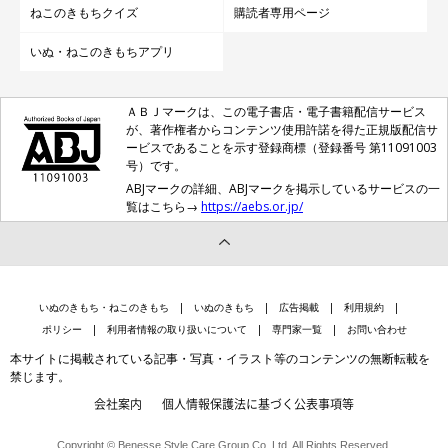
ねこのきもちクイズ
購読者専用ページ
いぬ・ねこのきもちアプリ
ＡＢＪマークは、この電子書店・電子書籍配信サービス
が、著作権者からコンテンツ使用許諾を得た正規版配信サ
ービスであることを示す登録商標（登録番号 第11091003
号）です。
ABJマークの詳細、ABJマークを掲示しているサービスの一
覧はこちら→
https://aebs.or.jp/
いぬのきもち・ねこのきもち
いぬのきもち
広告掲載
利用規約
ポリシー
利用者情報の取り扱いについて
専門家一覧
お問い合わせ
本サイトに掲載されている記事・写真・イラスト等のコンテンツの無断転載を
禁じます。
会社案内
個人情報保護法に基づく公表事項等
Copyright © Benesse Style Care Group Co.,Ltd. All Rights Reserved.