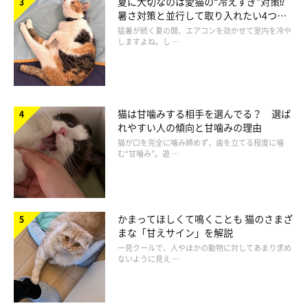
夏に大切なのは愛猫の“冷えすぎ”対策⁉
ったときには、“のび”をしてリラックスしつつ、柔軟をかねてい
暑さ対策と並行して取り入れたい4つの
工夫
るようです。
猛暑が続く夏の間、エアコンを効かせて室内を冷や
しますよね。し …
猫は甘噛みする相手を選んでる？ 選ば
れやすい人の傾向と甘噛みの理由
猫が口を完全に噛み締めず、歯を立てる程度に噛
む“甘噛み”。遊 …
かまってほしくて鳴くことも 猫のさまざ
まな「甘えサイン」を解説
一見クールで、人やほかの動物に対してあまり求め
ないように見え …