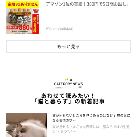
アマゾン1位の実績！380円で5日間お試し。
ねこのきもち投稿写真ギャラリー
PR(ハーブ健康本舗)
“のび”をしながら見事なまでの美脚を披露しているのは、スコテ
もっと見る
ィッシュフォールドのるるちゃん。
足をまっすぐに伸ばしながらのヘソ天スタイルという高度な“の
び”を見せてくれています。それにしても足が長くてうらやまし
い！
あわせて読みたい！
「猫と暮らす」の新着記事
猫が何もないところを見つめるのはなぜ？ 猫の気に
なる表情のワ …
猫が見せるさまざまな表情には、猫ならではの生態
の“ヒミツ”が …