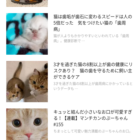
猫は歯垢が歯石に変わるスピードは人の
5倍だった 気をつけたい猫の「歯周
病」
猫が人よりもかかりやすいといわれている「歯周
病」。健康診断で …
3才を過ぎた猫の8割以上が歯の健康にリ
スクあり？ 猫の歯を守るために飼い主
ができるケア
3才を過ぎた猫の8割以上が歯周病にかかっていると
いうデータも …
キュッと結んだ小さいなお口が可愛すぎ
る！【連載】マンチカンのぷーちゃん
#155
ちまっとして可愛い魅力満載のぷーちゃんのお口。