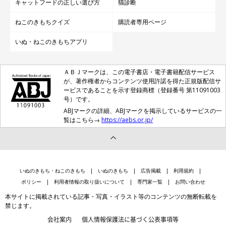
キャットフードの正しい選び方
猫診断
ねこのきもちクイズ
購読者専用ページ
いぬ・ねこのきもちアプリ
ＡＢＪマークは、この電子書店・電子書籍配信サービス
が、著作権者からコンテンツ使用許諾を得た正規版配信サ
ービスであることを示す登録商標（登録番号 第11091003
号）です。
ABJマークの詳細、ABJマークを掲示しているサービスの一
覧はこちら→
https://aebs.or.jp/
いぬのきもち・ねこのきもち
いぬのきもち
広告掲載
利用規約
ポリシー
利用者情報の取り扱いについて
専門家一覧
お問い合わせ
本サイトに掲載されている記事・写真・イラスト等のコンテンツの無断転載を
禁じます。
会社案内
個人情報保護法に基づく公表事項等