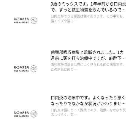
9歳のミックスです。1年半前から口内炎
で、ずっと抗生物質を飲んでいるのです
が治りません。このまま治療を続けるべ
口内炎ができる原因は色々あります。その中でも、
きでしょうか。
猫エイズや猫白 …
歯頸部吸収病巣と診断されました。1カ
月前に頭を打ち治療中ですが、麻酔下で
の処置は無理と言われました。どうした
歯頸部吸収病巣は猫によく見られる歯の病気です。
らいいでしょうか。
この病気は歯の …
口内炎の治療中です。よくなったり悪く
なったりでなかなか状況がかわりませ
ん。何かいい治療法はないでしょうか。
口内炎は猫にとって難病であり、治療になかなか反
応しづらく、完 …