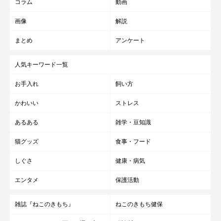
コラム
動画
画像
解説
まとめ
アンケート
人気キーワード一覧
お手入れ
飼い方
かわいい
ストレス
あるある
雑学・豆知識
猫グッズ
食事・フード
しぐさ
健康・病気
エンタメ
保護活動
雑誌『ねこのきもち』
ねこのきもち健保