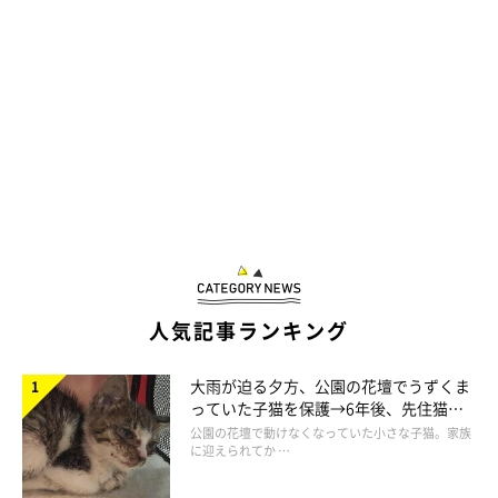
人気記事ランキング
大雨が迫る夕方、公園の花壇でうずくま
っていた子猫を保護→6年後、先住猫
と“姉妹”のような関係に
公園の花壇で動けなくなっていた小さな子猫。家族
に迎えられてか …