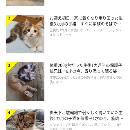
お迎え初日、家に着くなり走り回った生
後3カ月の子猫 すぐに家族のそばで落
ち着く姿に「迎えてよかった」
生後約3カ月で家族になった、ノルウェージャンフ
ォレストキャッ …
体重200g台だった生後1カ月半の保護子
猫兄妹→6才の今、寄り添って眠る姿に
ほっこり！
体重200g台だった2匹の保護子猫。飼い主さんの家
族になって …
炎天下、駐輪場で弱々しく鳴いていた生
後1カ月の子猫を保護→1才の今、筋肉質
でツンデレなコに成長
マンションの駐輪場で弱々しく鳴いていた、生後1
カ月ほどの子猫 …