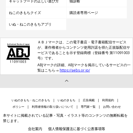
キャットフードの正しい選び方
猫診断
ねこのきもちクイズ
購読者専用ページ
いぬ・ねこのきもちアプリ
ＡＢＪマークは、この電子書店・電子書籍配信サービス
が、著作権者からコンテンツ使用許諾を得た正規版配信サ
ービスであることを示す登録商標（登録番号 第11091003
号）です。
ABJマークの詳細、ABJマークを掲示しているサービスの一
覧はこちら→
https://aebs.or.jp/
いぬのきもち・ねこのきもち
いぬのきもち
広告掲載
利用規約
ポリシー
利用者情報の取り扱いについて
専門家一覧
お問い合わせ
本サイトに掲載されている記事・写真・イラスト等のコンテンツの無断転載を
禁じます。
会社案内
個人情報保護法に基づく公表事項等