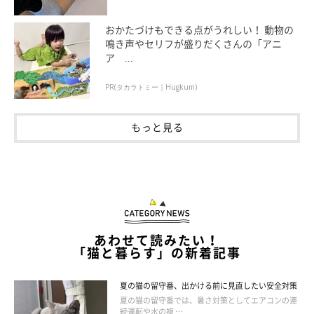
おかたづけもできる点がうれしい！ 動物の
鳴き声やセリフが盛りだくさんの「アニ
ア ...
PR(タカラトミー｜Hugkum)
もっと見る
ねこのきもち投稿写真ギャラリー
あわせて読みたい！
STEP1．まず、ブラシが小さくて柔らかい、猫用の歯ブラシを用
「猫と暮らす」の新着記事
意します。
夏の猫の留守番、出かける前に見直したい安全対策
夏の猫の留守番では、暑さ対策としてエアコンの連
STEP2．歯ブラシが乾燥していると痛がるため、歯磨き粉代わり
続運転や水の複 …