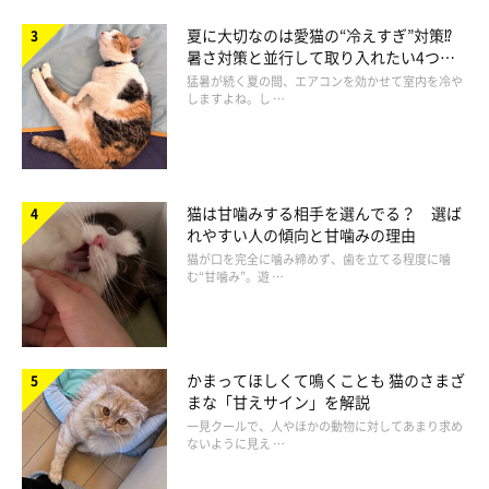
夏に大切なのは愛猫の“冷えすぎ”対策⁉
暑さ対策と並行して取り入れたい4つの
工夫
猛暑が続く夏の間、エアコンを効かせて室内を冷や
しますよね。し …
猫は甘噛みする相手を選んでる？ 選ば
れやすい人の傾向と甘噛みの理由
猫が口を完全に噛み締めず、歯を立てる程度に噛
む“甘噛み”。遊 …
歯ブラシかみかみ磨きをやってみよう
かまってほしくて鳴くことも 猫のさまざ
まな「甘えサイン」を解説
一見クールで、人やほかの動物に対してあまり求め
ないように見え …