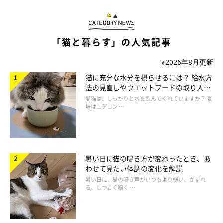
「猫と暮らす」の人気記事
※2026年8月更新
ねこのきもち投稿写真ギャラリー
猫に充分な水分を摂らせるには？ 給水方
法の見直しやウエットフードの取り入れ
先述したように、定期的に歯垢を取り除くためにも、できれば週
方を解説
愛猫は、しっかりと水を飲んでくれていますか？ 夏
場はエアコン …
に2～3回ほど、歯ブラシを使った歯磨きをすることが理想的で
す。
歯磨きに慣れるまでは猫の好きな味を利用して、とくに歯垢が付
きやすい部位（上の奥の歯）だけ行ってもいいでしょう。
暑い日に猫の鳴き方が変わったとき、あ
わせて見たい体調の変化を解説
暑い日に、猫の鳴き声がいつもより弱い、かすれ
る、しつこく鳴く …