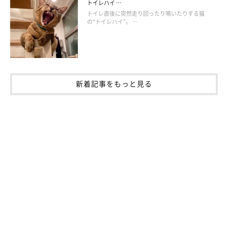
トイレハイ …
院長 日本ペットマッサージ協会理事）
トイレ直後に突然走り回ったり鳴いたりする猫
の“トイレハイ”。 …
参考／「ねこのきもち」2019年3月号『「やらなきゃ」には理由
がある 病気・ケガから愛猫を守るお手入れ』
※写真はスマホアプリ「いぬ・ねこのきもち」で投稿されたもの
です。
※記事と写真に関連性はありませんので予めご了承ください。
新着記事をもっと見る