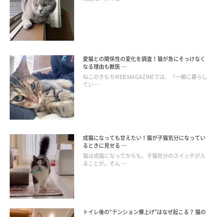
に、ペースト状のおやつを歯ブラシにつけましょう。
STEP3．歯ブラシを猫の口元に持っていき、自由に噛ませます。
猫が自分から噛み出したら成功。歯ブラシを動かして、なるべく
愛猫との関係性の変化を調査！猫が急にそっけなく
奥の歯で噛ませましょう。
なる理由も獣医 …
ねこのきもちWEB MAGAZINEでは、「一緒に暮らし
てい …
STEP4．できそうなら、上の奥の歯だけササッと磨きます。まず
親指で唇の端を引っ張り、臼歯に歯ブラシを当て、小刻みに左右
に動かして。慣れてきたら、ほかの歯も同様に磨きましょう。
成猫になっても甘えたい！猫が子猫気分になってい
猫の歯磨きと聞くとなかなかハードルが高いと感じるかもしれま
るときに見せる …
猫は成猫になってからも、子猫気分のスイッチが入
せんが、先述したように、愛猫が健康で長生きするためにも大切
ることが。そん …
なお手入れのひとつです。今回の内容も参考に、猫に苦手意識を
抱かせないよう、少しずつ慣らして挑戦していきましょう。
トイレ後の“テンション爆上げ”はなぜ起こる？ 猫の
お話を伺った先生／中桐由貴先生（アニマル・ケアサロンFLORA