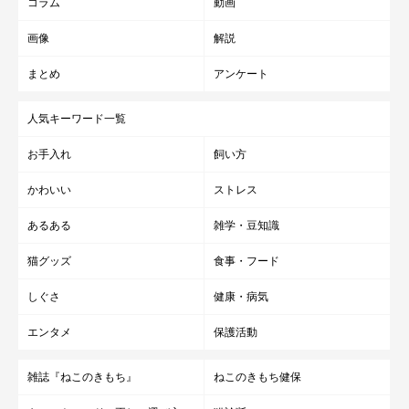
コラム
動画
画像
解説
まとめ
アンケート
人気キーワード一覧
お手入れ
飼い方
かわいい
ストレス
あるある
雑学・豆知識
猫グッズ
食事・フード
しぐさ
健康・病気
エンタメ
保護活動
雑誌『ねこのきもち』
ねこのきもち健保