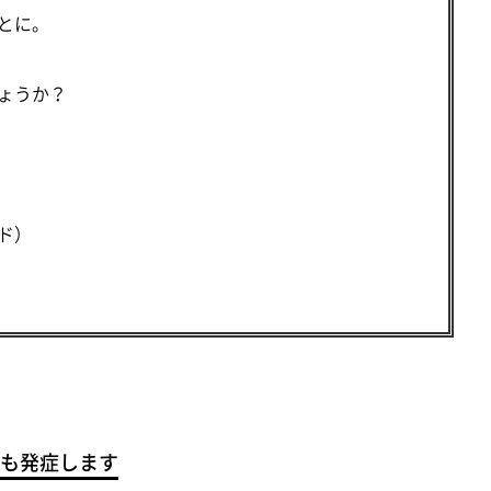
とに。
ょうか？
ド）
も発症します