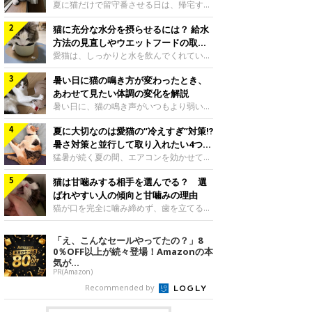
夏に猫だけで留守番させる日は、帰宅する
まで部屋が暑くなりすぎないか、水は足り
猫に充分な水分を摂らせるには？ 給水
るかと気になる飼い主さんもいるでしょ
う。家の中なら安全と思っていても、日中
方法の見直しやウエットフードの取り
は室温が急に上がることがあります。留守
入れ方を解説
愛猫は、しっかりと水を飲んでくれていま
中の暑さから猫を守るために準備したいこ
すか？ 夏場はエアコンで室内が涼しいこ
とや、帰宅後に見たいサインなどについ
暑い日に猫の鳴き方が変わったとき、
ともあり、猫があまり水を飲まないこと
て、ねこのきもち獣医師相談室の岡本りさ
も。積極的に水分を摂らせるためには、給
あわせて見たい体調の変化を解説
先生に伺いました。 留守中は室温が急に
水方法を見直したり、フードから水分を摂
暑い日に、猫の鳴き声がいつもより弱い、
上がることがあるねこのきもち投稿写真ギ
らせたりする方法があります。今回は獣医
かすれる、しつこく鳴くなど、ふだんと違
ャラリー夏の日中は、エアコンが切れると
師の重本仁先生に、猫に水分を摂らせるた
夏に大切なのは愛猫の“冷えすぎ”対策⁉
って聞こえることがあります。 そんなと
室温が急に上昇する場合があります。猫は
めにできるためできる工夫を教えていただ
き、あわせてどのような様子を確認したら
暑さ対策と並行して取り入れたい4つの
自分で涼しい場所を探すのが得意ですが、
きました。ボウルの高さを愛猫の好みにね
よいのでしょうか。暑い日に猫の鳴き方が
工夫
猛暑が続く夏の間、エアコンを効かせて室
部屋全体が暑くなれ
このきもち投稿写真ギャラリー水飲みボウ
変わるときの見方や注意したい体調の変化
内を冷やしますよね。しかし、人にとって
ルの高さは、猫が飲むときに頭が胃より下
などについて、ねこのきもち獣医師相談室
猫は甘噛みする相手を選んでる？ 選
は快適な温度でも、猫にとっては温度が低
にならないように設定すると飲みやすいで
の山口みき先生に伺いました。 鳴き方の
すぎることも。暑さ対策と並行して、冷え
ばれやすい人の傾向と甘噛みの理由
しょう。首を深く折り曲げずに済むため、
変化だけで判断せず、全身の様子も確認し
すぎ対策もしっかりと行うことが大切で
猫が口を完全に噛み締めず、歯を立てる程
関節や食道への負
てねこのきもち投稿写真ギャラリー猫の鳴
す。今回は獣医師の重本仁先生に、猫の冷
度に噛む“甘噛み”。遊びやスキンシップの
き方が変わったとき、暑さと関係している
えすぎを防ぐ4つの対策を教えていただき
ときに繰り出すことがありますが、同じ家
「え、こんなセールやってたの？」8
ように見えることがあります。 ただ、鳴
ました。（1） 冷房の効いていない部屋に
族でも噛まれる頻度に違いがあると感じる
0％OFF以上が続々登場！Amazonの本
き声だけで原因を決めるのは難しく、体調
行き来できるようにするねこのきもち投稿
ことも。ねこのきもちWEB MAGAZINEで
気が...
や環境の変化を
写真ギャラリー猫が寒いと感じたときに、
は、飼い主さんたちにアンケートを実施
PR(Amazon)
冷気から逃れる「逃げ場」を用意しておき
し、愛猫が甘噛みする相手を選んでいると
Recommended by
ましょう。冷房の効いていない部屋や廊下
感じる状況を教えてもらいました。また、
へも自由に行き来できるように、ドアは猫
ねこのきもち獣医師相談室の原駿太朗先生