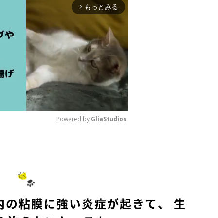
もっとみる
arrow_forward_ios
Powered by 
GliaStudios
M
u
t
e
内の粘膜に強い炎症が起きて、 生