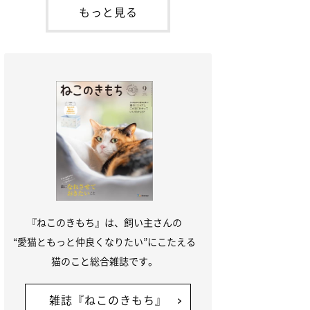
が通れる程度に
には、実際に猫は甘噛みする相手を選んで
もっと見る
いるのか、その真相をお聞きします。約6
割の飼い主さんが「甘噛みする相手を選ん
でいる」と感じていた※2026年5月実施
「ね
『ねこのきもち』は、飼い主さんの
“愛猫ともっと仲良くなりたい”にこたえる
猫のこと総合雑誌です。
雑誌『ねこのきもち』