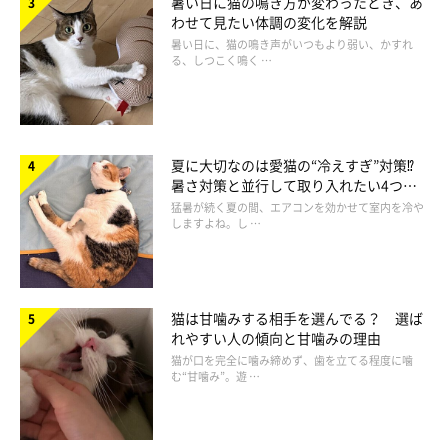
暑い日に猫の鳴き方が変わったとき、あ
わせて見たい体調の変化を解説
暑い日に、猫の鳴き声がいつもより弱い、かすれ
る、しつこく鳴く …
不安・威嚇：「大きめ」×「長め」×「低
め」
夏に大切なのは愛猫の“冷えすぎ”対策⁉
暑さ対策と並行して取り入れたい4つの
工夫
猛暑が続く夏の間、エアコンを効かせて室内を冷や
しますよね。し …
猫は甘噛みする相手を選んでる？ 選ば
れやすい人の傾向と甘噛みの理由
猫が口を完全に噛み締めず、歯を立てる程度に噛
む“甘噛み”。遊 …