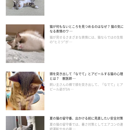
感じての叫びと考えられます。多くの猫にとって苦手な場所のひ
とつである動物病院などで、聞いたことのある飼い主さんもいる
かもしれません。
猫が何もないところを見つめるのはなぜ？ 猫の気に
なる表情のワ …
猫が見せるさまざまな表情には、猫ならではの生態
の“ヒミツ”が …
頭を突き出して「なでて」とアピールする猫の心理
とは？ 獣医師 …
飼い主さんの横で頭を突き出して、「なでて」とア
ピール姿がSN …
夏の猫の留守番、出かける前に見直したい安全対策
夏の猫の留守番では、暑さ対策としてエアコンの連
続運転や水の複 …