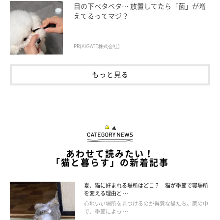
目の下ベタベタ… 放置してたら「菌」が増
えてるってマジ？
PR(AIGATE株式会社)
ねこのきもち投稿写真ギャラリー
もっと見る
同じ「大きい」「長い」鳴き声でも、多少不安がある可能性も。
飼い主さんが外出して静かになると低い声で鳴く猫がいますが、
この場合、まさに不安な気持ちを表しているといえます。
また、威嚇するときには低く唸るような鳴き方をすることがあり
あわせて読みたい！
ます。
「猫と暮らす」の新着記事
夏、猫に好まれる場所はどこ？ 猫が季節で寝場所
危機：ライオンのような大迫力
を変える理由と …
心地いい場所を見つけるのが得意な猫たち。家の中
で、季節によっ …
ライオンのように迫力のある鳴き方をする場合は、生命の危機を