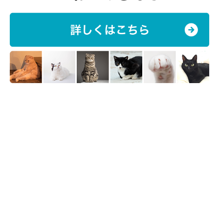
お話を伺った先生／小野寺温先生（帝京科学大学助教 動物看護
師）
参考／「ねこのきもち」2019年3月号『猫語をひも解くヒント集
鳴き声で気持ちはわかります！』
文／mio30
※写真はスマホアプリ「いぬ・ねこのきもち」で投稿されたもの
です。
※記事と写真に関連性はありませんので予めご了承ください。