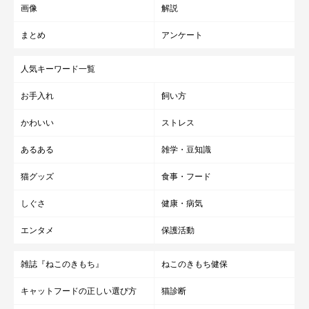
画像
解説
まとめ
アンケート
人気キーワード一覧
お手入れ
飼い方
かわいい
ストレス
あるある
雑学・豆知識
猫グッズ
食事・フード
しぐさ
健康・病気
エンタメ
保護活動
雑誌『ねこのきもち』
ねこのきもち健保
キャットフードの正しい選び方
猫診断