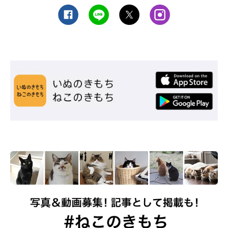
ねこのきもち投稿写真ギャラリー
猫は人の表情の変化も理解していると考えられています。ですか
ら、お返事をするならできるだけ笑顔で。笑顔になると目が細ま
るので、凝視されるのが苦手な猫は安心します。
忙しくて手が離せないときなどに言葉だけでお返事する場合は、
単語で返してみて。猫は2〜3語なら理解できるといわれ、自分の
名前や「ゴハン」など、大好きな単語ならイイコトとして覚えて
います。そのため、笑顔と好きな単語で応えるだけでも喜ばせる
ことができるでしょう。
猫は言葉を発しない動物ですが、さまざまな方法で飼い主さんに
気持ちを伝えているといわれています。その手段のひとつが「鳴
き声」。愛猫の気持ちをしっかり受け取るためにも、理解の仕方
を知っておくことが大切ですね。