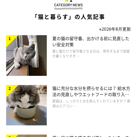
高い声で鳴くのは、子猫が母猫にするような甘え気分。「甘えた
「猫と暮らす」の人気記事
い」「かまってほしい」という気持ちが表れています。
※2026年8月更新
愛猫が高い声で鳴きながらすり寄ってきたときに、飼い主さんが
夏の猫の留守番、出かける前に見直した
来ると鳴きやむ場合はかまってほしいのでしょう。
い安全対策
夏に猫だけで留守番させる日は、帰宅するまで部屋
が暑くなりすぎ …
猫に充分な水分を摂らせるには？ 給水方
法の見直しやウエットフードの取り入れ
方を解説
愛猫は、しっかりと水を飲んでくれていますか？ 夏
場はエアコン …