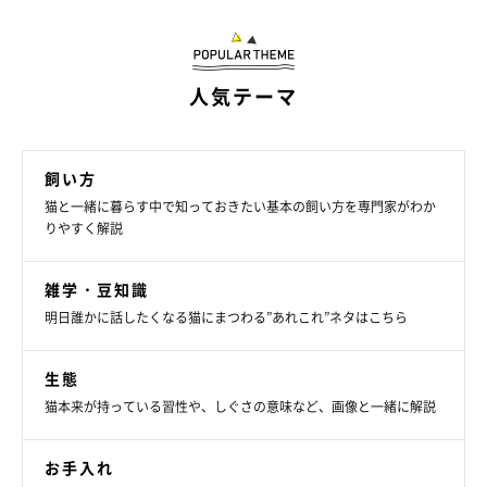
ねこのきもち投稿写真ギャラリー
人気テーマ
鳴き声に応えて気持ちが伝わり、「猫とのおしゃべり」ができた
ら嬉しいですよね。飼い主さんの気持ちが伝わりやすくなる応え
飼い方
方をマスターしましょう！
猫と一緒に暮らす中で知っておきたい基本の飼い方を専門家がわか
りやすく解説
ポイント１：やわらかい声で人と同じように返してみて
雑学・豆知識
明日誰かに話したくなる猫にまつわる”あれこれ”ネタはこちら
生態
猫本来が持っている習性や、しぐさの意味など、画像と一緒に解説
お手入れ