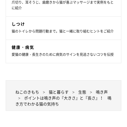
爪切り、耳そうじ、歯磨きから猫が喜ぶマッサージまで実例をもと
に紹介
しつけ
猫のトイレから問題行動まで。猫と一緒に取り組むヒントをご紹介
健康・病気
愛猫の健康・長生きのために病気のサインを見逃さないコツを伝授
ねこのきもち投稿写真ギャラリー
ねこのきもち
猫と暮らす
生態
鳴き声
声をかけるときに大事なのは、声のトーンです。飼い猫は飼い主
ポイントは鳴き声の『大きさ』と『長さ』！ 鳴
さんを母猫のように思っているため、少し高めのやわらかい声で
き方でわかる猫の気持ち
話しかけると、猫が安心し、愛情も伝わりやすいでしょう。
猫が鳴きながら寄ってきたら、その願いを叶えながら、人に対す
るときと同じように話しかけてみましょう。言葉の意味は理解で