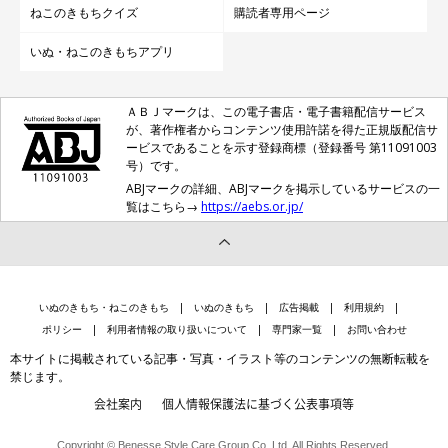
ねこのきもちクイズ
購読者専用ページ
いぬ・ねこのきもちアプリ
ＡＢＪマークは、この電子書店・電子書籍配信サービス
が、著作権者からコンテンツ使用許諾を得た正規版配信サ
ービスであることを示す登録商標（登録番号 第11091003
号）です。
ABJマークの詳細、ABJマークを掲示しているサービスの一
覧はこちら→
https://aebs.or.jp/
いぬのきもち・ねこのきもち
いぬのきもち
広告掲載
利用規約
ポリシー
利用者情報の取り扱いについて
専門家一覧
お問い合わせ
本サイトに掲載されている記事・写真・イラスト等のコンテンツの無断転載を
禁じます。
会社案内
個人情報保護法に基づく公表事項等
Copyright © Benesse Style Care Group Co.,Ltd. All Rights Reserved.