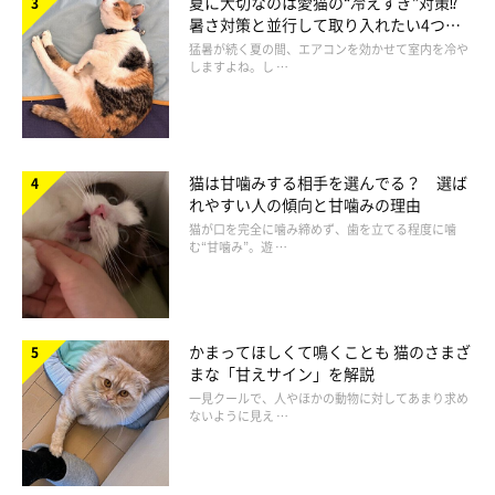
夏に大切なのは愛猫の“冷えすぎ”対策⁉
暑さ対策と並行して取り入れたい4つの
工夫
猛暑が続く夏の間、エアコンを効かせて室内を冷や
しますよね。し …
猫は甘噛みする相手を選んでる？ 選ば
れやすい人の傾向と甘噛みの理由
猫が口を完全に噛み締めず、歯を立てる程度に噛
む“甘噛み”。遊 …
かまってほしくて鳴くことも 猫のさまざ
まな「甘えサイン」を解説
一見クールで、人やほかの動物に対してあまり求め
ないように見え …
ケガをさせてしまったときの対処法