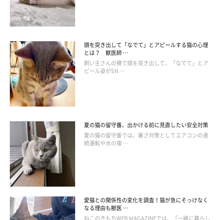
根元のピンク色の部分には神経や血管が通っているため、先の透
明な部分だけを切るようにしましょう。先端の丸く尖っている部
頭を突き出して「なでて」とアピールする猫の心理
分、2mm程度がカットの目安です。
とは？ 獣医師 …
飼い主さんの横で頭を突き出して、「なでて」とア
ピール姿がSN …
深爪して出血してしまった場合は、清潔なガーゼなどで出血した
部分を2～3分間しっかりと押さえましょう。出てくる血をふき取
るようにこすってはいけません。ぺット専用の止血剤の粉がある
場合は、使用してください。
夏の猫の留守番、出かける前に見直したい安全対策
それでも出血が止まらない場合は、出血部位を圧迫したまま動物
夏の猫の留守番では、暑さ対策としてエアコンの連
病院に連れていきましょう
。
続運転や水の複 …
猫自身や飼い主さんのケガのリスクや、シニアになったときのこ
と考えると、小さいうちから爪切りに慣れさせておく方が良さそ
うですね。
愛猫との関係性の変化を調査！猫が急にそっけなく
なる理由も獣医 …
愛猫の様子をみながら、爪切りに慣れさせておきましょう。
ねこのきもちWEB MAGAZINEでは、「一緒に暮らし