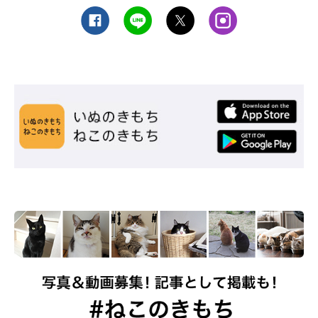
＼アフターSALE実施中！／ 爪切り 猫 ペット ペット爪
切り 犬 ギロチン ギロチンタイプ 猫爪切りグッズ ネコ
爪切り 猫の爪切り ペット用爪切り スパッと切れる 滑
りにくい 切りやすい グルーミングツール
価格：1,380円（税込、送料無料)
(2025/5/16時点)
楽天で購入