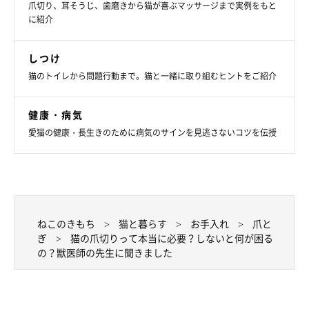
爪切り、耳そうじ、歯磨きから猫が喜ぶマッサージまで実例をもと
猫 爪切り 猫壱 猫爪切り 日本製 グッズ カット 切れ味
に紹介
抜群 ねこ 爪ケア ハサミ ペット爪切り ネコ 爪切りグッ
ズ 初心者 お手入れ 猫用 痛くない ネイルケア ネイルト
リマー 愛猫 見やすい 猫用爪切り 簡単 丈夫 ステンレス
しつけ
持ちやすい
価格：2,480円（税込、送料無料)
(2025/5/16時点)
猫のトイレから問題行動まで。猫と一緒に取り組むヒントをご紹介
楽天で購入
健康・病気
愛猫の健康・長生きのために病気のサインを見逃さないコツを伝授
ねこのきもち
猫と暮らす
お手入れ
爪と
ぎ
猫の爪切りって本当に必要？しないと何が困る
の？獣医師の先生に聞きました