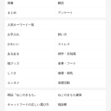
画像
解説
まとめ
アンケート
【ランキング1位入賞】ペット爪切り ペット ペット用
人気キーワード一覧
爪切り つめ切り 犬 爪切り 犬の爪切り 猫 爪切り ギロ
チンタイプ レッド 12cm ヤスリ付き 犬用 猫用 小型犬
送料無料
お手入れ
飼い方
価格：850円（税込、送料無料)
(2025/5/16時点)
かわいい
ストレス
楽天で購入
あるある
雑学・豆知識
猫グッズ
食事・フード
※当サイトでは楽天アフィリエイト・Amazonアソシエイト等の
しぐさ
健康・病気
アフィリエイトプログラムを利用しています。リンクから購入さ
エンタメ
保護活動
れた場合、運営者に報酬が支払われることがあります。記事内容
でご紹介しているリンク先は、削除される場合がありますので、
雑誌『ねこのきもち』
ねこのきもち健保
あらかじめご了承ください。
キャットフードの正しい選び方
猫診断