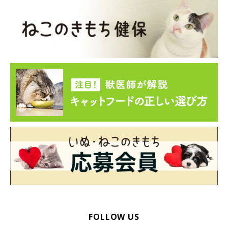
楽天1位 猫 爪切り 目隠し 補助具 マスク 爪切り補助具
キャットマスク 猫の爪切りグッズ 日本製 爪切り対策
猫用品 猫用マスク 猫マスク アイマスク フェイスマス
ク 爪きり補助具 口輪 噛みつき防止 ペット用品 子猫 猫
のアイマスク
価格：780円（税込、送料無料)
(2025/5/16時点)
楽天で購入
FOLLOW US