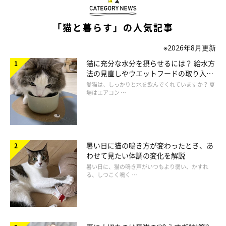
「猫と暮らす」の人気記事
※2026年8月更新
猫に充分な水分を摂らせるには？ 給水方
ねこのきもち投稿写真ギャラリー
法の見直しやウエットフードの取り入れ
方を解説
愛猫は、しっかりと水を飲んでくれていますか？ 夏
場はエアコン …
爪切りを嫌がる猫の爪切りをする場合は、猫がリラックスしてい
るときがいいでしょう。2人いる場合は、なでたりおやつで気を
そらしている間にもう1人が切るとスムーズです。タオルや洗濯
ネットに入れたると大人しく爪を切らせてくれるコもいます。
暑い日に猫の鳴き方が変わったとき、あ
また、爪切りの種類を変えてあげると切らせてくれることも。す
わせて見たい体調の変化を解説
暑い日に、猫の鳴き声がいつもより弱い、かすれ
べての爪を一気に切るのではなく、1日1本ずつなど猫に無理がな
る、しつこく鳴く …
いようにしましょう。爪を切らせてくれたときは、猫が好きなご
ほうびを与えると効果的です。
どうしても家での爪切りが難しい場合は、動物病院にお願いしま
しょう
。