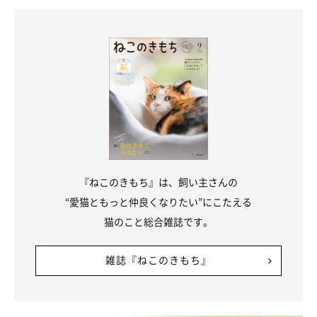
楽天1位 LEDライト付き 高輝度LEDライト led LEDライ
ト 爪切り 犬の爪切り 簡単操作 初心者 簡単 コンパクト
ステンレス製 ネイルケア 犬 猫 ねこ うさぎ 小動物 ペ
ット爪切り小動物 ライト付き ペット ペット用品 ペッ
ト用 深爪防止
価格：1,250円（税込、送料無料)
(2025/5/16時点)
楽天で購入
『ねこのきもち』は、飼い主さんの
“愛猫ともっと仲良くなりたい”にこたえる
猫のこと総合雑誌です。
雑誌『ねこのきもち』