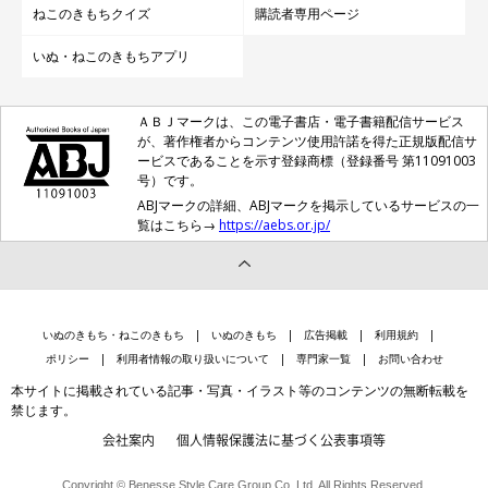
ねこのきもちクイズ
購読者専用ページ
いぬ・ねこのきもちアプリ
ＡＢＪマークは、この電子書店・電子書籍配信サービス
が、著作権者からコンテンツ使用許諾を得た正規版配信サ
ービスであることを示す登録商標（登録番号 第11091003
号）です。
ABJマークの詳細、ABJマークを掲示しているサービスの一
覧はこちら→
https://aebs.or.jp/
いぬのきもち・ねこのきもち
いぬのきもち
広告掲載
利用規約
ポリシー
利用者情報の取り扱いについて
専門家一覧
お問い合わせ
本サイトに掲載されている記事・写真・イラスト等のコンテンツの無断転載を
禁じます。
会社案内
個人情報保護法に基づく公表事項等
Copyright © Benesse Style Care Group Co.,Ltd. All Rights Reserved.