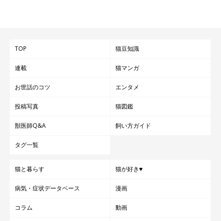
ト 猫 エプロン エプロン スリング 抱っこ用 ペット 小/
中型犬猫 抱っこキャリー 前掛け 猫寝袋 ペット寝袋 ペ
ットスリング 猫 ペットバッグ 毛粘着防止 室内用 カン
ガルー式ポケット プレゼント 冬
価格：2,380円（税込、送料無料)
(2025/5/16時点)
TOP
猫豆知識
楽天で購入
連載
猫マンガ
お世話のコツ
エンタメ
投稿写真
猫図鑑
獣医師Q&A
飼い方ガイド
タグ一覧
猫と暮らす
猫が好き♥
病気・症状データベース
漫画
コラム
動画