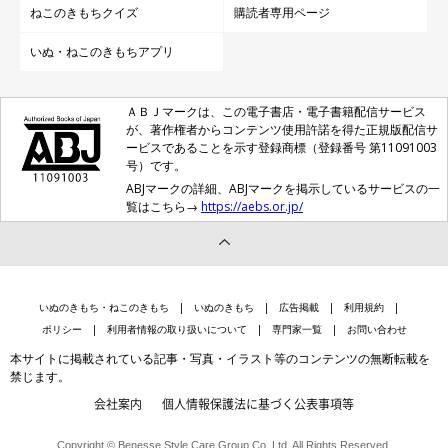
ねこのきもちクイズ
購読者専用ページ
いぬ・ねこのきもちアプリ
ＡＢＪマークは、この電子書店・電子書籍配信サービス
が、著作権者からコンテンツ使用許諾を得た正規版配信サ
ービスであることを示す登録商標（登録番号 第11091003
号）です。
ABJマークの詳細、ABJマークを掲示しているサービスの一
覧はこちら→
https://aebs.or.jp/
いぬのきもち・ねこのきもち
いぬのきもち
広告掲載
利用規約
ポリシー
利用者情報の取り扱いについて
専門家一覧
お問い合わせ
本サイトに掲載されている記事・写真・イラスト等のコンテンツの無断転載を
禁じます。
会社案内
個人情報保護法に基づく公表事項等
Copyright © Benesse Style Care Group Co.,Ltd. All Rights Reserved.