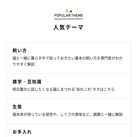
人気テーマ
猫は夜に活動する
飼い方
猫と一緒に暮らす中で知っておきたい基本の飼い方を専門家がわか
りやすく解説
猫は昼間眠って体力を温存し、夕方から夜、あるいは明け方に活
動します。これは野生時代、夜間に狩りを行っていた頃の名残で
雑学・豆知識
す。
明日誰かに話したくなる猫にまつわる”あれこれ”ネタはこちら
《猫は警戒心が強い》
生態
猫は群れを作らず、単独で生活をしてきた動物です。そのため警
猫本来が持っている習性や、しぐさの意味など、画像と一緒に解説
戒心が強く、用心深い行動を取ります。
お手入れ