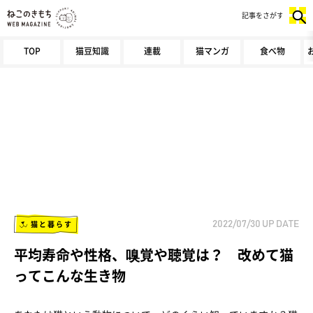
記事をさがす
TOP
猫豆知識
連載
猫マンガ
食べ物
猫と暮らす
2022/07/30
UP DATE
平均寿命や性格、嗅覚や聴覚は？ 改めて猫
ってこんな生き物