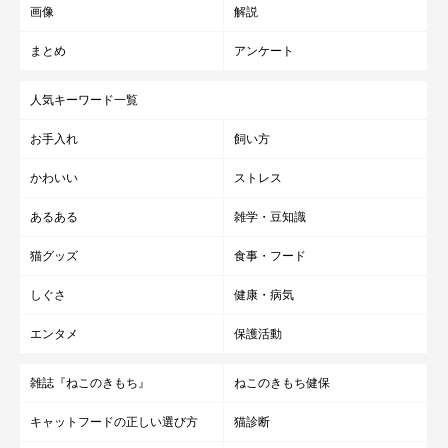
画像
解説
まとめ
アンケート
人気キーワード一覧
お手入れ
飼い方
かわいい
ストレス
あるある
雑学・豆知識
猫グッズ
食事・フード
しぐさ
健康・病気
エンタメ
保護活動
雑誌『ねこのきもち』
ねこのきもち健保
キャットフードの正しい選び方
猫診断