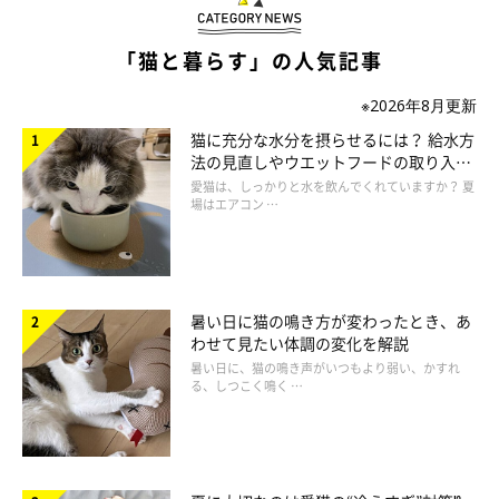
「猫と暮らす」の人気記事
※2026年8月更新
猫に充分な水分を摂らせるには？ 給水方
法の見直しやウエットフードの取り入れ
方を解説
愛猫は、しっかりと水を飲んでくれていますか？ 夏
場はエアコン …
暑い日に猫の鳴き方が変わったとき、あ
わせて見たい体調の変化を解説
暑い日に、猫の鳴き声がいつもより弱い、かすれ
る、しつこく鳴く …
ねこのきもち投稿写真ギャラリー
こちらでは、猫ならではの部位、ひげ・肉球・しっぽについてご