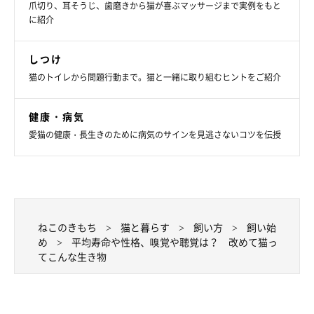
《猫はきれい好き》
爪切り、耳そうじ、歯磨きから猫が喜ぶマッサージまで実例をもと
に紹介
猫が自分の体をなめてきれいにするのは、自分のニオイを消して
敵から身を守るため。食事やトイレのあとは、体をなめている様
しつけ
子を見ることができます。
猫のトイレから問題行動まで。猫と一緒に取り組むヒントをご紹介
《猫は平均15～16才まで生きる》
健康・病気
猫の平均寿命は、室内飼育で16.25才、全体で15.33才です。シニ
愛猫の健康・長生きのために病気のサインを見逃さないコツを伝授
ア期になると動作が遅くなったり、病気にかかりやすくなったり
します。
※一般社団法人ペットフード協会調べ（平成29年全国犬猫飼育実
態調査より）
ねこのきもち
猫と暮らす
飼い方
飼い始
め
平均寿命や性格、嗅覚や聴覚は？ 改めて猫っ
人と猫では、体のつくりも習性も大きく違います。家族として一
てこんな生き物
緒に暮らすのならば、猫という動物をしっかり理解したうえで、
猫との生活に生かしていきましょう。