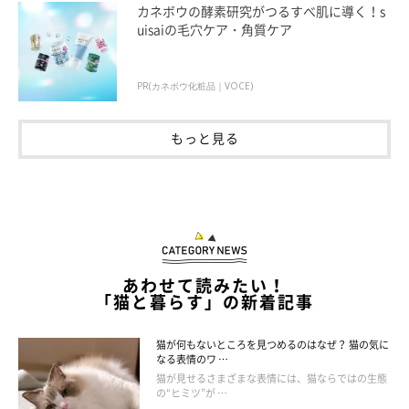
カネボウの酵素研究がつるすべ肌に導く！s
ジャンプや着地をする際、体のバランスを取る役割があるしっ
uisaiの毛穴ケア・角質ケア
ぽ。ピンと立てながら近づいてくるときは甘えたい、股の間にし
まって体を小さくしているときはおびえているなど、耳やひげと
PR(カネボウ化粧品｜VOCE)
同様、気持ちが表れる部位でもあります。
もっと見る
あわせて読みたい！
「猫と暮らす」の新着記事
猫が何もないところを見つめるのはなぜ？ 猫の気に
なる表情のワ …
猫が見せるさまざまな表情には、猫ならではの生態
の“ヒミツ”が …