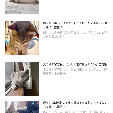
猫ならではの習性
頭を突き出して「なでて」とアピールする猫の心理
とは？ 獣医師 …
飼い主さんの横で頭を突き出して、「なでて」とア
ピール姿がSN …
夏の猫の留守番、出かける前に見直したい安全対策
夏の猫の留守番では、暑さ対策としてエアコンの連
続運転や水の複 …
愛猫との関係性の変化を調査！猫が急にそっけなく
なる理由も獣医 …
ねこのきもちWEB MAGAZINEでは、「一緒に暮らし