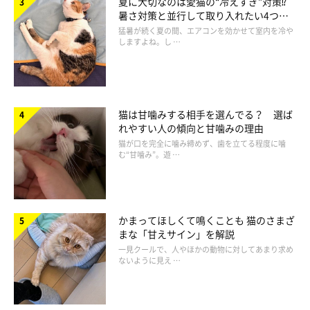
夏に大切なのは愛猫の“冷えすぎ”対策⁉
紹介します。
暑さ対策と並行して取り入れたい4つの
工夫
猛暑が続く夏の間、エアコンを効かせて室内を冷や
しますよね。し …
・ひげ
ひげは口元だけでなく、目の上・頬の横・あごの下などにもあ
り、主にセンサーの役割を果たしています。また、ひげの動きで
「リラックスしているな」「興奮しているな」など、猫の感情を
猫は甘噛みする相手を選んでる？ 選ば
読み取ることも可能です。
れやすい人の傾向と甘噛みの理由
猫が口を完全に噛み締めず、歯を立てる程度に噛
む“甘噛み”。遊 …
・肉球
ぷにぷにとしてかわいらしい肉球。実は肉球には汗腺があり、汗
をかくとしっとりするのをご存じでしたか？
かまってほしくて鳴くことも 猫のさまざ
また、その弾力を生かして音を立てずに歩いたり、着地の衝撃を
まな「甘えサイン」を解説
和らげるクッションの働きをしたりと、意外としっかりとした役
一見クールで、人やほかの動物に対してあまり求め
ないように見え …
割があるのです。
・しっぽ