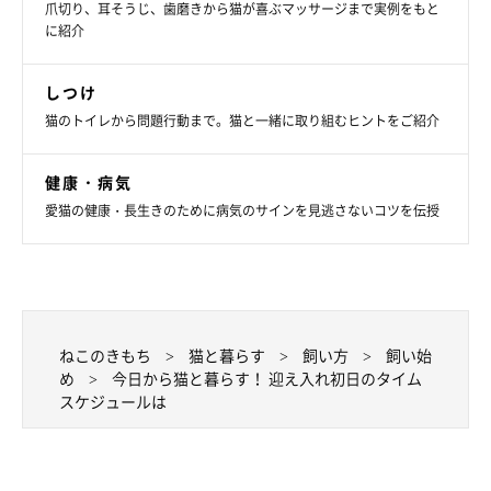
爪切り、耳そうじ、歯磨きから猫が喜ぶマッサージまで実例をもと
に紹介
しつけ
猫のトイレから問題行動まで。猫と一緒に取り組むヒントをご紹介
ねこのきもち投稿写真ギャラリー
食事は、
食べ慣れているフードを今まで使っていたものと同じよ
健康・病気
うな器に入れ、元いた場所と同じタイミングで与えましょう。
愛猫の健康・長生きのために病気のサインを見逃さないコツを伝授
初日は少量ずつ様子を見ながらあげ、問題なく食べるようなら、
体重に合った分量を与えてみてください。また、新鮮な水を常に
飲めるようにもしてあげましょう。
ねこのきもち
猫と暮らす
飼い方
飼い始
め
今日から猫と暮らす！ 迎え入れ初日のタイム
緊張でなかなか食べないときは、人肌に温めたり、柔らかくした
スケジュールは
りしてから与えてみましょう。トイレに連れて行って排泄を促す
と食べてくれることもあるので、そちらも試してみてください。