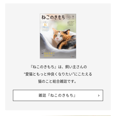
なお、半日以上食べない場合は、体調が悪いことが考えられます
ので、早めに動物病院に相談しましょう。
猫が早く新しい環境に慣れて、飼い主さんとの信頼関係も築ける
ようになるためには、しっかりとした段取りと準備をしたうえで
迎え入れることが大切です。猫を迎え入れる計画をしているかた
は、今回ご紹介した内容を参考に準備を進めてみてくださいね。
『ねこのきもち』は、飼い主さんの
関連記事:
【獣医師監修】猫の迎え入れ当日のスケジュー
“愛猫ともっと仲良くなりたい”にこたえる
ル スムーズに慣れさせるコツ
猫のこと総合雑誌です。
猫にとって環境の変化はとても怖いものです。余裕を持って迎え入
れられるように、迎え入れ当日のスケジュールやポイントを紹介し
ます。
雑誌『ねこのきもち』
（監修：ねこのきもち獣医師相談室 獣医師・白山さとこ先生）
参考／ねこのきもちWEB MAGAZINE『【獣医師監修】猫の迎え入
れ当日のスケジュール スムーズに慣れさせるコツ』