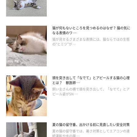
猫が何もないところを見つめるのはなぜ？ 猫の気に
なる表情のワ …
猫が見せるさまざまな表情には、猫ならではの生態
の“ヒミツ”が …
ねこのきもち投稿写真ギャラリー
初日は環境の変化に対応しきれず、ストレスを感じたり、体調を
頭を突き出して「なでて」とアピールする猫の心理
崩してしまったりすることもあり得ます。
あまりかまわず、少し
とは？ 獣医師 …
離れたところから優しく見守ってあげて
ください。
飼い主さんの横で頭を突き出して、「なでて」とア
ピール姿がSN …
落ち着いてきてケージの中を歩き回ったり、外の様子を気にした
りするようであれば、少し部屋の中を歩かせみてもかまいませ
ん。離れた場所で観察しながら10～30分ほど自由に歩かせ、猫
夏の猫の留守番、出かける前に見直したい安全対策
が慣れてきたら徐々に時間や範囲を伸ばしてみてください。な
夏の猫の留守番では、暑さ対策としてエアコンの連
続運転や水の複 …