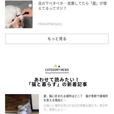
目の下ベタベタ… 放置してたら「菌」が増
えてるってマジ？
PR(AIGATE株式会社)
迎え入れ初日の猫との接し方
もっと見る
あわせて読みたい！
「猫と暮らす」の新着記事
夏、猫に好まれる場所はどこ？ 猫が季節で寝場所
を変える理由と …
心地いい場所を見つけるのが得意な猫たち。家の中
で、季節によっ …