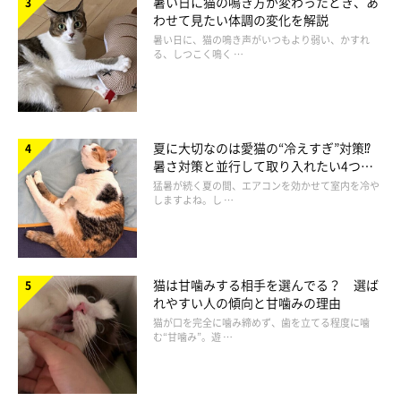
暑い日に猫の鳴き方が変わったとき、あ
設置してあげてください。だいたい1m四方のスペースに寝床、
わせて見たい体調の変化を解説
フード、水、トイレなどを入れていきます。子猫が出られない高
暑い日に、猫の鳴き声がいつもより弱い、かすれ
る、しつこく鳴く …
さの壁をつくるか、猫用の小さめのケージを用意してあげるのも
おすすめです。
また、猫はきれい好きでニオイにも敏感なので、寝床やフード類
夏に大切なのは愛猫の“冷えすぎ”対策⁉
暑さ対策と並行して取り入れたい4つの
はトイレから離れた場所に置くようにしてください。
工夫
猛暑が続く夏の間、エアコンを効かせて室内を冷や
しますよね。し …
猫は甘噛みする相手を選んでる？ 選ば
れやすい人の傾向と甘噛みの理由
猫が口を完全に噛み締めず、歯を立てる程度に噛
む“甘噛み”。遊 …