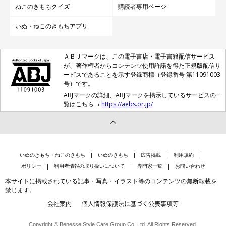
ねこのきもちクイズ
購読者専用ページ
いぬ・ねこのきもちアプリ
ＡＢＪマークは、この電子書店・電子書籍配信サービス
が、著作権者からコンテンツ使用許諾を得た正規版配信サ
ービスであることを示す登録商標（登録番号 第11091003
号）です。
ABJマークの詳細、ABJマークを掲示しているサービスの一
覧はこちら→
https://aebs.or.jp/
いぬのきもち・ねこのきもち
いぬのきもち
広告掲載
利用規約
ポリシー
利用者情報の取り扱いについて
専門家一覧
お問い合わせ
本サイトに掲載されている記事・写真・イラスト等のコンテンツの無断転載を
禁じます。
会社案内
個人情報保護法に基づく公表事項等
Copyright © Benesse Style Care Group Co.,Ltd. All Rights Reserved.