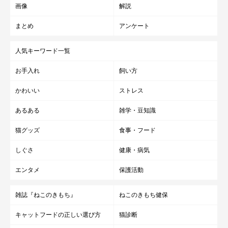
画像
解説
まとめ
アンケート
人気キーワード一覧
お手入れ
飼い方
かわいい
ストレス
あるある
雑学・豆知識
猫グッズ
食事・フード
しぐさ
健康・病気
エンタメ
保護活動
雑誌『ねこのきもち』
ねこのきもち健保
キャットフードの正しい選び方
猫診断