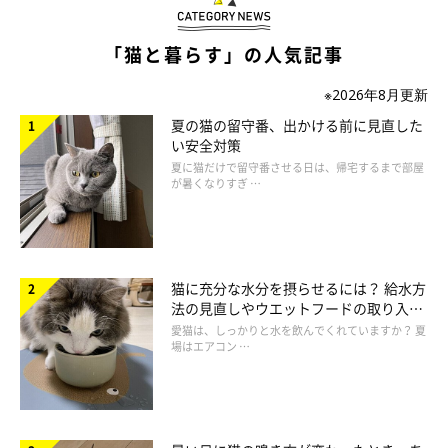
「猫と暮らす」の人気記事
※2026年8月更新
夏の猫の留守番、出かける前に見直した
い安全対策
夏に猫だけで留守番させる日は、帰宅するまで部屋
が暑くなりすぎ …
猫に充分な水分を摂らせるには？ 給水方
ねこのきもち投稿写真ギャラリー
法の見直しやウエットフードの取り入れ
方を解説
愛猫は、しっかりと水を飲んでくれていますか？ 夏
場はエアコン …
迎え入れ初日は疲れさせないよう、
落ち着けるスペースやケージ
などで過ごさせ、猫の様子をよく観察することが大切
です。
生活スペースは、静かで飼い主さんがよく見てあげられる場所に