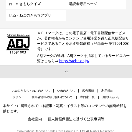
ねこのきもちクイズ
購読者専用ページ
いぬ・ねこのきもちアプリ
ＡＢＪマークは、この電子書店・電子書籍配信サービス
が、著作権者からコンテンツ使用許諾を得た正規版配信サ
ービスであることを示す登録商標（登録番号 第11091003
号）です。
ABJマークの詳細、ABJマークを掲示しているサービスの一
覧はこちら→
https://aebs.or.jp/
いぬのきもち・ねこのきもち
いぬのきもち
広告掲載
利用規約
ポリシー
利用者情報の取り扱いについて
専門家一覧
お問い合わせ
本サイトに掲載されている記事・写真・イラスト等のコンテンツの無断転載を
禁じます。
会社案内
個人情報保護法に基づく公表事項等
Copyright © Benesse Style Care Group Co.,Ltd. All Rights Reserved.