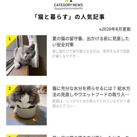
ると、猫はその人に懐きやすくなります。猫が気に入っているお
「猫と暮らす」の人気記事
もちゃなどを使って、たくさん遊んであげるといいでしょう。
※2026年8月更新
夏の猫の留守番、出かける前に見直した
い安全対策
夏に猫だけで留守番させる日は、帰宅するまで部屋
が暑くなりすぎ …
猫に充分な水分を摂らせるには？ 給水方
法の見直しやウエットフードの取り入れ
方を解説
愛猫は、しっかりと水を飲んでくれていますか？ 夏
場はエアコン …