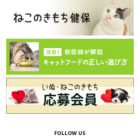
猫にいきなり触らず、まずはニオイを嗅がせよう
猫は、ニオイで情報をキャッチして安心する習性があるため、触
る前に指のニオイを嗅がせてみましょう。差し出した指でそのま
まなでると、怖がられにくいですよ。
食事や排せつをじっと見ない
猫は、食事や排せつ中の無防備な姿が見られることをとても嫌い
ます。飼い主さんは、その間できるだけ別の部屋にいてあげまし
ょう。それが難しい場合は、本や携帯電話を見るなどして、視線
を送らないよう気をつけください。
FOLLOW US