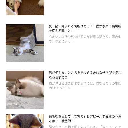
夏、猫に好まれる場所はどこ？ 猫が季節で寝場所
を変える理由と …
猫が「触られて気持ちいい場所」を触ってあ
心地いい場所を見つけるのが得意な猫たち。家の中
げられる人
で、季節によっ …
猫が何もないところを見つめるのはなぜ？ 猫の気に
なる表情のワ …
猫が見せるさまざまな表情には、猫ならではの生態
の“ヒミツ”が …
頭を突き出して「なでて」とアピールする猫の心理
とは？ 獣医師 …
飼い主さんの横で頭を突き出して、「なでて」とア