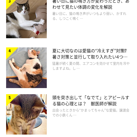
暑い日に猫の鳴き方が変わったとき、あ
猫がしたいことを自由にさせてあげる人
わせて見たい体調の変化を解説
暑い日に、猫の鳴き声がいつもより弱い、かすれ
る、しつこく鳴く …
夏に大切なのは愛猫の“冷えすぎ”対策⁉
暑さ対策と並行して取り入れたい4つの
工夫
猛暑が続く夏の間、エアコンを効かせて室内を冷や
しますよね。し …
頭を突き出して「なでて」とアピールす
る猫の心理とは？ 獣医師が解説
出会ったときから“かまってちゃん”な愛猫。譲渡会
での小鉄くん …