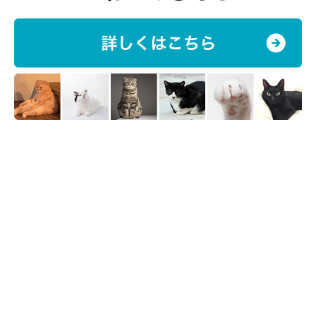
ズがおすすめです。
「猫にモテる人」は、言い換えると「猫が安心して身を預けてい
る人」です。愛猫に信頼してもらえるよう、毎日の接し方を考え
てみましょう。
お話を伺った先生／菊池亜都子先生（獣医師）
参考／「ねこのきもち」2019年11月号『できることなら私だっ
て…。どうしてあの人ばかり猫にモテるの！？』
文／東里奈
※写真はスマホアプリ「いぬ・ねこのきもち」で投稿されたもの
です。
※記事と写真に関連性はありませんので予めご了承ください。