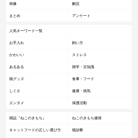
画像
解説
まとめ
アンケート
人気キーワード一覧
お手入れ
飼い方
かわいい
ストレス
あるある
雑学・豆知識
猫グッズ
食事・フード
しぐさ
健康・病気
エンタメ
保護活動
雑誌『ねこのきもち』
ねこのきもち健保
キャットフードの正しい選び方
猫診断