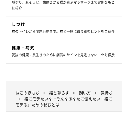
爪切り、耳そうじ、歯磨きから猫が喜ぶマッサージまで実例をもと
に紹介
しつけ
猫のトイレから問題行動まで。猫と一緒に取り組むヒントをご紹介
健康・病気
愛猫の健康・長生きのために病気のサインを見逃さないコツを伝授
ねこのきもち投稿写真ギャラリー
ねこのきもち
猫と暮らす
飼い方
気持ち
猫にモテたいな…そんなあなたに伝えたい「猫に
猫が鳴いていたら返事をしよう
モテる」ための秘訣とは
飼い主さんに対して猫が鳴くのは、子猫気分で甘えているのかも