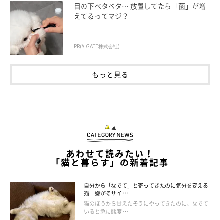
目の下ベタベタ… 放置してたら「菌」が増
えてるってマジ？
ねこのきもち投稿写真ギャラリー
自由気ままな猫は、無理やり何かをさせられることを嫌います。
PR(AIGATE株式会社)
猫に主導権を握らせ、自由に過ごさせてあげることで、信頼関係
もっと見る
が築きやすくなるようです。
あわせて読みたい！
「猫と暮らす」の新着記事
自分から「なでて」と寄ってきたのに気分を変える
猫 嫌がるサイ …
猫のほうから甘えたそうにやってきたのに、なでて
いると急に態度 …