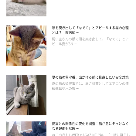
い主さんに抱っこされているときや、日向ぼっこをしているとき
に見られることが多いようです。これは、「満足しているよ」
「ご機嫌だよ！」といった、ポジティブな感情が表れているとい
頭を突き出して「なでて」とアピールする猫の心理
えるでしょう。しっぽに力が入っていないため、くねらせながら
とは？ 獣医師 …
揺らす場合もあります。
飼い主さんの横で頭を突き出して、「なでて」とア
ピール姿がSN …
猫のチャームポイントのひとつである「しっぽ」は、猫の感情を
伝える大切なツールです。しっぽの動きをよく観察して、愛猫の
気持ちを読み取るヒントにしてくださいね。
夏の猫の留守番、出かける前に見直したい安全対策
夏の猫の留守番では、暑さ対策としてエアコンの連
続運転や水の複 …
関連記事:
「しっぽ」でわかる猫の気持ち 動きや角度で
違う猫の感情は
猫のチャームポイントのひとつでもある「しっぽ」。そんなしっぽ
は、猫が感情を伝える大切な「ツール」のひとつなのだとか。今回
は、見ているだけで愛おしい猫のしっぽが、特徴的な動きを見せる
愛猫との関係性の変化を調査！猫が急にそっけなく
その理由にせまります！
なる理由も獣医 …
（監修：ねこのきもち獣医師相談室 獣医師・白山さとこ先生）
ねこのきもちWEB MAGAZINEでは、「一緒に暮らし