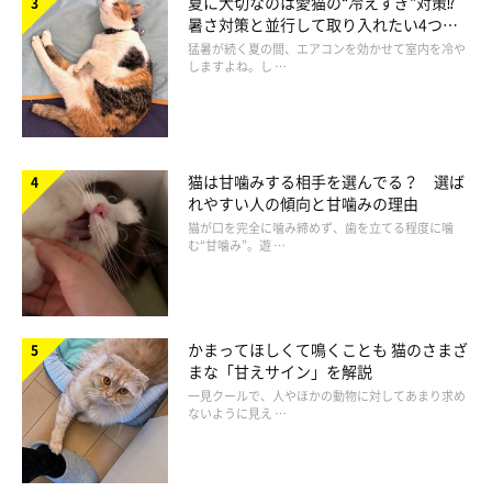
夏に大切なのは愛猫の“冷えすぎ”対策⁉
暑さ対策と並行して取り入れたい4つの
工夫
猛暑が続く夏の間、エアコンを効かせて室内を冷や
しますよね。し …
猫は甘噛みする相手を選んでる？ 選ば
れやすい人の傾向と甘噛みの理由
猫が口を完全に噛み締めず、歯を立てる程度に噛
む“甘噛み”。遊 …
かまってほしくて鳴くことも 猫のさまざ
ゆっくり「ユラユラ」
まな「甘えサイン」を解説
一見クールで、人やほかの動物に対してあまり求め
ないように見え …