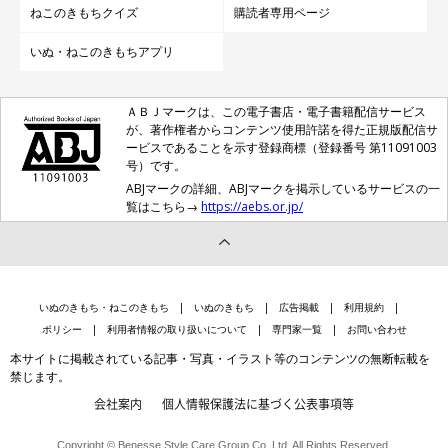
ねこのきもちクイズ
購読者専用ページ
いぬ・ねこのきもちアプリ
ＡＢＪマークは、この電子書店・電子書籍配信サービス
が、著作権者からコンテンツ使用許諾を得た正規版配信サ
ービスであることを示す登録商標（登録番号 第11091003
号）です。
ABJマークの詳細、ABJマークを掲示しているサービスの一
覧はこちら→
https://aebs.or.jp/
いぬのきもち・ねこのきもち
いぬのきもち
広告掲載
利用規約
ポリシー
利用者情報の取り扱いについて
専門家一覧
お問い合わせ
本サイトに掲載されている記事・写真・イラスト等のコンテンツの無断転載を
禁じます。
会社案内
個人情報保護法に基づく公表事項等
Copyright © Benesse Style Care Group Co.,Ltd. All Rights Reserved.