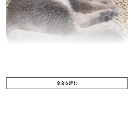
ねこのきもち投稿写真ギャラリー
全文を読む
猫がしっぽの先だけを「パタパタ」と振るしぐさは、
気になりな
がらも、行こうかどうしようか迷っている
気持ちを表し、“周囲
に気になるものがある”などのシチュエーションで見られること
が多いようです。
また、名前を呼ばれたときに、
返事代わり
として、しっぽの先を
パタパタと振る場合もあります。