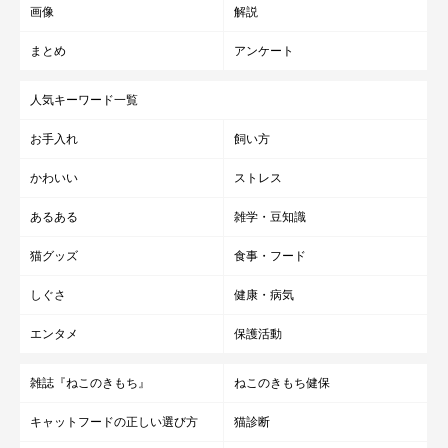
画像
解説
まとめ
アンケート
人気キーワード一覧
お手入れ
飼い方
かわいい
ストレス
あるある
雑学・豆知識
猫グッズ
食事・フード
しぐさ
健康・病気
エンタメ
保護活動
雑誌『ねこのきもち』
ねこのきもち健保
キャットフードの正しい選び方
猫診断