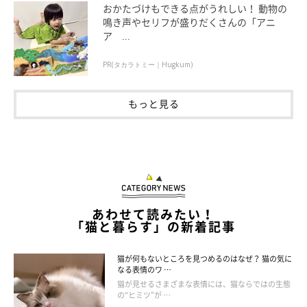
おかたづけもできる点がうれしい！ 動物の
鳴き声やセリフが盛りだくさんの「アニ
ア ...
PR(タカラトミー｜Hugkum)
もっと見る
あわせて読みたい！
「猫と暮らす」の新着記事
ねこのきもち投稿写真ギャラリー
猫が何もないところを見つめるのはなぜ？ 猫の気に
なる表情のワ …
猫がリラックスしているときは、
穏やかな気持ち
を表現するかの
猫が見せるさまざまな表情には、猫ならではの生態
の“ヒミツ”が …
ように、しっぽをゆったりと左右に「ユラユラ」揺らします。飼