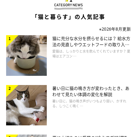
猫がしっぽを半分くらい曲げ、上下に「ブンブン」と振って床に
「猫と暮らす」の人気記事
叩き付けるしぐさをすることがあります。これは、
思いどおりに
ならない苛立ちを解消するため
と考えられており、猫が不満やイ
※2026年8月更新
ライラを感じているサインのひとつです。
猫に充分な水分を摂らせるには？ 給水方
また、ゴハンのときに「早く～！」と飼い主さんに
アピール
する
法の見直しやウエットフードの取り入れ
ときや、獲物のようなものが近くにあるときには「捕まえた
方を解説
愛猫は、しっかりと水を飲んでくれていますか？ 夏
場はエアコン …
い！」という
緊張感
の表れとして、しっぽをブンブン振る場合も
あるようです。
・猫の気持ちが強いほど、しっぽの振り方も強くなる！？
暑い日に猫の鳴き方が変わったとき、あ
猫は苛立ちがつのると、しっぽを叩き付けて音を立て、相手に気
わせて見たい体調の変化を解説
暑い日に、猫の鳴き声がいつもより弱い、かすれ
付かせようとしているという説もあります。また、苛立つほど、
る、しつこく鳴く …
叩き付けるテンポも速くなるといわれています。