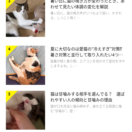
暑い日に猫の鳴き方が変わったとき、あ
わせて見たい体調の変化を解説
暑い日に、猫の鳴き声がいつもより弱い、かすれ
る、しつこく鳴く …
夏に大切なのは愛猫の“冷えすぎ”対策⁉
暑さ対策と並行して取り入れたい4つの
工夫
猛暑が続く夏の間、エアコンを効かせて室内を冷や
しますよね。し …
猫は甘噛みする相手を選んでる？ 選ば
れやすい人の傾向と甘噛みの理由
水を飲むのが苦手な猫たちのかわいい様子を
猫が口を完全に噛み締めず、歯を立てる程度に噛
ご紹介！
む“甘噛み”。遊 …