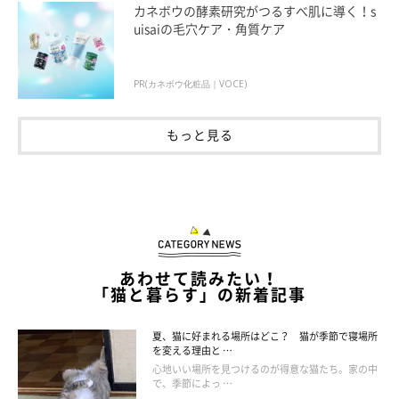
カネボウの酵素研究がつるすべ肌に導く！s
uisaiの毛穴ケア・角質ケア
PR(カネボウ化粧品｜VOCE)
もっと見る
あわせて読みたい！
「猫と暮らす」の新着記事
夏、猫に好まれる場所はどこ？ 猫が季節で寝場所
を変える理由と …
ねこのきもち投稿写真ギャラリー
心地いい場所を見つけるのが得意な猫たち。家の中
で、季節によっ …