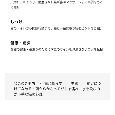
爪切り、耳そうじ、歯磨きから猫が喜ぶマッサージまで実例をもと
に紹介
しつけ
猫のトイレから問題行動まで。猫と一緒に取り組むヒントをご紹介
健康・病気
愛猫の健康・長生きのために病気のサインを見逃さないコツを伝授
ねこのきもち
猫と暮らす
生態
前足につ
けてなめる・頭からかぶってびしょ濡れ 水を飲むの
が下手な猫の心理
ねこのきもち投稿写真ギャラリー
最後にご紹介するのは、ミケの陽（はる）ちゃんです。