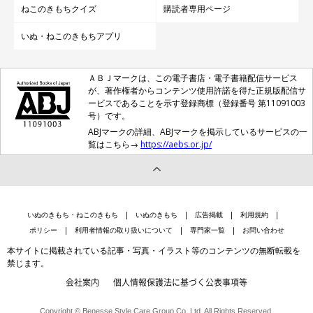
ねこのきもちクイズ
購読者専用ページ
いぬ・ねこのきもちアプリ
ＡＢＪマークは、この電子書店・電子書籍配信サービス
が、著作権者からコンテンツ使用許諾を得た正規版配信サ
ービスであることを示す登録商標（登録番号 第11091003
号）です。
ABJマークの詳細、ABJマークを掲示しているサービスの一
覧はこちら→
https://aebs.or.jp/
いぬのきもち・ねこのきもち
いぬのきもち
広告掲載
利用規約
ポリシー
利用者情報の取り扱いについて
専門家一覧
お問い合わせ
本サイトに掲載されている記事・写真・イラスト等のコンテンツの無断転載を
禁じます。
会社案内
個人情報保護法に基づく公表事項等
Copyright © Benesse Style Care Group Co.,Ltd. All Rights Reserved.