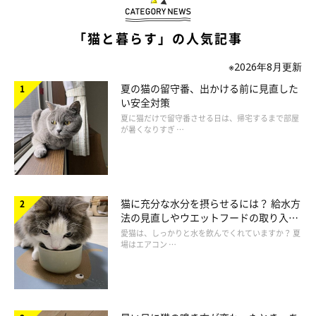
「猫と暮らす」の人気記事
※2026年8月更新
夏の猫の留守番、出かける前に見直した
ねこのきもち投稿写真ギャラリー
い安全対策
夏に猫だけで留守番させる日は、帰宅するまで部屋
が暑くなりすぎ …
――水の中に足や手が入っているときや、水を浴びてしまってい
るときは助けてあげたほうがいいのでしょうか？
岡本先生：
猫に充分な水分を摂らせるには？ 給水方
「健康などに害がでることではないので、そのまま見守っていて
法の見直しやウエットフードの取り入れ
方を解説
愛猫は、しっかりと水を飲んでくれていますか？ 夏
問題ないでしょう」
場はエアコン …
――ありがとうございました。