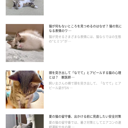
ここからは、「ねこのきもちアプリ」に投稿された、猫たちが水
を飲むかわいい姿をご紹介しましょう。
最初にご紹介するのは、黒のくろすけくんです。
猫が何もないところを見つめるのはなぜ？ 猫の気に
なる表情のワ …
豪快に頭から水をかぶっていますが、そんなことはお構いなし
猫が見せるさまざまな表情には、猫ならではの生態
の“ヒミツ”が …
に、下に流れる水を飲んでいる姿は愛しさを感じてしまいます
ね。
濡れずに飲めるかな……？
頭を突き出して「なでて」とアピールする猫の心理
とは？ 獣医師 …
飼い主さんの横で頭を突き出して、「なでて」とア
ピール姿がSN …
夏の猫の留守番、出かける前に見直したい安全対策
夏の猫の留守番では、暑さ対策としてエアコンの連
続運転や水の複 …