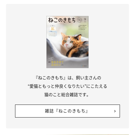
写真でみてもわかるくらいびしょびしょですが、お構いなしに水
を飲んでいます。
そんな陽ちゃんですが、画像のコメントによると、今では濡れず
に水を飲めるようになったそうです！
いろいろなことを学習していくのですね！
猫は水があまり得意ではないと耳にするので、濡れながら水を飲
んでいると心配になることもありますが、先生からの回答をみる
と、安心して見守ることができますね。
『ねこのきもち』は、飼い主さんの
少しへたくそな水を飲む姿にこれからも癒されちゃいましょう。
“愛猫ともっと仲良くなりたい”にこたえる
猫のこと総合雑誌です。
（監修：ねこのきもち獣医師相談室 獣医師・岡本りさ先生）
雑誌『ねこのきもち』
取材・文／山村晴美
※写真はスマホアプリ「いぬ・ねこのきもち」で投稿されたもの
です。