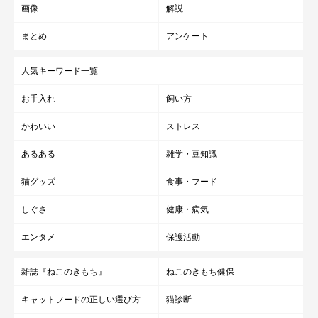
画像
解説
まとめ
アンケート
人気キーワード一覧
お手入れ
飼い方
かわいい
ストレス
あるある
雑学・豆知識
猫グッズ
食事・フード
しぐさ
健康・病気
エンタメ
保護活動
雑誌『ねこのきもち』
ねこのきもち健保
キャットフードの正しい選び方
猫診断