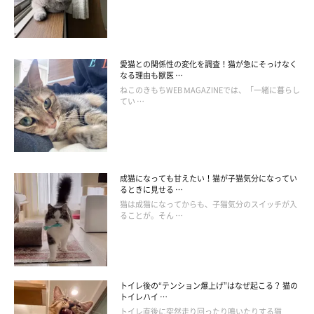
スヤスヤ眠る赤ちゃんのそばで優しい目をむけているのは、茶々
丸くん。一番小さい赤ちゃんを見守るのが、茶々丸くんの仕事に
なりました。
愛猫との関係性の変化を調査！猫が急にそっけなく
なる理由も獣医 …
家猫が人の赤ちゃんを見守るような行動をとるのは、単なる偶然
ねこのきもちWEB MAGAZINEでは、「一緒に暮らし
てい …
ではありません。幼い存在を前に母性が目覚め、守ろうとしてい
るのでしょう。赤ちゃんの護衛が1匹増えたと思うと家族も心強
いですね。
成猫になっても甘えたい！猫が子猫気分になってい
お話を伺った先生／小野寺温先生（帝京科学大学講師 動物看護
るときに見せる …
猫は成猫になってからも、子猫気分のスイッチが入
師）
ることが。そん …
参考／「ねこのきもち」2022年8月号『喜怒哀楽に嫉妬や感謝…
専門家が判定します 猫にある？ ない？ この気持ち』
文／小崎華
※写真はスマホアプリ「いぬ・ねこのきもち」で投稿されたもの
トイレ後の“テンション爆上げ”はなぜ起こる？ 猫の
トイレハイ …
です。
トイレ直後に突然走り回ったり鳴いたりする猫