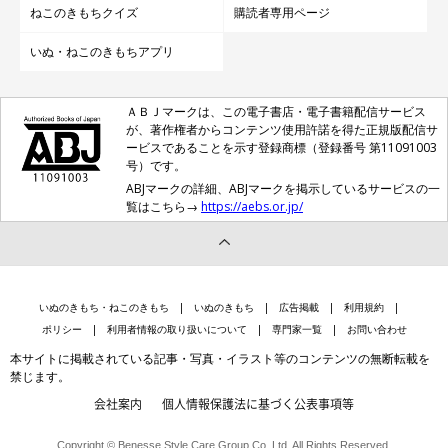
ねこのきもちクイズ
購読者専用ページ
いぬ・ねこのきもちアプリ
ＡＢＪマークは、この電子書店・電子書籍配信サービス
が、著作権者からコンテンツ使用許諾を得た正規版配信サ
ービスであることを示す登録商標（登録番号 第11091003
号）です。
ABJマークの詳細、ABJマークを掲示しているサービスの一
覧はこちら→
https://aebs.or.jp/
いぬのきもち・ねこのきもち
いぬのきもち
広告掲載
利用規約
ポリシー
利用者情報の取り扱いについて
専門家一覧
お問い合わせ
本サイトに掲載されている記事・写真・イラスト等のコンテンツの無断転載を
禁じます。
会社案内
個人情報保護法に基づく公表事項等
Copyright © Benesse Style Care Group Co.,Ltd. All Rights Reserved.