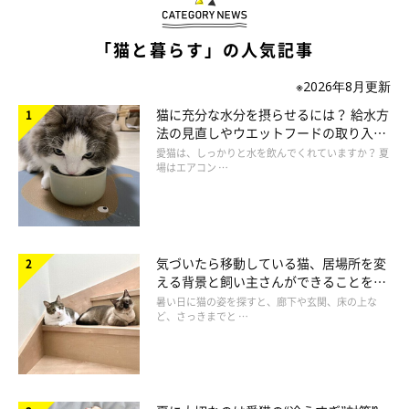
「猫と暮らす」の人気記事
ねこのきもち投稿写真ギャラリー
※2026年8月更新
猫に充分な水分を摂らせるには？ 給水方
猫は自分中心に行動する動物といっても、なかには例外もありま
法の見直しやウエットフードの取り入れ
す。子育て中の母猫は、子猫のために行動します。子供のために
方を解説
愛猫は、しっかりと水を飲んでくれていますか？ 夏
場はエアコン …
獲物を取り、近づいてきた猫に威嚇するのです。
Renardちゃんの家にも赤ちゃんが来ました。新しい家族が増え
て、不思議そうに眺めています。
気づいたら移動している猫、居場所を変
える背景と飼い主さんができることを獣
医師が解説
暑い日に猫の姿を探すと、廊下や玄関、床の上な
ど、さっきまでと …