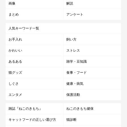
画像
解説
まとめ
アンケート
人気キーワード一覧
お手入れ
飼い方
かわいい
ストレス
あるある
雑学・豆知識
猫グッズ
食事・フード
しぐさ
健康・病気
エンタメ
保護活動
雑誌『ねこのきもち』
ねこのきもち健保
キャットフードの正しい選び方
猫診断