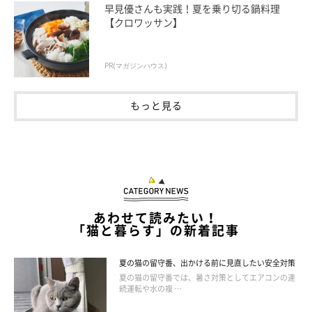
早見優さんも実践！夏を乗り切る鍋料理
【クロワッサン】
PR(マガジンハウス)
もっと見る
ねこのきもち投稿写真ギャラリー
あわせて読みたい！
もうひとつの例外として、猫は幼い存在に対して、母猫の気持ち
「猫と暮らす」の新着記事
になって行動することがあるようです。母猫じゃない猫が人の赤
ちゃんを守ろうとするような行動を見せるのは、そうした背景も
夏の猫の留守番、出かける前に見直したい安全対策
夏の猫の留守番では、暑さ対策としてエアコンの連
考えられるでしょう。
続運転や水の複 …