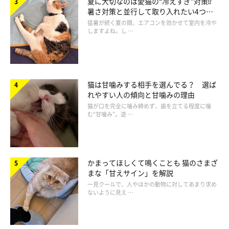
夏に大切なのは愛猫の“冷えすぎ”対策⁉
暑さ対策と並行して取り入れたい4つの
工夫
猛暑が続く夏の間、エアコンを効かせて室内を冷や
しますよね。し …
猫は甘噛みする相手を選んでる？ 選ば
れやすい人の傾向と甘噛みの理由
猫が口を完全に噛み締めず、歯を立てる程度に噛
む“甘噛み”。遊 …
人の赤ちゃんに母性が湧くこともある
かまってほしくて鳴くことも 猫のさまざ
まな「甘えサイン」を解説
一見クールで、人やほかの動物に対してあまり求め
ないように見え …