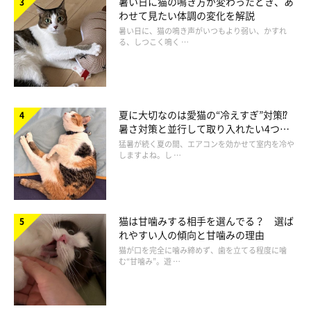
暑い日に猫の鳴き方が変わったとき、あ
わせて見たい体調の変化を解説
ねこのきもち投稿写真ギャラリー
暑い日に、猫の鳴き声がいつもより弱い、かすれ
る、しつこく鳴く …
すももくんも仰向けでお休み中。ゴローンと転がってかわいいで
すね。
それにしても、なぜ猫はこんなにも無防備な姿で寝られるのでし
夏に大切なのは愛猫の“冷えすぎ”対策⁉
ょうか？
暑さ対策と並行して取り入れたい4つの
工夫
猛暑が続く夏の間、エアコンを効かせて室内を冷や
しますよね。し …
猫は甘噛みする相手を選んでる？ 選ば
れやすい人の傾向と甘噛みの理由
猫が口を完全に噛み締めず、歯を立てる程度に噛
む“甘噛み”。遊 …