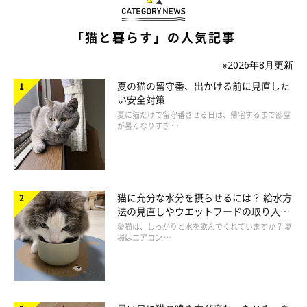
気付くと転がっているものなんです
「猫と暮らす」の人気記事
※2026年8月更新
夏の猫の留守番、出かける前に見直した
い安全対策
夏に猫だけで留守番させる日は、帰宅するまで部屋
が暑くなりすぎ …
猫に充分な水分を摂らせるには？ 給水方
法の見直しやウエットフードの取り入れ
方を解説
愛猫は、しっかりと水を飲んでくれていますか？ 夏
場はエアコン …