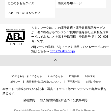
ねこのきもちクイズ
購読者専用ページ
いぬ・ねこのきもちアプリ
ＡＢＪマークは、この電子書店・電子書籍配信サービス
が、著作権者からコンテンツ使用許諾を得た正規版配信サ
ービスであることを示す登録商標（登録番号 第11091003
号）です。
ABJマークの詳細、ABJマークを掲示しているサービスの一
覧はこちら→
https://aebs.or.jp/
いぬのきもち・ねこのきもち
いぬのきもち
広告掲載
利用規約
ポリシー
利用者情報の取り扱いについて
専門家一覧
お問い合わせ
本サイトに掲載されている記事・写真・イラスト等のコンテンツの無断転載を
禁じます。
会社案内
個人情報保護法に基づく公表事項等
Copyright © Benesse Style Care Group Co.,Ltd. All Rights Reserved.