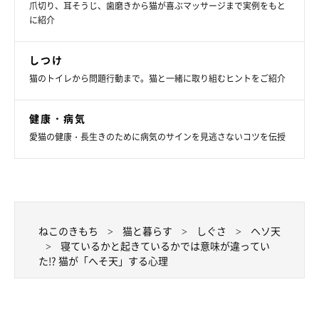
爪切り、耳そうじ、歯磨きから猫が喜ぶマッサージまで実例をもと
猫がこのしぐさをしていたら、飼い主さんにかまってほしいので
に紹介
しょう。飼い主さんに対して母親に抱くような思いを感じなが
ら、自分の存在をアピールしています。
しつけ
猫のトイレから問題行動まで。猫と一緒に取り組むヒントをご紹介
ただかわいいだけじゃなく、猫が安心して暮らせている証拠にも
健康・病気
なるへそ天のしぐさ。もし、愛猫がへそ天で転がっていたら、愛
愛猫の健康・長生きのために病気のサインを見逃さないコツを伝授
猫によい環境を提供できているのでしょう。
お話を伺った先生／今泉忠明先生（哺乳動物学者 「ねこの博物
館」館長 日本動物科学研究所所長）
参考／「ねこのきもち」2019年4月号『どうしてするの？ どんな
ねこのきもち
猫と暮らす
しぐさ
ヘソ天
気持ち？ We Love ニャンポーズ』
寝ているかと起きているかでは意味が違ってい
た!? 猫が「へそ天」する心理
文／小崎華
※写真はスマホアプリ「いぬ・ねこのきもち」で投稿されたもの
です。