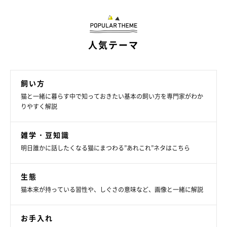
人気テーマ
飼い方
猫と一緒に暮らす中で知っておきたい基本の飼い方を専門家がわか
りやすく解説
雑学・豆知識
明日誰かに話したくなる猫にまつわる”あれこれ”ネタはこちら
ねこのきもち投稿写真ギャラリー
生態
猫本来が持っている習性や、しぐさの意味など、画像と一緒に解説
起きている猫がお腹を見せることもありますが、このしぐさは、
本来子猫が母猫に見せていたもの。甘えたいときや、かまってほ
お手入れ
しい気分のときに見せるしぐさなのです。