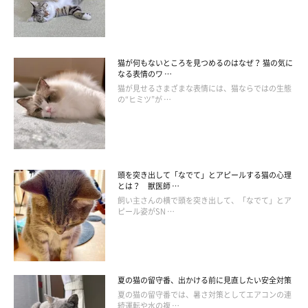
猫が何もないところを見つめるのはなぜ？ 猫の気に
なる表情のワ …
猫が見せるさまざまな表情には、猫ならではの生態
の“ヒミツ”が …
ねこのきもち投稿写真ギャラリー
お腹は動物にとって急所。野生の世界でこの姿勢になって眠るの
は、天敵がいないライオンだけといわれています。
頭を突き出して「なでて」とアピールする猫の心理
家猫がこのポーズで寝られるのは、敵がいないと感じているか
とは？ 獣医師 …
飼い主さんの横で頭を突き出して、「なでて」とア
ら。安心しきっているからこそ、無防備な姿になって眠れるので
ピール姿がSN …
す。
夏の猫の留守番、出かける前に見直したい安全対策
夏の猫の留守番では、暑さ対策としてエアコンの連
続運転や水の複 …