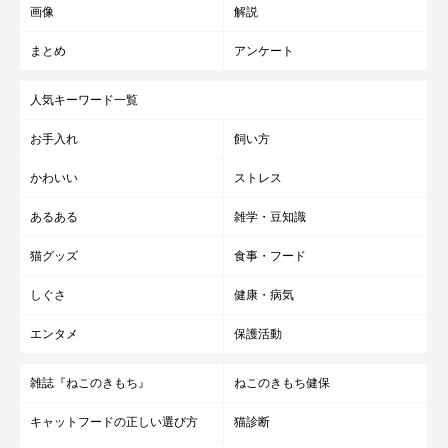
画像
解説
まとめ
アンケート
人気キーワード一覧
お手入れ
飼い方
かわいい
ストレス
あるある
雑学・豆知識
猫グッズ
食事・フード
しぐさ
健康・病気
エンタメ
保護活動
雑誌『ねこのきもち』
ねこのきもち健保
キャットフードの正しい選び方
猫診断