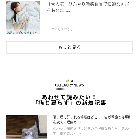
【大人気】ひんやり冷感寝具で快適な睡眠
をあなたに。
PR(アイリスプラザ)
家猫は安全だから無防備に寝られる
もっと見る
あわせて読みたい！
「猫と暮らす」の新着記事
夏、猫に好まれる場所はどこ？ 猫が季節で寝場所
を変える理由と …
心地いい場所を見つけるのが得意な猫たち。家の中
で、季節によっ …