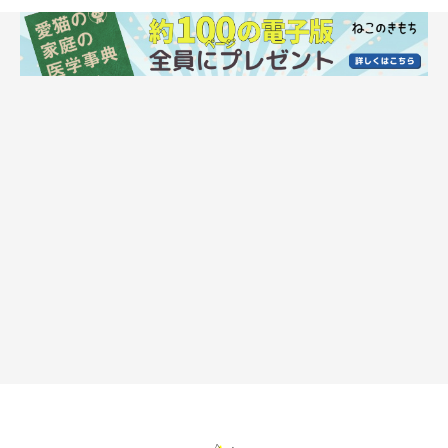
のたうちまわる
仰向けに寝転び、のたうちまわるように、くねくねと体をねじっ
て転げまわります。一度発情すると、こうしたしぐさが1週間程
度続きます。
お尻を叩いてとせがんでくる
腰を上げて足踏みをするようなしぐさは、飼い主さんに対して
「しっぽの付け根を叩いて刺激して！」というおねだりのしぐ
さ。メスのしっぽの付け根は性的快感を得られる部位なので、発
情の季節には多くみられることも。