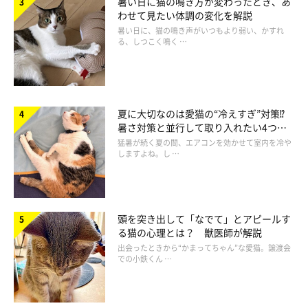
暑い日に猫の鳴き方が変わったとき、あ
わせて見たい体調の変化を解説
暑い日に、猫の鳴き声がいつもより弱い、かすれ
る、しつこく鳴く …
夏に大切なのは愛猫の“冷えすぎ”対策⁉
暑さ対策と並行して取り入れたい4つの
工夫
猛暑が続く夏の間、エアコンを効かせて室内を冷や
しますよね。し …
頭を突き出して「なでて」とアピールす
Andrew_Deer/gettyimages
る猫の心理とは？ 獣医師が解説
出会ったときから“かまってちゃん”な愛猫。譲渡会
での小鉄くん …
オスの猫にもついついしてしまうしぐさがあります。