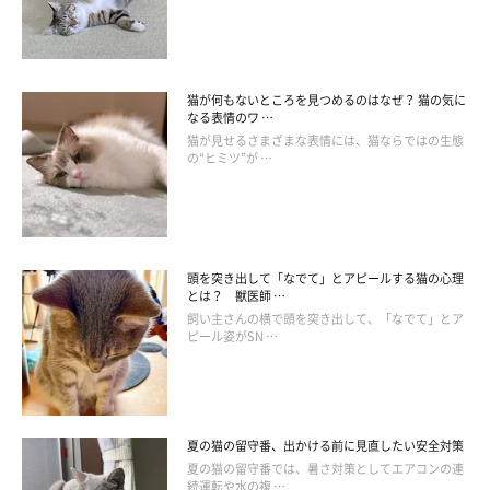
猫が何もないところを見つめるのはなぜ？ 猫の気に
陰部を舐める
なる表情のワ …
猫が見せるさまざまな表情には、猫ならではの生態
の“ヒミツ”が …
メスの発情行動に反応したオスは、頻繁に陰部を気にして舐める
ようになります。
なお、オスは発情したメスがいたらすぐに応じられるよう、最初
の反応から1カ月ほどはその衝動が続きます。
頭を突き出して「なでて」とアピールする猫の心理
とは？ 獣医師 …
飼い主さんの横で頭を突き出して、「なでて」とア
このほか、飼い猫でも、室内でマーキングしたり、外の猫を見て
ピール姿がSN …
唸ったりといったしぐさも見られるようになります。
飼い主さんに甘えるようなしぐさをするなど、かわいい一面も見
夏の猫の留守番、出かける前に見直したい安全対策
られる「恋の季節」ですが、飼い猫にとってはストレスがたまり
夏の猫の留守番では、暑さ対策としてエアコンの連
続運転や水の複 …