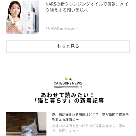
馬のりになる
NARSの新クレンジングオイルで毎朝、メイ
ク映えする潤い美肌へ
馬のりは、まさに交尾の姿勢。去勢手術をした飼い猫のオスでも
交尾欲求が高まることがあるため、相手の性別に関係なく同居猫
PR(NARS on 美的.com)
や人の足などにまたがることがあります。
猫によっては、季節を問わずこのしぐさが見られることも。
もっと見る
あわせて読みたい！
「猫と暮らす」の新着記事
夏、猫に好まれる場所はどこ？ 猫が季節で寝場所
を変える理由と …
心地いい場所を見つけるのが得意な猫たち。家の中
で、季節によっ …