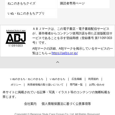
ねこのきもちクイズ
購読者専用ページ
いぬ・ねこのきもちアプリ
ＡＢＪマークは、この電子書店・電子書籍配信サービス
が、著作権者からコンテンツ使用許諾を得た正規版配信サ
ービスであることを示す登録商標（登録番号 第11091003
号）です。
ABJマークの詳細、ABJマークを掲示しているサービスの一
覧はこちら→
https://aebs.or.jp/
いぬのきもち・ねこのきもち
いぬのきもち
広告掲載
利用規約
ポリシー
利用者情報の取り扱いについて
専門家一覧
お問い合わせ
本サイトに掲載されている記事・写真・イラスト等のコンテンツの無断転載を
禁じます。
会社案内
個人情報保護法に基づく公表事項等
Copyright © Benesse Style Care Group Co.,Ltd. All Rights Reserved.