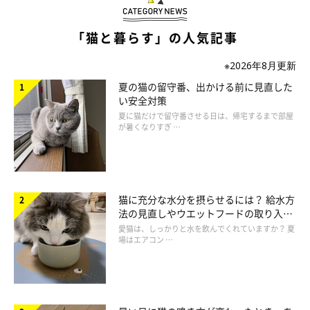
「猫と暮らす」の人気記事
※2026年8月更新
夏の猫の留守番、出かける前に見直した
い安全対策
夏に猫だけで留守番させる日は、帰宅するまで部屋
が暑くなりすぎ …
猫に充分な水分を摂らせるには？ 給水方
法の見直しやウエットフードの取り入れ
方を解説
愛猫は、しっかりと水を飲んでくれていますか？ 夏
場はエアコン …
オスに見られる「恋」のしぐさ