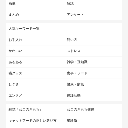
画像
解説
まとめ
アンケート
人気キーワード一覧
お手入れ
飼い方
かわいい
ストレス
あるある
雑学・豆知識
猫グッズ
食事・フード
しぐさ
健康・病気
エンタメ
保護活動
雑誌『ねこのきもち』
ねこのきもち健保
キャットフードの正しい選び方
猫診断