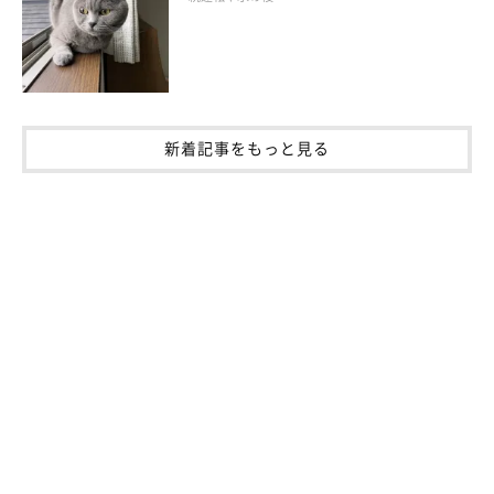
やすい季節。毎日少しでも遊んだり、爪とぎ環境を充実させたり
と、ストレス発散の場を設けてあげるようにしましょう。
参考／「ねこのきもち」2018年4月号『春は猫もソワソワ、ワク
ワク。猫の恋劇場』（監修：哺乳類学者 「ねこの博物館」館長
新着記事をもっと見る
日本動物科学研究所所長 今泉忠明先生、東京大学附属動物医療
センター行動診療科 獣医師 菊池亜都子先生）
文／小泉美筆
※写真はスマホアプリ「いぬ・ねこのきもち」で投稿されたもの
です。
※記事と写真に関連性はありませんので予めご了承ください。