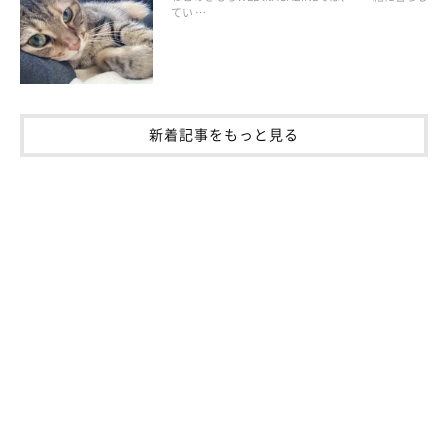
てい …
友好のシグナルとして猫は認識できるかも
新着記事をもっと見る
鳴くしぐさだけで声が出ていない猫の「サイレントニャー」は謎
が多く、人に聞こえない周波数で発声を行っている可能性もあり
ます。
猫は口角が上がった表情を友好のシグナルとして認識できるた
め、人が猫に対してする場合は、微笑むことを心がけるといいか
もしれません。
言葉で会話することはできなくても、しぐさや表情で猫と意思を
かよわせることはできます。愛猫の反応を確かめながら、飼い主
さんと愛猫ならではのコミュニケーションを築き、より強い信頼