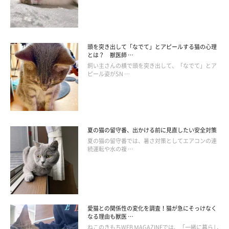
ねこのきもち投稿写真ギャラリー
頭を突き出して「なでて」とアピールする猫の心理
とは？ 獣医師 …
「愛猫と目が合ったら、私のほうから『サイレントニャー』をし
飼い主さんの横で頭を突き出して、「なでて」とア
ています」
ピール姿がSN …
（東京都 Y・Tさん）
夏の猫の留守番、出かける前に見直したい安全対策
夏の猫の留守番では、暑さ対策としてエアコンの連
続運転や水の複 …
愛猫との関係性の変化を調査！猫が急にそっけなく
なる理由も獣医 …
ねこのきもちWEB MAGAZINEでは、「一緒に暮らし