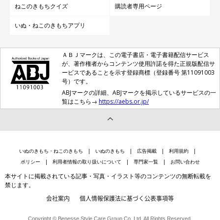
ねこのきもちクイズ
購読者専用ページ
いぬ・ねこのきもちアプリ
ＡＢＪマークは、この電子書店・電子書籍配信サービス
が、著作権者からコンテンツ使用許諾を得た正規版配信サ
ービスであることを示す登録商標（登録番号 第11091003
号）です。
ABJマークの詳細、ABJマークを掲示しているサービスの一
覧はこちら→
https://aebs.or.jp/
いぬのきもち・ねこのきもち
いぬのきもち
広告掲載
利用規約
ポリシー
利用者情報の取り扱いについて
専門家一覧
お問い合わせ
本サイトに掲載されている記事・写真・イラスト等のコンテンツの無断転載を
禁じます。
会社案内
個人情報保護法に基づく公表事項等
Copyright © Benesse Style Care Group Co.,Ltd. All Rights Reserved.