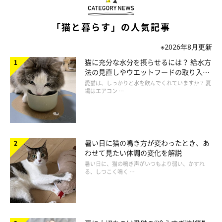
「猫と暮らす」の人気記事
ねこのきもち投稿写真ギャラリー
※2026年8月更新
「私が壁や扉の陰から顔をひょっこり出しては引っ込めます。出
猫に充分な水分を摂らせるには？ 給水方
すときこっそりと高さを変えて、『どこから顔が出るかな？』と
法の見直しやウエットフードの取り入れ
愛猫とゲームをしています」
方を解説
愛猫は、しっかりと水を飲んでくれていますか？ 夏
場はエアコン …
（愛媛県 R・Fさん）
猫は「待ち伏せ」の状況を楽しんでいる
暑い日に猫の鳴き方が変わったとき、あ
わせて見たい体調の変化を解説
猫は飼い主さんの顔や声と、ほかの人を識別することができま
暑い日に、猫の鳴き声がいつもより弱い、かすれ
る、しつこく鳴く …
す。そのため、好きな飼い主さんが見え隠れするのを楽しんでい
るのかも。
また、野生時代の猫は、待ち伏せ型の捕食者のため、獲物や対象
が見え隠れするのを楽しむ傾向にあります。おもちゃで遊ぶとき