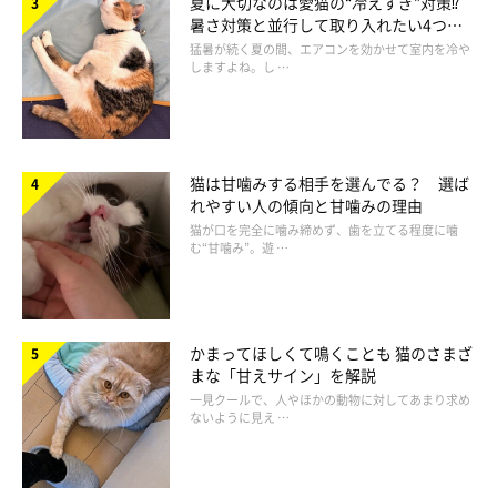
夏に大切なのは愛猫の“冷えすぎ”対策⁉
も、獲物が完全に見えている状態よりも、どこかに隠れた状態で
暑さ対策と並行して取り入れたい4つの
飛びかかる猫が多数。獲物が隠れた状態は、獲物側からも猫が見
工夫
猛暑が続く夏の間、エアコンを効かせて室内を冷や
しますよね。し …
えない状態になるので、狩りの成功率が上がるのでしょう。
猫は甘噛みする相手を選んでる？ 選ば
れやすい人の傾向と甘噛みの理由
猫が口を完全に噛み締めず、歯を立てる程度に噛
む“甘噛み”。遊 …
かまってほしくて鳴くことも 猫のさまざ
まな「甘えサイン」を解説
一見クールで、人やほかの動物に対してあまり求め
ないように見え …