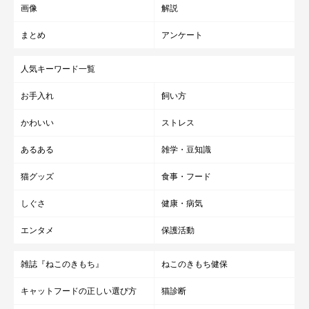
画像
解説
まとめ
アンケート
人気キーワード一覧
お手入れ
飼い方
かわいい
ストレス
あるある
雑学・豆知識
猫グッズ
食事・フード
しぐさ
健康・病気
エンタメ
保護活動
雑誌『ねこのきもち』
ねこのきもち健保
キャットフードの正しい選び方
猫診断