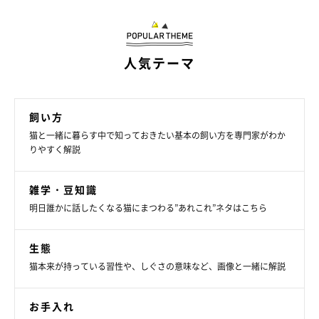
関係を作っていってくださいね。
お話を伺った先生／高木佐保先生（日本学術振興会特別研究員
人気テーマ
（RPD） 麻布大学特別研究員）
参考／「ねこのきもち」2023年4月号『“ネコ心理学”の専門家が
飼い方
解説！ 顔と手で愛猫と会話しよう♪』
猫と一緒に暮らす中で知っておきたい基本の飼い方を専門家がわか
文／田山郁
りやすく解説
※写真はスマホアプリ「いぬ・ねこのきもち」で投稿されたもの
です。
雑学・豆知識
※記事と写真に関連性はありませんので予めご了承ください。
明日誰かに話したくなる猫にまつわる”あれこれ”ネタはこちら
生態
猫本来が持っている習性や、しぐさの意味など、画像と一緒に解説
お手入れ