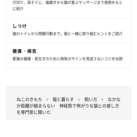
飼い主さんに怒られたとき、猫は落ち込むというより、飼い主さ
爪切り、耳そうじ、歯磨きから猫が喜ぶマッサージまで実例をもと
んを怖がります。愛猫が繊細なタイプなら、イタズラをしてから
に紹介
怒るのではなく、する前に大きな音で気をそらしたり、はなから
しつけ
イタズラができないような環境をつくったりしましょう。
猫のトイレから問題行動まで。猫と一緒に取り組むヒントをご紹介
健康・病気
愛猫の健康・長生きのために病気のサインを見逃さないコツを伝授
ねこのきもち
猫と暮らす
飼い方
なかな
か距離が縮まらない 神経質で怖がりな猫との接し方
を専門家に聞いた