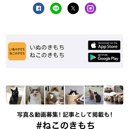
た気遣いが大切です。時間はかかるかもしれませんが、少しずつ
距離を縮められるとよいですね。
お話を伺った先生／加隈良枝先生（帝京科学大学生命環境学部ア
ニマルサイエンス学科准教授）
参考／「ねこのきもち」2019年12月号『「どうやって決まる
の？」からタイプ別のお悩みまで 猫の性格を解き明かす25のQ＆
A』
文／柏田ゆき
※写真はスマホアプリ「いぬ・ねこのきもち」で投稿されたもの
です。
※記事と写真に関連性はありませんので予めご了承ください。