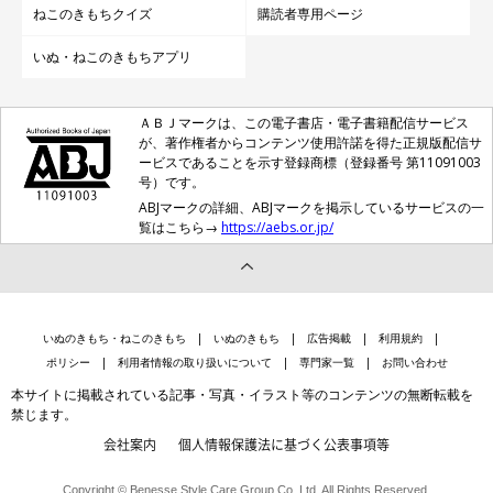
ねこのきもちクイズ
購読者専用ページ
いぬ・ねこのきもちアプリ
ＡＢＪマークは、この電子書店・電子書籍配信サービス
が、著作権者からコンテンツ使用許諾を得た正規版配信サ
ービスであることを示す登録商標（登録番号 第11091003
号）です。
ABJマークの詳細、ABJマークを掲示しているサービスの一
覧はこちら→
https://aebs.or.jp/
いぬのきもち・ねこのきもち
いぬのきもち
広告掲載
利用規約
ポリシー
利用者情報の取り扱いについて
専門家一覧
お問い合わせ
本サイトに掲載されている記事・写真・イラスト等のコンテンツの無断転載を
禁じます。
会社案内
個人情報保護法に基づく公表事項等
Copyright © Benesse Style Care Group Co.,Ltd. All Rights Reserved.