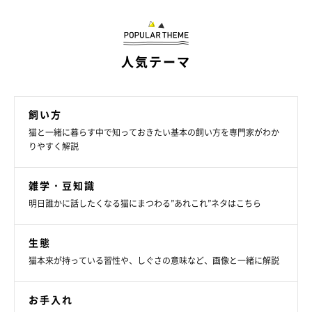
人気テーマ
飼い方
猫と一緒に暮らす中で知っておきたい基本の飼い方を専門家がわか
りやすく解説
ねこのきもち投稿写真ギャラリー
雑学・豆知識
明日誰かに話したくなる猫にまつわる”あれこれ”ネタはこちら
Q.
愛猫は繊細で、イタズラを注意しただけで落ち込みます。どう接
生態
するのがベストでしょうか？
猫本来が持っている習性や、しぐさの意味など、画像と一緒に解説
A.
お手入れ