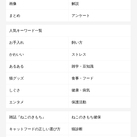
画像
解説
まとめ
アンケート
人気キーワード一覧
お手入れ
飼い方
かわいい
ストレス
あるある
雑学・豆知識
猫グッズ
食事・フード
しぐさ
健康・病気
エンタメ
保護活動
雑誌『ねこのきもち』
ねこのきもち健保
キャットフードの正しい選び方
猫診断