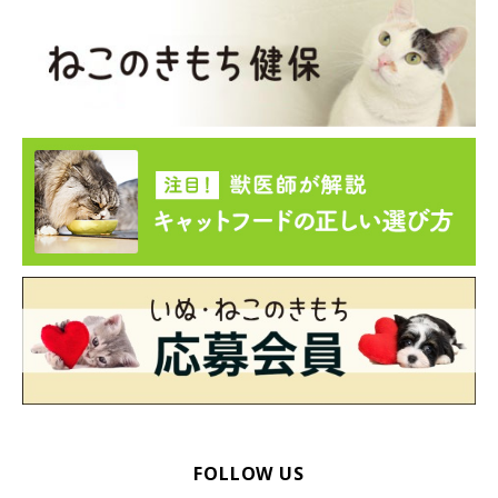
ねこのきもち投稿写真ギャラリー
Q.
家のそばを車が通るだけで唸るほど臆病な愛猫。来客にももちろ
ん近づきません。ずっとこのままでしょうか……？
A.
臆病な性格をすぐに直すのは難しいもの。苦手なものを極力遠ざ
けるほか、少しずつ時間をかけて慣れてもらうしかないでしょ
う。車の音を聞かせないようにするのは難しいかと思うので、ま
ずは家の中の道路から一番遠いところに、隠れられる場所をつく
ってみてください。
FOLLOW US
神経質なタイプのコには、環境づくりや飼い主さんのちょっとし