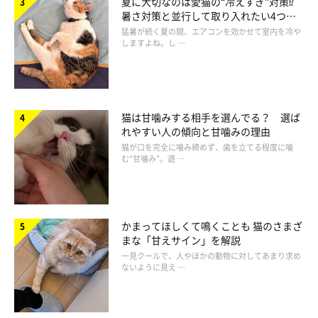
夏に大切なのは愛猫の“冷えすぎ”対策⁉
暑さ対策と並行して取り入れたい4つの
工夫
猛暑が続く夏の間、エアコンを効かせて室内を冷や
しますよね。し …
猫は甘噛みする相手を選んでる？ 選ば
れやすい人の傾向と甘噛みの理由
猫が口を完全に噛み締めず、歯を立てる程度に噛
む“甘噛み”。遊 …
かまってほしくて鳴くことも 猫のさまざ
まな「甘えサイン」を解説
一見クールで、人やほかの動物に対してあまり求め
ないように見え …
神経質な猫との付き合い方