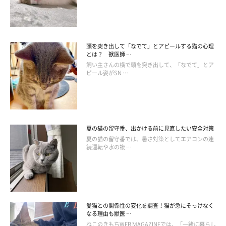
Q.
愛猫は、慣れないことを嫌がる神経質な性格です。抱っこも苦手
なのですが、もう諦めるべきでしょうか？
頭を突き出して「なでて」とアピールする猫の心理
とは？ 獣医師 …
A.
飼い主さんの横で頭を突き出して、「なでて」とア
ピール姿がSN …
猫は拘束を嫌うので、とくに神経質なタイプは抱っこが苦手なま
まかもしれません。無理に抱っこをしようとするとストレスにな
り、飼い主さんとの関係も壊れてしまうおそれがあります。まず
はちょっとだけ背中に触るといったことから時間をかけて練習し
夏の猫の留守番、出かける前に見直したい安全対策
ましょう。
夏の猫の留守番では、暑さ対策としてエアコンの連
続運転や水の複 …
愛猫との関係性の変化を調査！猫が急にそっけなく
なる理由も獣医 …
ねこのきもちWEB MAGAZINEでは、「一緒に暮らし