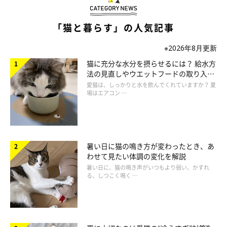
「猫と暮らす」の人気記事
※2026年8月更新
ねこのきもち投稿写真ギャラリー
猫に充分な水分を摂らせるには？ 給水方
法の見直しやウエットフードの取り入れ
Q.
方を解説
愛猫は、しっかりと水を飲んでくれていますか？ 夏
場はエアコン …
とても怖がりな愛猫。目新しいものには興味を示さないし、遊び
もしません。ふだん熟睡している様子もなく心配しているのです
が、このままでよいのでしょうか？
暑い日に猫の鳴き方が変わったとき、あ
A.
わせて見たい体調の変化を解説
暑い日に、猫の鳴き声がいつもより弱い、かすれ
飼い猫の中には野性味がなく、怖がりというよりおっとりしてい
る、しつこく鳴く …
る猫もいます。怖がりなら無理をさせず、徐々に慣らすことが大
切です。猫ベッドを誰も来ない高いところに置いて安心できるよ
うにするなど、より快適な環境づくりを目指しましょう。