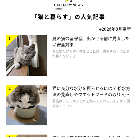
・猫の唾液や糞尿、皮脂腺などに存在する
・毛づくろいによって、猫の体中に付着している
「猫と暮らす」の人気記事
※2026年8月更新
夏の猫の留守番、出かける前に見直した
い安全対策
夏に猫だけで留守番させる日は、帰宅するまで部屋
が暑くなりすぎ …
猫に充分な水分を摂らせるには？ 給水方
法の見直しやウエットフードの取り入れ
方を解説
愛猫は、しっかりと水を飲んでくれていますか？ 夏
場はエアコン …