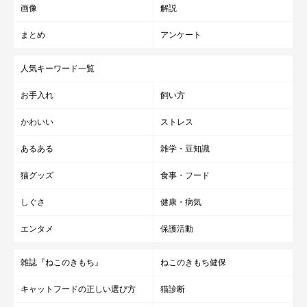
画像
解説
まとめ
アンケート
人気キーワード一覧
お手入れ
飼い方
かわいい
ストレス
あるある
雑学・豆知識
猫グッズ
食事・フード
しぐさ
健康・病気
エンタメ
保護活動
雑誌『ねこのきもち』
ねこのきもち健保
キャットフードの正しい選び方
猫診断