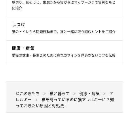
爪切り、耳そうじ、歯磨きから猫が喜ぶマッサージまで実例をもと
に紹介
しつけ
猫のトイレから問題行動まで。猫と一緒に取り組むヒントをご紹介
健康・病気
愛猫の健康・長生きのために病気のサインを見逃さないコツを伝授
ねこのきもち
猫と暮らす
健康・病気
ア
レルギー
猫を飼っているのに猫アレルギーに？知
っておきたい原因と対処法！
空気清浄機などで飛散するアレルゲンを減らす
猫アレルギーに対応した空気清浄機なども販売されています。空