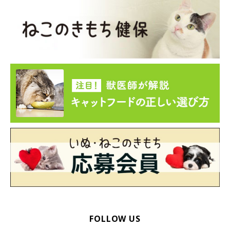
愛猫のお手入れをする
こまめなブラッシングや、月1～2回のシャンプーなどのお手入れ
でも、アレルゲンを減らすことが可能です。シャンプーが苦手な
猫の場合は、濡れたタオルや市販のシャンプータオルで体を拭く
だけでも、毛に付いたアレルゲンを拭き取ることができます。お
手入れの際は、マスクをするなどの対策も必要です。
筆者も複数の猫と暮らしています。以前から多少の猫アレルギー
FOLLOW US
がありましたが、頭数が増えるごとにアレルギー症状が重くなり