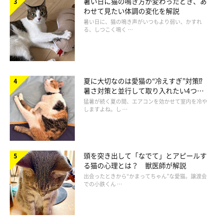
暑い日に猫の鳴き方が変わったとき、あ
猫アレルギーの診断方法や治療法は？
わせて見たい体調の変化を解説
暑い日に、猫の鳴き声がいつもより弱い、かすれ
る、しつこく鳴く …
夏に大切なのは愛猫の“冷えすぎ”対策⁉
暑さ対策と並行して取り入れたい4つの
工夫
猛暑が続く夏の間、エアコンを効かせて室内を冷や
しますよね。し …
頭を突き出して「なでて」とアピールす
る猫の心理とは？ 獣医師が解説
まいにちのいぬ・ねこのきもちアプリ
出会ったときから“かまってちゃん”な愛猫。譲渡会
での小鉄くん …
診断方法