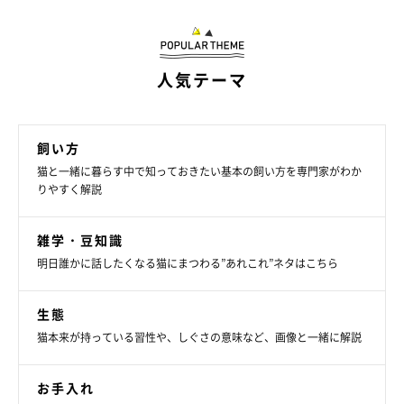
人気テーマ
飼い方
猫と一緒に暮らす中で知っておきたい基本の飼い方を専門家がわか
りやすく解説
まいにちのいぬ・ねこのきもちアプリ
雑学・豆知識
明日誰かに話したくなる猫にまつわる”あれこれ”ネタはこちら
出やすい症状への薬を常備する
生態
自身の出やすい症状の治療薬を切らさないようにすることが大切
猫本来が持っている習性や、しぐさの意味など、画像と一緒に解説
です。特にぜんそくの症状がある場合は吸入薬を常備し、症状が
出た際にすぐに対処できるようにしましょう。
お手入れ