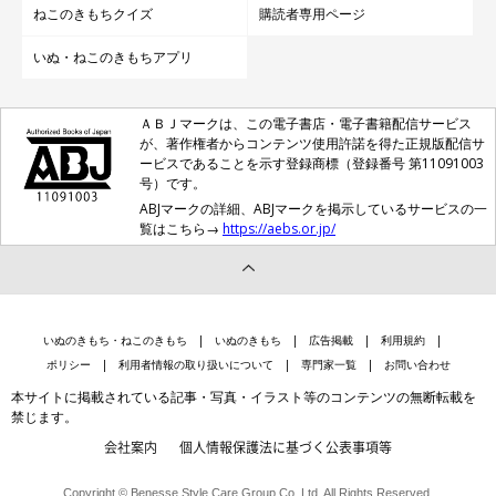
ねこのきもちクイズ
購読者専用ページ
いぬ・ねこのきもちアプリ
ＡＢＪマークは、この電子書店・電子書籍配信サービス
が、著作権者からコンテンツ使用許諾を得た正規版配信サ
ービスであることを示す登録商標（登録番号 第11091003
号）です。
ABJマークの詳細、ABJマークを掲示しているサービスの一
覧はこちら→
https://aebs.or.jp/
いぬのきもち・ねこのきもち
いぬのきもち
広告掲載
利用規約
ポリシー
利用者情報の取り扱いについて
専門家一覧
お問い合わせ
本サイトに掲載されている記事・写真・イラスト等のコンテンツの無断転載を
禁じます。
会社案内
個人情報保護法に基づく公表事項等
Copyright © Benesse Style Care Group Co.,Ltd. All Rights Reserved.