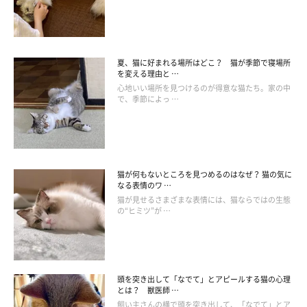
治療法
夏、猫に好まれる場所はどこ？ 猫が季節で寝場所
を変える理由と …
現在、猫アレルギーの予防薬や完治させる薬はありません。その
心地いい場所を見つけるのが得意な猫たち。家の中
で、季節によっ …
ため、主に対症療法によって治療します。クシャミやかゆみ症状
には「抗ヒスタミン剤」、ぜんそく症状には「抗ぜんそく剤」な
どを使って症状をやわらげます。
猫が何もないところを見つめるのはなぜ？ 猫の気に
また、低濃度のアレルゲンを注射で少しずつ体に入れ、免疫をつ
なる表情のワ …
くる「皮下免疫療法」や、舌の裏に低濃度のアレルゲンを含んだ
猫が見せるさまざまな表情には、猫ならではの生態
の“ヒミツ”が …
脱脂綿を数分間入れる「舌下減感作療法（ぜっかげんかんさりょ
うほう）」といった体質改善法もあります。
頭を突き出して「なでて」とアピールする猫の心理
とは？ 獣医師 …
飼い主さんの横で頭を突き出して、「なでて」とア