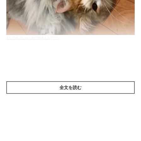
まいにちのいぬ・ねこのきもちアプリ
猫アレルギーの主な原因物質は、「Feld1（フェルディ）」とい
うタンパク質です。このFeld1は、猫の唾液や皮脂腺などに含ま
れていて、乾燥すると空気中を浮遊します。これを人が吸い込ん
だり触れたりした際に、体の免疫系が有害物質だと認識し、体か
全文を読む
ら排除しようとしてアレルギー反応が起こります。