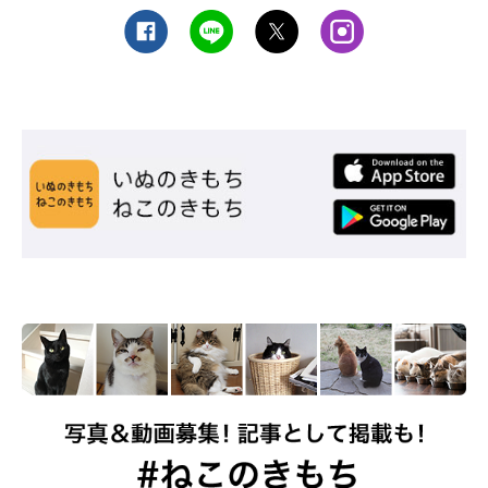
ました。頭数が増えることによって、アレルゲン物質も増えるか
らです。そこで性能の良い空気清浄機などを使い、こまめにフィ
ルターを掃除したり、抗アレルギー薬を常用したりすることで、
今では問題なく生活を送っています。
もし
猫アレルギー
でお悩みでしたら、これらの方法を試してみて
はいかがでしょうか？工夫や対処をすることで、かけがえのない
愛猫との暮らしが快適になるかもしれません♪
参考／「ねこのきもち」WEB MAGAZINE『猫アレルギーで猫を飼
う場合』
文／Un
※写真はスマホアプリ「まいにちのいぬ・ねこのきもち」で投稿
されたものです。
※記事と写真に関連性はありませんので予めご了承ください。