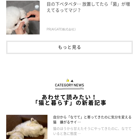
目の下ベタベタ… 放置してたら「菌」が増
「RAST」という血液検査で診断するのが一般的です。これは小
えてるってマジ？
量の血液を採取し、アレルゲンへの反応を見る検査です。複数の
アレルギーと同時に検査でき、呼吸器科やアレルギー科、または
PR(AIGATE株式会社)
内科、耳鼻科、皮膚科などで受けることができます。
もっと見る
あわせて読みたい！
「猫と暮らす」の新着記事
自分から「なでて」と寄ってきたのに気分を変える
猫 嫌がるサイ …
猫のほうから甘えたそうにやってきたのに、なでて
いると急に態度 …