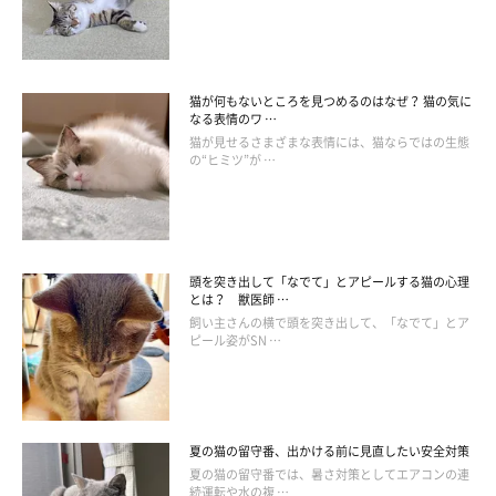
猫が何もないところを見つめるのはなぜ？ 猫の気に
なる表情のワ …
猫が見せるさまざまな表情には、猫ならではの生態
の“ヒミツ”が …
ねこのきもち投稿写真ギャラリー
頭を突き出して「なでて」とアピールする猫の心理
しかし場合によっては、シャンプーした方がいいケースがあるの
とは？ 獣医師 …
も事実
です。
飼い主さんの横で頭を突き出して、「なでて」とア
ピール姿がSN …
たとえば皮膚病になりやすい猫や、ひどく汚れている猫は、シャ
ンプーして体をきれいに洗ってあげましょう。またふつうに暮ら
していても、被毛がベタついてきたり、フケが出てきたりするこ
夏の猫の留守番、出かける前に見直したい安全対策
夏の猫の留守番では、暑さ対策としてエアコンの連
ともあります。こういった場合も定期的にシャンプーすること
続運転や水の複 …