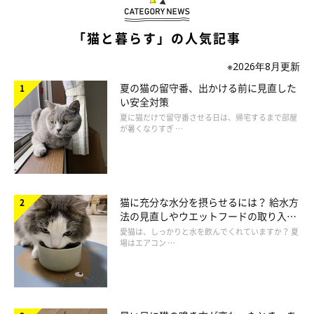
ねこのきもち投稿写真ギャラリー
「猫と暮らす」の人気記事
そもそも猫は水が苦手な生き物です。
猫を飼っているみなさん
※2026年8月更新
も、愛猫をシャンプーしようとして嫌がられた経験はありません
夏の猫の留守番、出かける前に見直した
か？
い安全対策
夏に猫だけで留守番させる日は、帰宅するまで部屋
が暑くなりすぎ …
では、猫はなぜ水が苦手なのでしょうか？ その理由は、野生時
代の猫が暮らしていた半砂漠地帯に由来します。半砂漠地帯では
水が少ないため、猫は体が濡れることに慣れていなかったので
す。そのせいか、猫の毛は保湿性に優れていますが、撥水性が低
猫に充分な水分を摂らせるには？ 給水方
く水に弱いという特徴があります。
法の見直しやウエットフードの取り入れ
方を解説
愛猫は、しっかりと水を飲んでくれていますか？ 夏
また、シャンプーされて自分のニオイが落ちてしまうと、猫は不
場はエアコン …
快に感じるのだそう。そのため、お風呂やシャンプーに抵抗があ
る猫が多いのですね！
嫌がる猫に無理やりシャンプーすると、ストレスやトラウマにな