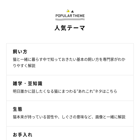
参考／「ねこのきもち」WEB MAGAZINE『【写真で解説】猫のシ
ャンプー！やり方や頻度、嫌がる猫へのおすすめの対処法など』
人気テーマ
（監修：ねこのきもち獣医師相談室）
文／松本マユ
※写真はスマホアプリ「いぬ・ねこのきもち」で投稿されたもの
飼い方
です。
猫と一緒に暮らす中で知っておきたい基本の飼い方を専門家がわか
りやすく解説
※記事と写真に関連性はありませんので予めご了承ください。
雑学・豆知識
明日誰かに話したくなる猫にまつわる”あれこれ”ネタはこちら
生態
猫本来が持っている習性や、しぐさの意味など、画像と一緒に解説
お手入れ