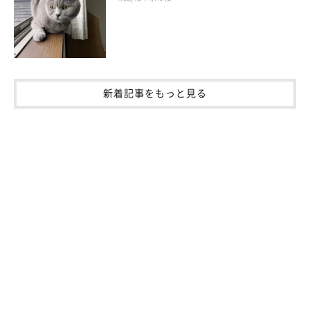
で、皮膚を清潔に保つことができます。
また、歳をとって毛づくろいがうまくできなくなってきたシニア
猫も、シャンプーした方がいい場合も。どうしても水を嫌がる場
合は、濡らしたガーゼなどでやさしく拭くのも手ですよ。
新着記事をもっと見る
基本的にはシャンプーが必要ない猫ですが、飼い主さんと生活し
ていくうえでは、必要に応じて入れた方がいいこともあるのです
ね。しかし上述のように猫は水が苦手なため、無理強いしないよ
うにしましょう！
猫のシャンプーの詳しいやり方が知りたい方は、こちらのページ
も参考にしてみてくださいね！
ねこのきもち WEB MAGAZINE｜【写真で解説】猫のシャンプ
ー！やり方や頻度、嫌がる猫へのおすすめの対処法など