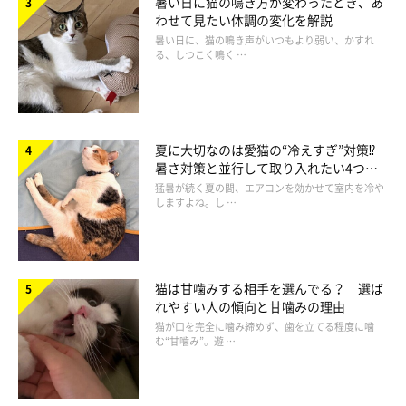
暑い日に猫の鳴き方が変わったとき、あ
わせて見たい体調の変化を解説
ってしまうことも。しかし子猫（生後3カ月ごろまで）のうちに
暑い日に、猫の鳴き声がいつもより弱い、かすれ
シャンプーを経験しておくと、水を怖がりにくくなるともいわれ
る、しつこく鳴く …
ています。
夏に大切なのは愛猫の“冷えすぎ”対策⁉
暑さ対策と並行して取り入れたい4つの
工夫
猛暑が続く夏の間、エアコンを効かせて室内を冷や
しますよね。し …
猫は甘噛みする相手を選んでる？ 選ば
れやすい人の傾向と甘噛みの理由
猫が口を完全に噛み締めず、歯を立てる程度に噛
む“甘噛み”。遊 …