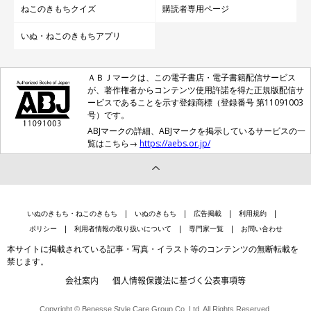
ねこのきもちクイズ
購読者専用ページ
いぬ・ねこのきもちアプリ
ＡＢＪマークは、この電子書店・電子書籍配信サービス
が、著作権者からコンテンツ使用許諾を得た正規版配信サ
ービスであることを示す登録商標（登録番号 第11091003
号）です。
ABJマークの詳細、ABJマークを掲示しているサービスの一
覧はこちら→
https://aebs.or.jp/
いぬのきもち・ねこのきもち
いぬのきもち
広告掲載
利用規約
ポリシー
利用者情報の取り扱いについて
専門家一覧
お問い合わせ
本サイトに掲載されている記事・写真・イラスト等のコンテンツの無断転載を
禁じます。
会社案内
個人情報保護法に基づく公表事項等
Copyright © Benesse Style Care Group Co.,Ltd. All Rights Reserved.