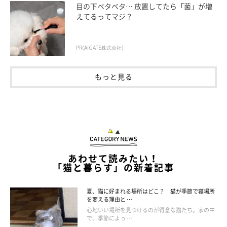
目の下ベタベタ… 放置してたら「菌」が増
えてるってマジ？
シャンプーした方がいい場合も！
PR(AIGATE株式会社)
もっと見る
あわせて読みたい！
「猫と暮らす」の新着記事
夏、猫に好まれる場所はどこ？ 猫が季節で寝場所
を変える理由と …
心地いい場所を見つけるのが得意な猫たち。家の中
で、季節によっ …