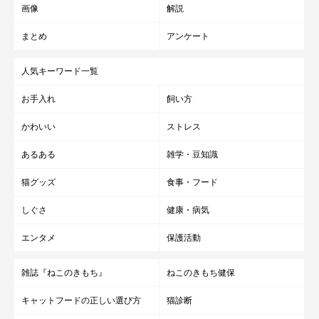
画像
解説
まとめ
アンケート
人気キーワード一覧
お手入れ
飼い方
かわいい
ストレス
あるある
雑学・豆知識
猫グッズ
食事・フード
しぐさ
健康・病気
エンタメ
保護活動
雑誌『ねこのきもち』
ねこのきもち健保
キャットフードの正しい選び方
猫診断