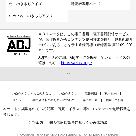
ねこのきもちクイズ
購読者専用ページ
いぬ・ねこのきもちアプリ
ＡＢＪマークは、この電子書店・電子書籍配信サービス
が、著作権者からコンテンツ使用許諾を得た正規版配信サ
ービスであることを示す登録商標（登録番号 第11091003
猫の五感の中で最も優れているのは聴力
号）です。
ABJマークの詳細、ABJマークを掲示しているサービスの一
覧はこちら→
https://aebs.or.jp/
いぬのきもち・ねこのきもち
いぬのきもち
広告掲載
利用規約
ポリシー
利用者情報の取り扱いについて
専門家一覧
お問い合わせ
本サイトに掲載されている記事・写真・イラスト等のコンテンツの無断転載を
禁じます。
会社案内
個人情報保護法に基づく公表事項等
Copyright © Benesse Style Care Group Co.,Ltd. All Rights Reserved.