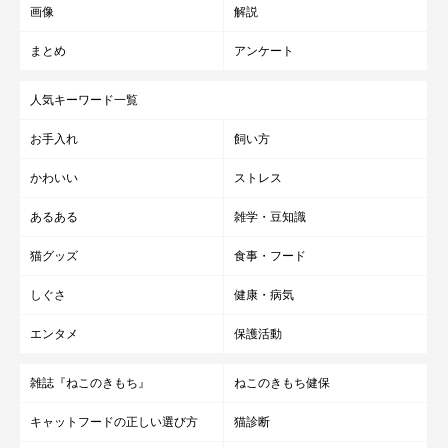
画像
解説
猫は五感を最大限に使って周囲の状況を把握しようとしたり、顔
まとめ
アンケート
や体のあらゆるパーツを使って気持ちを伝えようとしたりするた
め、耳の変化だけでは気持ちを十分に理解できない場合には、目
人気キーワード一覧
やヒゲ、しっぽなどの動きもあわせて観察してみると良いでしょ
お手入れ
飼い方
う。
かわいい
ストレス
あるある
雑学・豆知識
猫グッズ
食事・フード
しぐさ
健康・病気
エンタメ
保護活動
雑誌『ねこのきもち』
ねこのきもち健保
キャットフードの正しい選び方
猫診断