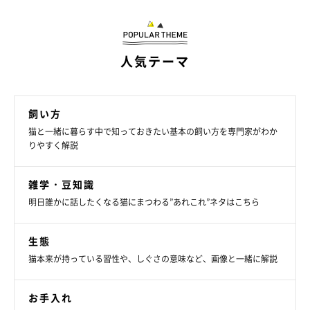
大きな音にびっくりしたり、猫同士の喧嘩が近くで起こっていた
り、また、自分より強い敵が近づいてきたりしたときに、警戒心
や恐怖心を感じているサインです。
人気テーマ
弱気になっているときでもありますので、優しく声をかけて恐怖
心を取り除いてあげるのもひとつの手ですが、このような状況の
飼い方
猫と一緒に暮らす中で知っておきたい基本の飼い方を専門家がわか
ときは周囲に対する警戒心もとても高まっています。急な声かけ
りやすく解説
を逆に怖がってしまったり、猫の体に触れようとすると反動で引
っ掻いたり噛んだりすることもありますので、様子を見ながら緩
雑学・豆知識
やかに対応する方が良いでしょう。
明日誰かに話したくなる猫にまつわる”あれこれ”ネタはこちら
生態
猫本来が持っている習性や、しぐさの意味など、画像と一緒に解説
お手入れ