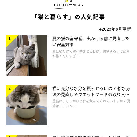
「猫と暮らす」の人気記事
※2026年8月更新
夏の猫の留守番、出かける前に見直した
耳の角度別！猫の気持ち辞典
い安全対策
夏に猫だけで留守番させる日は、帰宅するまで部屋
が暑くなりすぎ …
猫に充分な水分を摂らせるには？ 給水方
法の見直しやウエットフードの取り入れ
方を解説
愛猫は、しっかりと水を飲んでくれていますか？ 夏
場はエアコン …