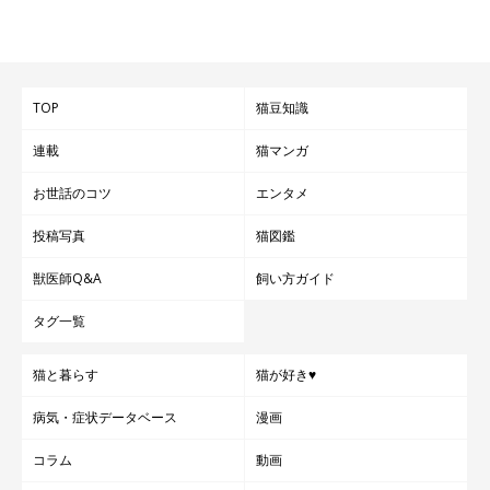
TOP
猫豆知識
連載
猫マンガ
お世話のコツ
エンタメ
投稿写真
猫図鑑
獣医師Q&A
飼い方ガイド
ねこのきもち投稿写真ギャラリー
タグ一覧
猫の種類によって耳が折れ耳や反り耳で、ピンと立てている状態
猫と暮らす
猫が好き♥
や反らせている状態が分かりにくいことがあります。しかし、折
れ耳や反り耳の猫でも、筋肉の構造は同じため、耳の付け根の動
病気・症状データベース
漫画
きをよく観察すると、立ち耳の猫と同じように感情を読み取るこ
コラム
動画
とができます。