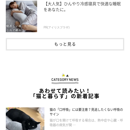
【大人気】ひんやり冷感寝具で快適な睡眠
ねこのきもち投稿写真ギャラリー
をあなたに。
猫の耳は、なんと180度も動くほど可動域が広く、その角度や力
PR(アイリスプラザ)
の入り具合などによってさまざまな変化を見ることができます。
具体的な耳の変化ごとの猫の感情をご紹介します。
もっと見る
力まずにまっすぐ耳を立てているとき
何も感じておらず気持ちが穏やかなときや、暇だと感じていると
きには、力まず耳をまっすぐに立てていることが多いです。
あわせて読みたい！
「猫と暮らす」の新着記事
リラックスして眠いときも、耳を動かさずにこの状態であること
が多いので、そのときは一緒に遊ぼうとするよりはそっとしてあ
猫の「口呼吸」には要注意？見逃したくない呼吸の
サイン
げる方が良いでしょう。
猫が口を開けて呼吸する場合は、熱中症や心臓・呼
吸器の病気が関 …