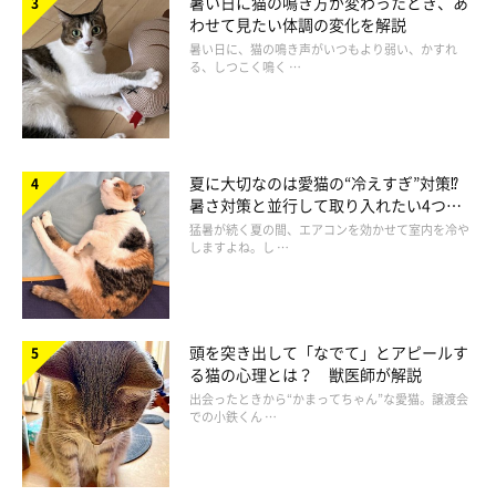
暑い日に猫の鳴き方が変わったとき、あ
わせて見たい体調の変化を解説
暑い日に、猫の鳴き声がいつもより弱い、かすれ
る、しつこく鳴く …
夏に大切なのは愛猫の“冷えすぎ”対策⁉
暑さ対策と並行して取り入れたい4つの
工夫
猛暑が続く夏の間、エアコンを効かせて室内を冷や
しますよね。し …
頭を突き出して「なでて」とアピールす
る猫の心理とは？ 獣医師が解説
出会ったときから“かまってちゃん”な愛猫。譲渡会
での小鉄くん …