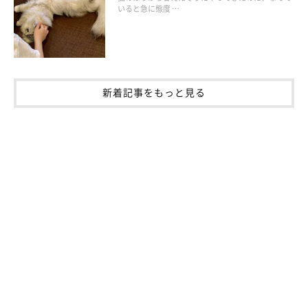
いると急に態度 …
外側に反らせているとき
猫が怒っているときや、拒絶を示すときには、耳は力が入って外
側に反った状態になります。具体的には、ほかの猫に対して攻撃
新着記事をもっと見る
的な気持ちになっていたり、人に近づいてほしくなかったりする
場合に、耳を反らせることが多いです。
拒絶の気持ちの強さに応じて、耳が反る角度も大きくなります。
これ以上反らないほど反らせているときは、近づかずにそっとし
てあげましょう。
耳を伏せているとき
驚いたり、恐怖心を抱いたりしているときは、耳を頭の後ろに付
けるようにペタッと伏せることが多いです。