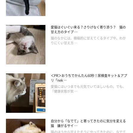
一方で、暇だと感じている場合は、耳を動かしていないだけでは
なく、じっと飼い主の様子をうかがっていることがあります。こ
のような場合には、一緒に遊んであげるのもおすすめです。
愛猫はぐいぐい来る？さりげなく寄り添う？ 猫の
甘え方のタイプ …
猫のなかには、積極的に甘えてくるタイプや、わか
りにくい甘え方 …
＜PR＞おうちでかんたん60秒！尿検査キット＆アプ
リ「nek …
愛猫にはいつまでも元気でいてほしいもの。でも、
「健康状態が気 …
自分から「なでて」と寄ってきたのに気分を変える
猫 嫌がるサイ …
猫のほうから甘えたそうにやってきたのに、なでて