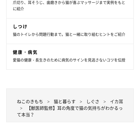
爪切り、耳そうじ、歯磨きから猫が喜ぶマッサージまで実例をもと
に紹介
しつけ
猫のトイレから問題行動まで。猫と一緒に取り組むヒントをご紹介
健康・病気
愛猫の健康・長生きのために病気のサインを見逃さないコツを伝授
ピンと立てて、音の方に向けているとき
動くものを見つけたときや、初めて目にするものを見つけたとき
には、リラックスしているときよりも耳に力を入れて情報収集を
ねこのきもち
猫と暮らす
しぐさ
イカ耳
【獣医師監修】耳の角度で猫の気持ちがわかるっ
しようとします。耳だけではなく、目もじっと凝らしてあらゆる
て本当？
感覚を研ぎ澄まし、何が起きているのか感じ取ろうとするので
す。少し緊張しているときも、耳に力を入れて周囲の状況を察知
しようとします。