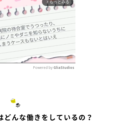
もっとみる
arrow_forward_ios
Powered by 
GliaStudios
M
u
t
e
はどんな働きをしているの？