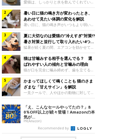
入れ方を解説
愛猫は、しっかりと水を飲んでくれていま
すか？ 夏場はエアコンで室内が涼しいこ
暑い日に猫の鳴き方が変わったとき、
ともあり、猫があまり水を飲まないこと
も。積極的に水分を摂らせるためには、給
あわせて見たい体調の変化を解説
水方法を見直したり、フードから水分を摂
暑い日に、猫の鳴き声がいつもより弱い、
らせたりする方法があります。今回は獣医
かすれる、しつこく鳴くなど、ふだんと違
師の重本仁先生に、猫に水分を摂らせるた
夏に大切なのは愛猫の“冷えすぎ”対策⁉
って聞こえることがあります。 そんなと
めにできるためできる工夫を教えていただ
き、あわせてどのような様子を確認したら
暑さ対策と並行して取り入れたい4つの
きました。ボウルの高さを愛猫の好みにね
よいのでしょうか。暑い日に猫の鳴き方が
工夫
猛暑が続く夏の間、エアコンを効かせて室
このきもち投稿写真ギャラリー水飲みボウ
変わるときの見方や注意したい体調の変化
内を冷やしますよね。しかし、人にとって
ルの高さは、猫が飲むときに頭が胃より下
などについて、ねこのきもち獣医師相談室
猫は甘噛みする相手を選んでる？ 選
は快適な温度でも、猫にとっては温度が低
にならないように設定すると飲みやすいで
の山口みき先生に伺いました。 鳴き方の
すぎることも。暑さ対策と並行して、冷え
ばれやすい人の傾向と甘噛みの理由
しょう。首を深く折り曲げずに済むため、
変化だけで判断せず、全身の様子も確認し
すぎ対策もしっかりと行うことが大切で
猫が口を完全に噛み締めず、歯を立てる程
関節や食道への負
てねこのきもち投稿写真ギャラリー猫の鳴
す。今回は獣医師の重本仁先生に、猫の冷
度に噛む“甘噛み”。遊びやスキンシップの
き方が変わったとき、暑さと関係している
えすぎを防ぐ4つの対策を教えていただき
かまってほしくて鳴くことも 猫のさま
ときに繰り出すことがありますが、同じ家
ように見えることがあります。 ただ、鳴
ました。（1） 冷房の効いていない部屋に
族でも噛まれる頻度に違いがあると感じる
ざまな「甘えサイン」を解説
き声だけで原因を決めるのは難しく、体調
行き来できるようにするねこのきもち投稿
ことも。ねこのきもちWEB MAGAZINEで
一見クールで、人やほかの動物に対してあ
や環境の変化を
写真ギャラリー猫が寒いと感じたときに、
は、飼い主さんたちにアンケートを実施
まり求めないように見える猫。しかし、実
冷気から逃れる「逃げ場」を用意しておき
し、愛猫が甘噛みする相手を選んでいると
は甘えん坊な性格の猫も少なくありませ
「え、こんなセールやってたの？」8
ましょう。冷房の効いていない部屋や廊下
感じる状況を教えてもらいました。また、
ん。今回は猫たちが出している“甘えサイ
0％OFF以上が続々登場！Amazonの本
へも自由に行き来できるように、ドアは猫
ねこのきもち獣医師相談室の原駿太朗先生
ン”について、帝京科学大学生命環境学部
気が...
が通れる程度に
には、実際に猫は甘噛みする相手を選んで
アニマルサイエンス学科准教授の加隈良枝
PR(Amazon)
いるのか、その真相をお聞きします。約6
先生に教えていただきました。鳴くのは、
Recommended by
割の飼い主さんが「甘噛みする相手を選ん
かまってほしいサインねこのきもち投稿写
でいる」と感じていた※2026年5月実施
真ギャラリーもともと、子猫が親猫に対し