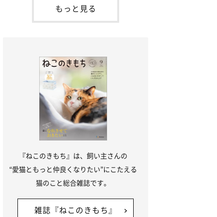
「ね
てお世話を求めるときに鳴き声を使いま
もっと見る
す。子猫なので「ニャー」よりもややか細
い「ミャア」といった鳴き声になります
が、この鳴き声を聞くと成猫が反応すると
いう習性があるようで
『ねこのきもち』は、飼い主さんの
“愛猫ともっと仲良くなりたい”にこたえる
猫のこと総合雑誌です。
雑誌『ねこのきもち』