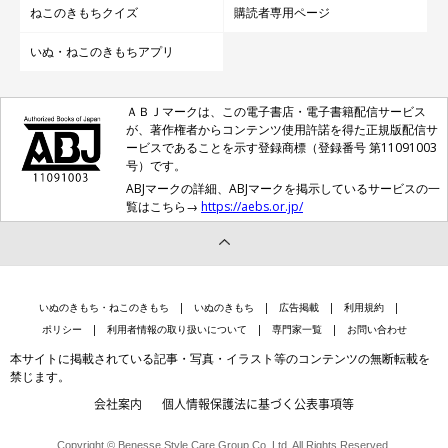
ねこのきもちクイズ
購読者専用ページ
いぬ・ねこのきもちアプリ
ＡＢＪマークは、この電子書店・電子書籍配信サービス
が、著作権者からコンテンツ使用許諾を得た正規版配信サ
ービスであることを示す登録商標（登録番号 第11091003
号）です。
ABJマークの詳細、ABJマークを掲示しているサービスの一
覧はこちら→
https://aebs.or.jp/
いぬのきもち・ねこのきもち
いぬのきもち
広告掲載
利用規約
ポリシー
利用者情報の取り扱いについて
専門家一覧
お問い合わせ
本サイトに掲載されている記事・写真・イラスト等のコンテンツの無断転載を
禁じます。
会社案内
個人情報保護法に基づく公表事項等
Copyright © Benesse Style Care Group Co.,Ltd. All Rights Reserved.