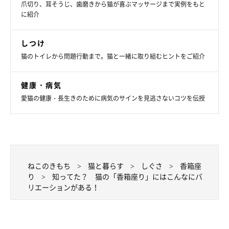
爪切り、耳そうじ、歯磨きから猫が喜ぶマッサージまで実例をもと
一般的には、両方の前足を体の下に隠したポーズを「香箱座り」
に紹介
と呼びますが、前足の置き方によってはさまざまなバリエーショ
ンが見られます。愛猫が香箱座りをしていたら、どの種類に当て
しつけ
はまるか観察し、そのときの気持ちを想像してみるのも面白いで
猫のトイレから問題行動まで。猫と一緒に取り組むヒントをご紹介
すね！
健康・病気
愛猫の健康・長生きのために病気のサインを見逃さないコツを伝授
参考／「ねこのきもち」2019年4月号『どうしてするの？どんな
気持ち？We Loveニャンポーズ』（監修：哺乳動物学者 「ねこの
博物館」館長 日本動物科学研究所所長 今泉忠明先生）
文／松本マユ
※写真はスマホアプリ「いぬ・ねこのきもち」で投稿されたもの
ねこのきもち
猫と暮らす
しぐさ
香箱座
です。
り
知ってた？ 猫の「香箱座り」にはこんなにバ
※記事と写真に関連性はありませんので予めご了承ください。
リエーションがある！