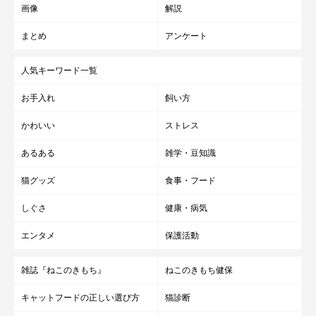
画像
解説
まとめ
アンケート
人気キーワード一覧
お手入れ
飼い方
かわいい
ストレス
あるある
雑学・豆知識
猫グッズ
食事・フード
しぐさ
健康・病気
エンタメ
保護活動
雑誌『ねこのきもち』
ねこのきもち健保
キャットフードの正しい選び方
猫診断