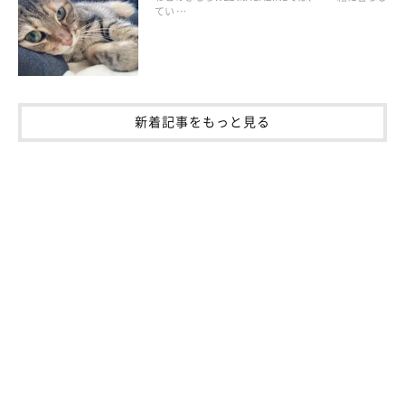
てい …
新着記事をもっと見る
前足の裏を床につけたポーズ「足裏ぴたっ」