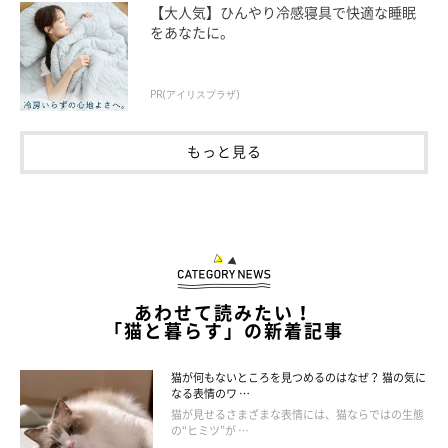
【大人気】ひんやり冷感寝具で快適な睡眠
をあなたに。
PR(アイリスプラザ)
もっと見る
あわせて読みたい！
「猫と暮らす」の新着記事
ねこのきもち投稿写真ギャラリー
猫が何もないところを見つめるのはなぜ？ 猫の気に
なる表情のワ …
猫が見せるさまざまな表情には、猫ならではの生態
片方の前足は体の下に隠しながら、もう片方の前足を伸ばして香
の“ヒミツ”が …