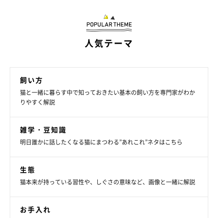
人気テーマ
飼い方
ねこのきもち投稿写真ギャラリー
猫と一緒に暮らす中で知っておきたい基本の飼い方を専門家がわか
りやすく解説
香箱座りのポーズなのに、前足の裏を床にぴたっとつけて座って
いたら、少し緊張感があるといえます。腰を下ろして休んでいる
雑学・豆知識
ものの、足裏を床につけることで、いつでも立ち上がれるように
明日誰かに話したくなる猫にまつわる”あれこれ”ネタはこちら
しているのでしょう。
生態
そのため、このときのリラックス度はやや低め。また、香箱座り
猫本来が持っている習性や、しぐさの意味など、画像と一緒に解説
をしていて気になることがあったときにも、このように足裏を床
につけて座ることがあります。
お手入れ