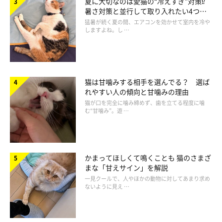
夏に大切なのは愛猫の“冷えすぎ”対策⁉
暑さ対策と並行して取り入れたい4つの
工夫
猛暑が続く夏の間、エアコンを効かせて室内を冷や
しますよね。し …
猫は甘噛みする相手を選んでる？ 選ば
れやすい人の傾向と甘噛みの理由
猫が口を完全に噛み締めず、歯を立てる程度に噛
む“甘噛み”。遊 …
かまってほしくて鳴くことも 猫のさまざ
片足だけを伸ばして座るポーズ「片足ストレ
まな「甘えサイン」を解説
ッチ」
一見クールで、人やほかの動物に対してあまり求め
ないように見え …