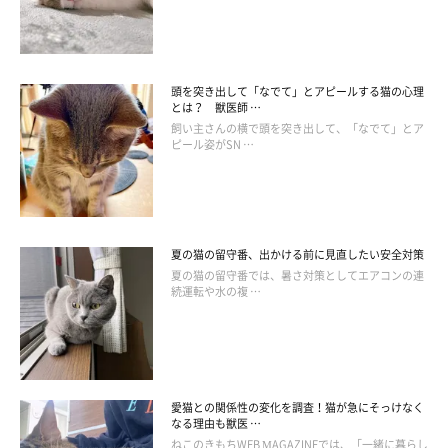
箱座りをするパターンもあります。
これは、香箱座りをしている間に曲げていた足を、ストレッチす
るために片方だけ伸ばしたと考えられます。また、香箱座りをし
頭を突き出して「なでて」とアピールする猫の心理
とは？ 獣医師 …
ているとき、目の前に気になるものがあったらこの体勢になる猫
飼い主さんの横で頭を突き出して、「なでて」とア
も。片方だけ前足を出し、“ちょいちょい”しようとしているので
ピール姿がSN …
しょう。
夏の猫の留守番、出かける前に見直したい安全対策
夏の猫の留守番では、暑さ対策としてエアコンの連
続運転や水の複 …
愛猫との関係性の変化を調査！猫が急にそっけなく
なる理由も獣医 …
ねこのきもちWEB MAGAZINEでは、「一緒に暮らし