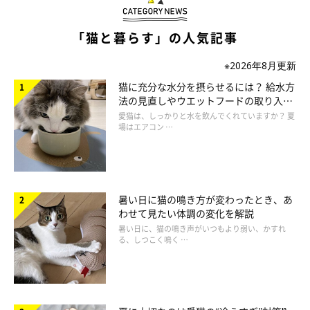
「猫と暮らす」の人気記事
※2026年8月更新
猫に充分な水分を摂らせるには？ 給水方
ねこのきもち投稿写真ギャラリー
法の見直しやウエットフードの取り入れ
方を解説
愛猫は、しっかりと水を飲んでくれていますか？ 夏
場はエアコン …
猫が香箱座りをしながら前足をクロスさせていたら、より深くリ
ラックスしている証拠でしょう。このポーズは、スタンダードな
香箱座りよりもさらに立ち上がりにくく、リラックス度が高いポ
ーズといえます。
暑い日に猫の鳴き方が変わったとき、あ
わせて見たい体調の変化を解説
なお、このとき怪しいものや気になる音を見聞きしたら、まずは
暑い日に、猫の鳴き声がいつもより弱い、かすれ
る、しつこく鳴く …
前足のクロスを解き、動きやすい体勢になるはずですよ。