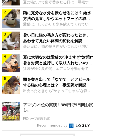
夏に猫だけで留守番させる日は、帰宅する
まで部屋が暑くなりすぎないか、水は足り
猫に充分な水分を摂らせるには？ 給水
るかと気になる飼い主さんもいるでしょ
う。家の中なら安全と思っていても、日中
方法の見直しやウエットフードの取り
は室温が急に上がることがあります。留守
入れ方を解説
愛猫は、しっかりと水を飲んでくれていま
中の暑さから猫を守るために準備したいこ
すか？ 夏場はエアコンで室内が涼しいこ
とや、帰宅後に見たいサインなどについ
暑い日に猫の鳴き方が変わったとき、
ともあり、猫があまり水を飲まないこと
て、ねこのきもち獣医師相談室の岡本りさ
も。積極的に水分を摂らせるためには、給
あわせて見たい体調の変化を解説
先生に伺いました。 留守中は室温が急に
水方法を見直したり、フードから水分を摂
暑い日に、猫の鳴き声がいつもより弱い、
上がることがあるねこのきもち投稿写真ギ
らせたりする方法があります。今回は獣医
かすれる、しつこく鳴くなど、ふだんと違
ャラリー夏の日中は、エアコンが切れると
師の重本仁先生に、猫に水分を摂らせるた
夏に大切なのは愛猫の“冷えすぎ”対策⁉
って聞こえることがあります。 そんなと
室温が急に上昇する場合があります。猫は
めにできるためできる工夫を教えていただ
き、あわせてどのような様子を確認したら
暑さ対策と並行して取り入れたい4つの
自分で涼しい場所を探すのが得意ですが、
きました。ボウルの高さを愛猫の好みにね
よいのでしょうか。暑い日に猫の鳴き方が
工夫
猛暑が続く夏の間、エアコンを効かせて室
部屋全体が暑くなれ
このきもち投稿写真ギャラリー水飲みボウ
変わるときの見方や注意したい体調の変化
内を冷やしますよね。しかし、人にとって
ルの高さは、猫が飲むときに頭が胃より下
などについて、ねこのきもち獣医師相談室
頭を突き出して「なでて」とアピール
は快適な温度でも、猫にとっては温度が低
にならないように設定すると飲みやすいで
の山口みき先生に伺いました。 鳴き方の
すぎることも。暑さ対策と並行して、冷え
する猫の心理とは？ 獣医師が解説
しょう。首を深く折り曲げずに済むため、
変化だけで判断せず、全身の様子も確認し
すぎ対策もしっかりと行うことが大切で
出会ったときから“かまってちゃん”な愛
関節や食道への負
てねこのきもち投稿写真ギャラリー猫の鳴
す。今回は獣医師の重本仁先生に、猫の冷
猫。譲渡会での小鉄くんの様子写真提供／
き方が変わったとき、暑さと関係している
えすぎを防ぐ4つの対策を教えていただき
＠Tore_2021ご紹介するのは、X（旧
アマゾン1位の実績！380円で5日間お試
ように見えることがあります。 ただ、鳴
ました。（1） 冷房の効いていない部屋に
Twitter）ユーザー＠Tore_2021さんの愛
し。
き声だけで原因を決めるのは難しく、体調
行き来できるようにするねこのきもち投稿
猫・小鉄くんです。飼い主さんによると、
や環境の変化を
写真ギャラリー猫が寒いと感じたときに、
小鉄くんは元保護猫なのだとか。飼い主さ
PR(ハーブ健康本舗)
冷気から逃れる「逃げ場」を用意しておき
ん： 「ペット可のマンションに引っ越し
Recommended by
ましょう。冷房の効いていない部屋や廊下
たので、ずっと飼いたかった猫を探しに
へも自由に行き来できるように、ドアは猫
2016年末に譲渡会に行きました。そこで