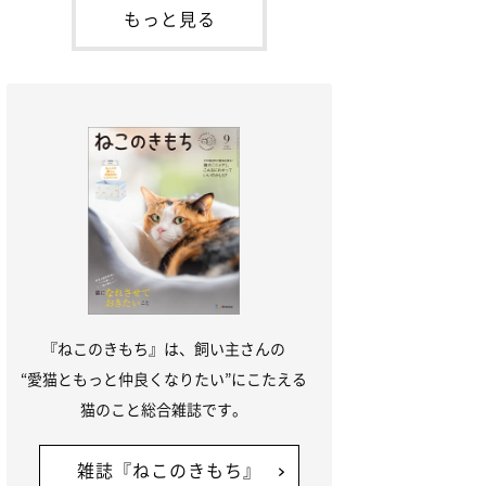
が通れる程度に
出会ったのが小鉄です。当時、小鉄はまだ
もっと見る
1才くらいだったのですが、私たちがケー
ジの中を覗いていると、そっと前足を出し
てきて、私の手の上にのっけてきたん
『ねこのきもち』は、飼い主さんの
“愛猫ともっと仲良くなりたい”にこたえる
猫のこと総合雑誌です。
雑誌『ねこのきもち』