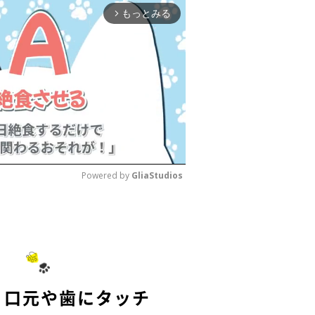
もっとみる
arrow_forward_ios
Powered by 
GliaStudios
M
u
t
e
1 口元や歯にタッチ