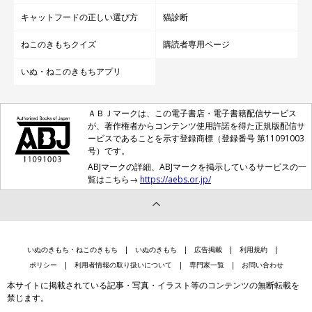
キャットフードの正しい選び方
猫診断
ねこのきもちクイズ
購読者専用ページ
いぬ・ねこのきもちアプリ
ＡＢＪマークは、この電子書店・電子書籍配信サービス
が、著作権者からコンテンツ使用許諾を得た正規版配信サ
ービスであることを示す登録商標（登録番号 第11091003
号）です。
ABJマークの詳細、ABJマークを掲示しているサービスの一
覧はこちら→
https://aebs.or.jp/
いぬのきもち・ねこのきもち
いぬのきもち
広告掲載
利用規約
ポリシー
利用者情報の取り扱いについて
専門家一覧
お問い合わせ
本サイトに掲載されている記事・写真・イラスト等のコンテンツの無断転載を
禁じます。