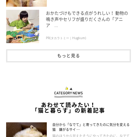
おかたづけもできる点がうれしい！ 動物の
鳴き声やセリフが盛りだくさんの「アニ
ア ...
PR(タカラトミー｜Hugkum)
もっと見る
ねこのきもち投稿写真ギャラリー
一気食いをしてしまうと、吐き戻ししやすくなり、フードの栄養
素を十分に吸収できないことがあります。一気に食べてしまうタ
あわせて読みたい！
イプのコには、お皿の中がでこぼこしているフードボウルを選ぶ
「猫と暮らす」の新着記事
のがおすすめ。食べにくくなることで一気食いを防止し、スムー
ズな消化の助けになります。
自分から「なでて」と寄ってきたのに気分を変える
猫 嫌がるサイ …
でこぼこ型のフードボウルの使用が難しい場合は、フードを小分
猫のほうから甘えたそうにやってきたのに、なでて