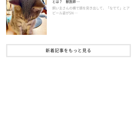
水飲み場を増やす
とは？ 獣医師 …
飼い主さんの横で頭を突き出して、「なでて」とア
ピール姿がSN …
新着記事をもっと見る