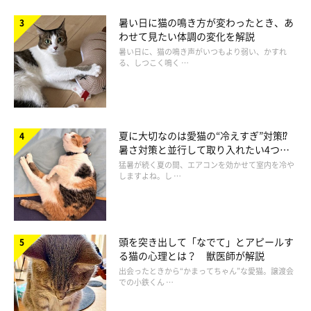
暑い日に猫の鳴き方が変わったとき、あ
わせて見たい体調の変化を解説
暑い日に、猫の鳴き声がいつもより弱い、かすれ
る、しつこく鳴く …
夏に大切なのは愛猫の“冷えすぎ”対策⁉
一気食いを防止する
暑さ対策と並行して取り入れたい4つの
工夫
猛暑が続く夏の間、エアコンを効かせて室内を冷や
しますよね。し …
頭を突き出して「なでて」とアピールす
る猫の心理とは？ 獣医師が解説
出会ったときから“かまってちゃん”な愛猫。譲渡会
での小鉄くん …