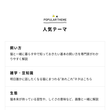
ねこのきもち投稿写真ギャラリー
スムーズな消化吸収のためには、水分補給も大切です。水をたく
さん飲んでもらえるよう、家の中には水飲み場を複数用意して、
人気テーマ
気が向いたときにさっと水が飲めるようにしておきましょう。
水飲み場の設置場所は、愛猫の行動範囲より広めに。猫の移動量
飼い方
が増えることで、運動量の増加も期待できます。
猫と一緒に暮らす中で知っておきたい基本の飼い方を専門家がわか
りやすく解説
健康な筋肉を育てることは、猫の健康寿命を延ばすことにもつな
がります。運動と一緒に、毎日の食事にも気を付けてあげましょ
雑学・豆知識
う。
明日誰かに話したくなる猫にまつわる”あれこれ”ネタはこちら
お話を伺った先生／山本宗伸先生（Tokyo Cat Specialists院長）
生態
参考／「ねこのきもち」2021年11月号『運動＆食事 小さな積み
猫本来が持っている習性や、しぐさの意味など、画像と一緒に解説
重ねが筋肉をつくる ねこの足腰を、鍛えよう！』