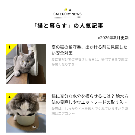
「猫と暮らす」の人気記事
ねこのきもち投稿写真ギャラリー
※2026年8月更新
ドライフードは胃の中で崩れやすく、カロリーを摂取しやすいと
夏の猫の留守番、出かける前に見直した
いう特徴があります。一方ウエットフードは高タンパクな商品が
い安全対策
多く、筋肉に必要な栄養素が豊富です。どちらのタイプにもメリ
夏に猫だけで留守番させる日は、帰宅するまで部屋
が暑くなりすぎ …
ットがあるため、ドライフードとウエットフードをバランスよく
与えるといいでしょう。
猫に充分な水分を摂らせるには？ 給水方
法の見直しやウエットフードの取り入れ
方を解説
愛猫は、しっかりと水を飲んでくれていますか？ 夏
場はエアコン …