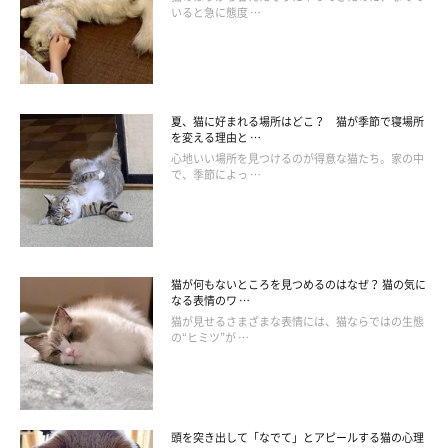
けにして与えるなど、少しずつ食べてくれるような工夫をしてみ
いると急に態度 …
ましょう。
夏、猫に好まれる場所はどこ？ 猫が季節で寝場所
を変える理由と …
心地いい場所を見つけるのが得意な猫たち。家の中
で、季節によっ …
猫が何もないところを見つめるのはなぜ？ 猫の気に
なる表情のワ …
猫が見せるさまざまな表情には、猫ならではの生態
の“ヒミツ”が …
頭を突き出して「なでて」とアピールする猫の心理