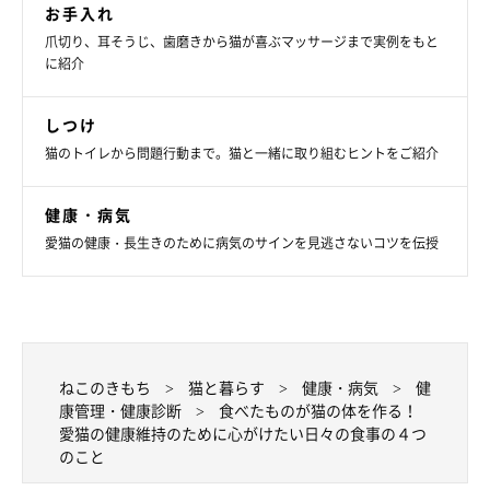
文／東里奈
お手入れ
※写真はスマホアプリ「いぬ・ねこのきもち」で投稿されたもの
爪切り、耳そうじ、歯磨きから猫が喜ぶマッサージまで実例をもと
に紹介
です。
※記事と写真に関連性はありませんので予めご了承ください。
しつけ
猫のトイレから問題行動まで。猫と一緒に取り組むヒントをご紹介
健康・病気
愛猫の健康・長生きのために病気のサインを見逃さないコツを伝授
ねこのきもち
猫と暮らす
健康・病気
健
康管理・健康診断
食べたものが猫の体を作る！
愛猫の健康維持のために心がけたい日々の食事の４つ
のこと