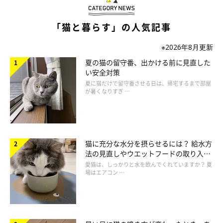
トップバッターはミケ猫のつばきちゃん。ハンターとしてのキリ
リとした表情が魅力的ですね♡
「猫と暮らす」の人気記事
※2026年8月更新
夏の猫の留守番、出かける前に見直した
い安全対策
夏に猫だけで留守番させる日は、帰宅するまで部屋
が暑くなりすぎ …
猫に充分な水分を摂らせるには？ 給水方
法の見直しやウエットフードの取り入れ
方を解説
愛猫は、しっかりと水を飲んでくれていますか？ 夏
場はエアコン …