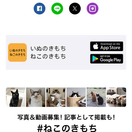
末に、なんとカーテンの向こうでおしりフリフリ♡
むしろカーテンが絶好の隠れ場で、気分が盛り上がっているのか
もしれませんね。
猫の愛らしいおしりフリフリは、飼い主さんが猫と遊んであげる
と、見られるチャンスが増えるかもしれません。猫が遊びたがっ
て飼い主さんが相手をできる状況であれば、ぜひ積極的に遊んで
あげて、かわいいおしりフリフリを目撃してくださいね♡
お話を伺った先生／小野寺温先生（帝京科学大学講師 動物看護
士）
参考／「ねこのきもち」2021年11月号『猫のカワイイあるある
行動を表す みんなの「ニャン語」集』
文／田山郁
※写真はスマホアプリ「いぬ・ねこのきもち」で投稿されたもの