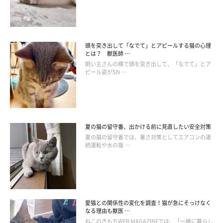
頭を突き出して「なでて」とアピールする猫の心理
とは？ 獣医師 …
飼い主さんの横で頭を突き出して、「なでて」とア
獲物をロックオン！
ピール姿がSN …
夏の猫の留守番、出かける前に見直したい安全対策
夏の猫の留守番では、暑さ対策としてエアコンの連
続運転や水の複 …
愛猫との関係性の変化を調査！猫が急にそっけなく
なる理由も獣医 …
ねこのきもちWEB MAGAZINEでは、「一緒に暮らし