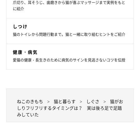
爪切り、耳そうじ、歯磨きから猫が喜ぶマッサージまで実例をもと
に紹介
しつけ
猫のトイレから問題行動まで。猫と一緒に取り組むヒントをご紹介
健康・病気
愛猫の健康・長生きのために病気のサインを見逃さないコツを伝授
ねこのきもち投稿写真ギャラリー
ねこのきもち
猫と暮らす
しぐさ
猫がお
しりフリフリするタイミングは？ 実は後ろ足で足踏
サビ猫のポンちゃんも、狙う表情が親権そのもの。
みしていた
おしりをフリフリしながら、ヒゲと瞳孔が緊張感マックス！ 全
身で狙いにいっています。