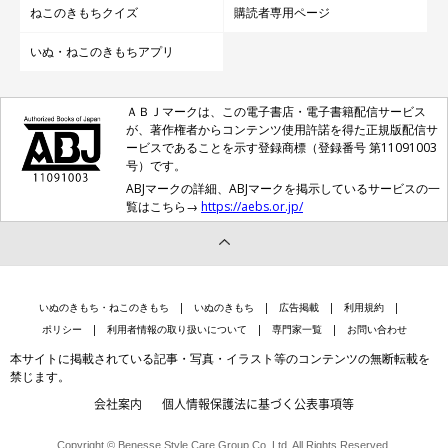
ねこのきもちクイズ
購読者専用ページ
いぬ・ねこのきもちアプリ
ＡＢＪマークは、この電子書店・電子書籍配信サービス
が、著作権者からコンテンツ使用許諾を得た正規版配信サ
ービスであることを示す登録商標（登録番号 第11091003
号）です。
ABJマークの詳細、ABJマークを掲示しているサービスの一
覧はこちら→
https://aebs.or.jp/
いぬのきもち・ねこのきもち
いぬのきもち
広告掲載
利用規約
ポリシー
利用者情報の取り扱いについて
専門家一覧
お問い合わせ
本サイトに掲載されている記事・写真・イラスト等のコンテンツの無断転載を
禁じます。
会社案内
個人情報保護法に基づく公表事項等
Copyright © Benesse Style Care Group Co.,Ltd. All Rights Reserved.