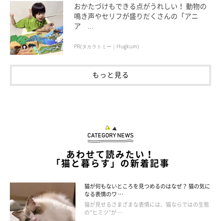
おかたづけもできる点がうれしい！ 動物の
鳴き声やセリフが盛りだくさんの「アニ
ねこのきもち投稿写真ギャラリー
ア ...
こちらはベンガルのビビちゃん。おしりをフリフリさせて、獲物
PR(タカラトミー｜Hugkum)
にGO！ という直前のよう。
低い体勢から高い位置の獲物を狙うのでしょうか？ 生き生きと
もっと見る
した瞳が印象的ですね。
あわせて読みたい！
「猫と暮らす」の新着記事
猫が何もないところを見つめるのはなぜ？ 猫の気に
なる表情のワ …
猫が見せるさまざまな表情には、猫ならではの生態
の“ヒミツ”が …