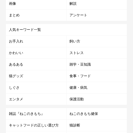
画像
解説
まとめ
アンケート
人気キーワード一覧
お手入れ
飼い方
かわいい
ストレス
あるある
雑学・豆知識
猫グッズ
食事・フード
しぐさ
健康・病気
エンタメ
保護活動
雑誌『ねこのきもち』
ねこのきもち健保
キャットフードの正しい選び方
猫診断