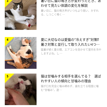
暑い日に猫の鳴き方が変わったとき、あ
獲物めがけてダッシュ寸前
わせて見たい体調の変化を解説
暑い日に、猫の鳴き声がいつもより弱い、かすれ
る、しつこく鳴く …
夏に大切なのは愛猫の“冷えすぎ”対策⁉
暑さ対策と並行して取り入れたい4つの
工夫
猛暑が続く夏の間、エアコンを効かせて室内を冷や
しますよね。し …
猫は甘噛みする相手を選んでる？ 選ば
れやすい人の傾向と甘噛みの理由
猫が口を完全に噛み締めず、歯を立てる程度に噛
む“甘噛み”。遊 …