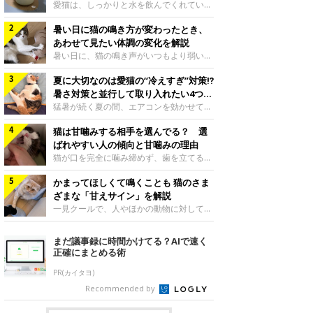
入れ方を解説
愛猫は、しっかりと水を飲んでくれていま
すか？ 夏場はエアコンで室内が涼しいこ
暑い日に猫の鳴き方が変わったとき、
ともあり、猫があまり水を飲まないこと
も。積極的に水分を摂らせるためには、給
あわせて見たい体調の変化を解説
水方法を見直したり、フードから水分を摂
暑い日に、猫の鳴き声がいつもより弱い、
らせたりする方法があります。今回は獣医
かすれる、しつこく鳴くなど、ふだんと違
師の重本仁先生に、猫に水分を摂らせるた
夏に大切なのは愛猫の“冷えすぎ”対策⁉
って聞こえることがあります。 そんなと
めにできるためできる工夫を教えていただ
き、あわせてどのような様子を確認したら
暑さ対策と並行して取り入れたい4つの
きました。ボウルの高さを愛猫の好みにね
よいのでしょうか。暑い日に猫の鳴き方が
工夫
猛暑が続く夏の間、エアコンを効かせて室
このきもち投稿写真ギャラリー水飲みボウ
変わるときの見方や注意したい体調の変化
内を冷やしますよね。しかし、人にとって
ルの高さは、猫が飲むときに頭が胃より下
などについて、ねこのきもち獣医師相談室
猫は甘噛みする相手を選んでる？ 選
は快適な温度でも、猫にとっては温度が低
にならないように設定すると飲みやすいで
の山口みき先生に伺いました。 鳴き方の
すぎることも。暑さ対策と並行して、冷え
ばれやすい人の傾向と甘噛みの理由
しょう。首を深く折り曲げずに済むため、
変化だけで判断せず、全身の様子も確認し
すぎ対策もしっかりと行うことが大切で
猫が口を完全に噛み締めず、歯を立てる程
関節や食道への負
てねこのきもち投稿写真ギャラリー猫の鳴
す。今回は獣医師の重本仁先生に、猫の冷
度に噛む“甘噛み”。遊びやスキンシップの
き方が変わったとき、暑さと関係している
えすぎを防ぐ4つの対策を教えていただき
かまってほしくて鳴くことも 猫のさま
ときに繰り出すことがありますが、同じ家
ように見えることがあります。 ただ、鳴
ました。（1） 冷房の効いていない部屋に
族でも噛まれる頻度に違いがあると感じる
ざまな「甘えサイン」を解説
き声だけで原因を決めるのは難しく、体調
行き来できるようにするねこのきもち投稿
ことも。ねこのきもちWEB MAGAZINEで
一見クールで、人やほかの動物に対してあ
や環境の変化を
写真ギャラリー猫が寒いと感じたときに、
は、飼い主さんたちにアンケートを実施
まり求めないように見える猫。しかし、実
冷気から逃れる「逃げ場」を用意しておき
し、愛猫が甘噛みする相手を選んでいると
は甘えん坊な性格の猫も少なくありませ
まだ議事録に時間かけてる？AIで速く
ましょう。冷房の効いていない部屋や廊下
感じる状況を教えてもらいました。また、
ん。今回は猫たちが出している“甘えサイ
正確にまとめる術
へも自由に行き来できるように、ドアは猫
ねこのきもち獣医師相談室の原駿太朗先生
ン”について、帝京科学大学生命環境学部
が通れる程度に
には、実際に猫は甘噛みする相手を選んで
アニマルサイエンス学科准教授の加隈良枝
PR(カイタヨ)
いるのか、その真相をお聞きします。約6
先生に教えていただきました。鳴くのは、
Recommended by
割の飼い主さんが「甘噛みする相手を選ん
かまってほしいサインねこのきもち投稿写
でいる」と感じていた※2026年5月実施
真ギャラリーもともと、子猫が親猫に対し