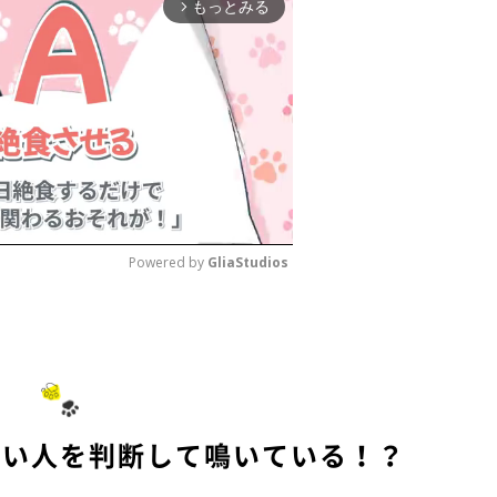
もっとみる
arrow_forward_ios
Powered by 
GliaStudios
M
u
t
e
ない人を判断して鳴いている！？