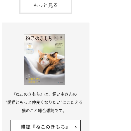
「ね
てお世話を求めるときに鳴き声を使いま
もっと見る
す。子猫なので「ニャー」よりもややか細
い「ミャア」といった鳴き声になります
が、この鳴き声を聞くと成猫が反応すると
いう習性があるようで
『ねこのきもち』は、飼い主さんの
“愛猫ともっと仲良くなりたい”にこたえる
猫のこと総合雑誌です。
雑誌『ねこのきもち』