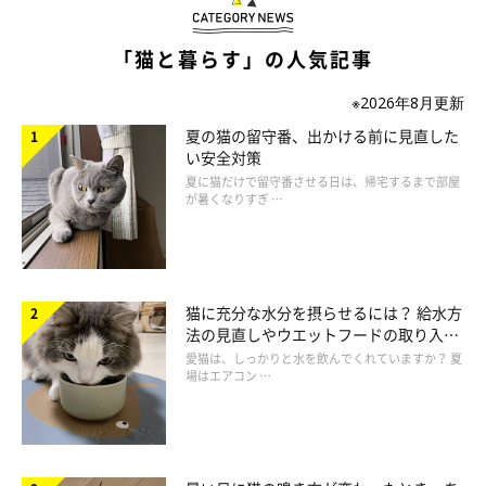
避妊手術を行って発情しないようにすれば、交尾ができないスト
レスから猫を守ることができます。また、発情に伴う大きな鳴き
「猫と暮らす」の人気記事
声などの行動も抑制できるので、飼い主さんにとってもメリット
があるといえるでしょう。
※2026年8月更新
夏の猫の留守番、出かける前に見直した
い安全対策
夏に猫だけで留守番させる日は、帰宅するまで部屋
が暑くなりすぎ …
猫に充分な水分を摂らせるには？ 給水方
法の見直しやウエットフードの取り入れ
方を解説
愛猫は、しっかりと水を飲んでくれていますか？ 夏
場はエアコン …