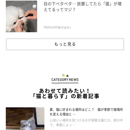
目の下ベタベタ… 放置してたら「菌」が増
えてるってマジ？
ねこのきもち投稿写真ギャラリー
PR(AIGATE株式会社)
全身麻酔でアレルギーが出ることがある
もっと見る
猫が避妊手術を受ける際は、全身麻酔が必要です。そのため、体
調や体質によっては、麻酔に対してアレルギー反応が出る場合が
あります。ただ、近年は安全性の高い麻酔が使用されているの
で、避妊手術時に麻酔で死亡する例は、非常にまれです。
あわせて読みたい！
「猫と暮らす」の新着記事
夏、猫に好まれる場所はどこ？ 猫が季節で寝場所
を変える理由と …
心地いい場所を見つけるのが得意な猫たち。家の中
で、季節によっ …