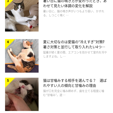
暑い日に猫の鳴き方が変わったとき、あ
わせて見たい体調の変化を解説
暑い日に、猫の鳴き声がいつもより弱い、かすれ
避妊手術のデメリットは？
る、しつこく鳴く …
夏に大切なのは愛猫の“冷えすぎ”対策⁉
暑さ対策と並行して取り入れたい4つの
工夫
猛暑が続く夏の間、エアコンを効かせて室内を冷や
しますよね。し …
猫は甘噛みする相手を選んでる？ 選ば
れやすい人の傾向と甘噛みの理由
猫が口を完全に噛み締めず、歯を立てる程度に噛
む“甘噛み”。遊 …