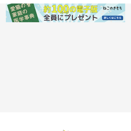
病気の予防
乳腺腫瘍（乳がん）や卵胞嚢腫、子宮内膜症や子宮蓄膿症など、
生殖器に関する病気は、避妊手術をしていないメス猫の発症率が
非常に高いそうです。避妊手術では、子宮や卵巣を切除するた
め、これらの病気予防につながります。
発情期のストレス軽減
メス猫の発情は排卵することで治まりますが、猫の排卵は交尾が
きっかけで起こります。つまり、交尾をしないことには排卵せ
ず、発情は治まらないということです。発情した状態で長いこと
交尾ができないと、ストレスがたまって体調を崩すおそれも。