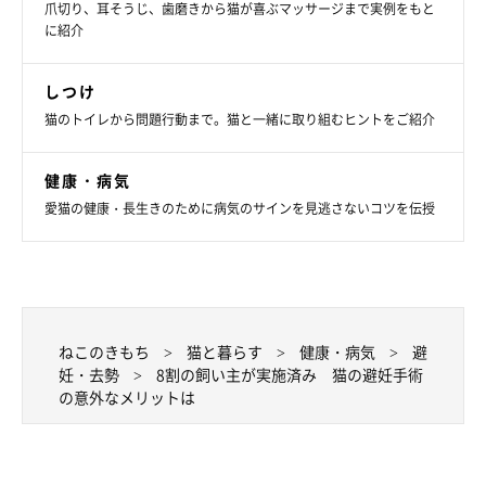
爪切り、耳そうじ、歯磨きから猫が喜ぶマッサージまで実例をもと
に紹介
しつけ
猫のトイレから問題行動まで。猫と一緒に取り組むヒントをご紹介
ねこのきもち投稿写真ギャラリー
健康・病気
愛猫の健康・長生きのために病気のサインを見逃さないコツを伝授
避妊手術は、先ほどあげた例のようにメリットが多く、愛猫の心
身を守るために必要な施術だと考えられています。現在は、多く
の飼い主さんが愛猫に避妊手術を受けさせており、2020年9月に
ねこのきもちアプリで実施した「愛猫に避妊手術を受けさせてい
ますか？」というアンケートでは、87％の方が「受けさせてい
ねこのきもち
猫と暮らす
健康・病気
避
妊・去勢
8割の飼い主が実施済み 猫の避妊手術
る」と回答されたほどです。
の意外なメリットは
しかし、臓器に奇形があったり、内臓に疾患があったりする猫
は、避妊手術時の麻酔が悪影響を及ぼしてしまうことも。この場