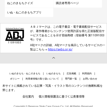
ねこのきもちクイズ
購読者専用ページ
いぬ・ねこのきもちアプリ
ＡＢＪマークは、この電子書店・電子書籍配信サービス
が、著作権者からコンテンツ使用許諾を得た正規版配信サ
ービスであることを示す登録商標（登録番号 第11091003
号）です。
ABJマークの詳細、ABJマークを掲示しているサービスの一
覧はこちら→
https://aebs.or.jp/
いぬのきもち・ねこのきもち
いぬのきもち
広告掲載
利用規約
ポリシー
利用者情報の取り扱いについて
専門家一覧
お問い合わせ
本サイトに掲載されている記事・写真・イラスト等のコンテンツの無断転載を
禁じます。
会社案内
個人情報保護法に基づく公表事項等
Copyright © Benesse Style Care Group Co.,Ltd. All Rights Reserved.