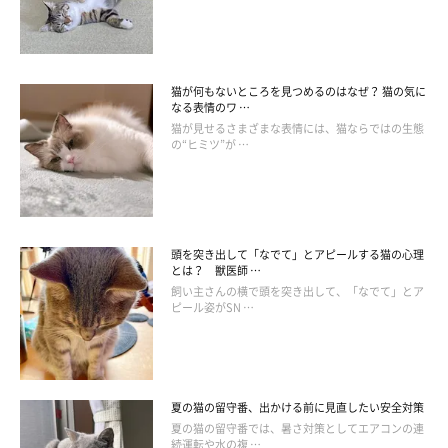
猫が何もないところを見つめるのはなぜ？ 猫の気に
なる表情のワ …
猫が見せるさまざまな表情には、猫ならではの生態
の“ヒミツ”が …
ホルモンバランスの影響で太りやすくなる
頭を突き出して「なでて」とアピールする猫の心理
とは？ 獣医師 …
飼い主さんの横で頭を突き出して、「なでて」とア
ピール姿がSN …
子宮や卵巣を摘出するとホルモンバランスが変化し、太りやすく
なることがあります。避妊手術をしたあとは、愛猫の体重管理を
徹底しましょう。
夏の猫の留守番、出かける前に見直したい安全対策
夏の猫の留守番では、暑さ対策としてエアコンの連
手術直後は体調が悪くなる場合がある
続運転や水の複 …