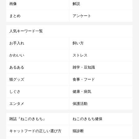
画像
解説
まとめ
アンケート
人気キーワード一覧
お手入れ
飼い方
かわいい
ストレス
あるある
雑学・豆知識
猫グッズ
食事・フード
しぐさ
健康・病気
エンタメ
保護活動
雑誌『ねこのきもち』
ねこのきもち健保
キャットフードの正しい選び方
猫診断