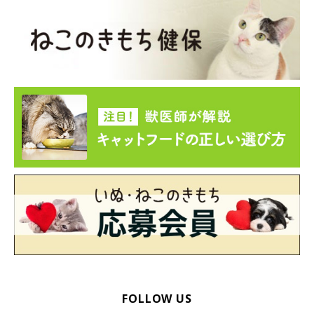
術、したほうがいい？費用や術後の変化・ケアも』（監修：目黒
アニマルメディカルセンター 隅田川動物病院 循環器担当 佐藤貴
紀先生）
文／東里奈
※写真はスマホアプリ「いぬ・ねこのきもち」で投稿されたもの
です。
※記事と写真に関連性はありませんので予めご了承ください。
FOLLOW US