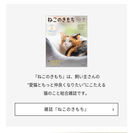
合は、避妊手術をしないという選択も考えられます。
ただ、動物病院などでも猫に避妊手術を受けさせることが推奨さ
れているため、特別な理由がない限りは、避妊手術を受けさせる
のが望ましいでしょう。
避妊手術をするかどうかは、愛猫の今後の生活に大きく関わりま
す。かかりつけの獣医師と相談のうえ、愛猫にとってベストな選
択ができるといいですね。
『ねこのきもち』は、飼い主さんの
“愛猫ともっと仲良くなりたい”にこたえる
関連記事:
猫のこと総合雑誌です。
【獣医師監修】猫の避妊手術、したほうがい
い？費用や術後の変化・ケアも
雑誌『ねこのきもち』
メス猫を新しく迎えたときにまず考えなければいけないのが、避妊
手術を受けさせるのかどうかです。そこで今回は、避妊手術の必要
性からメリット・デメリット、手術の種類や流れ、受ける時期、術
後のケア方法や注意点まで詳しく解説します。
参考／ねこのきもちWEB MAGAZINE『【獣医師監修】猫の避妊手