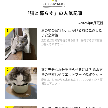
「猫と暮らす」の人気記事
※2026年8月更新
ねこのきもち写真投稿ギャラリー
夏の猫の留守番、出かける前に見直した
い安全対策
膝の上で抱っこできる猫には、1人でも安全に爪切りができる
夏に猫だけで留守番させる日は、帰宅するまで部屋
が暑くなりすぎ …
「腹見せ抱っこ切り」スタイルを試しましょう。
1.猫を膝の上で抱いてスキンシップ
猫に充分な水分を摂らせるには？ 給水方
法の見直しやウエットフードの取り入れ
膝の上で猫を仰向けに抱っこし、なでながらリラックスさせまし
方を解説
愛猫は、しっかりと水を飲んでくれていますか？ 夏
場はエアコン …
ょう。猫の背中と人のお腹を密着させると安定します。