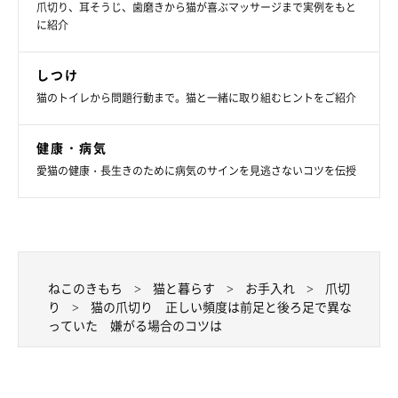
爪切り、耳そうじ、歯磨きから猫が喜ぶマッサージまで実例をもと
に紹介
しつけ
猫のトイレから問題行動まで。猫と一緒に取り組むヒントをご紹介
「覆いかぶさり切り」も抱っこが苦手な猫におすすめ
健康・病気
猫が床にいるとき、太ももで猫の体全体を挟んで固定します。そ
愛猫の健康・長生きのために病気のサインを見逃さないコツを伝授
のまま覆いかぶさるように前かがみになり、前足の爪を切りまし
ょう。
爪切りを怖がる猫には「バスタオルで目隠し切り」がお
ねこのきもち
猫と暮らす
お手入れ
爪切
すすめ
り
猫の爪切り 正しい頻度は前足と後ろ足で異な
っていた 嫌がる場合のコツは
こちらは爪切りを見るだけで逃げ出す猫に向いている方法。バス
タオルを顔にかぶせ、爪を切る足のみ出して行います。目隠しす
ることで、猫の恐怖心が軽減するはずです。