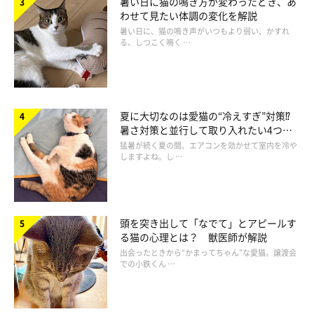
暑い日に猫の鳴き方が変わったとき、あ
わせて見たい体調の変化を解説
暑い日に、猫の鳴き声がいつもより弱い、かすれ
る、しつこく鳴く …
夏に大切なのは愛猫の“冷えすぎ”対策⁉
暑さ対策と並行して取り入れたい4つの
工夫
猛暑が続く夏の間、エアコンを効かせて室内を冷や
しますよね。し …
2.後ろ足の爪を出して切る
頭を突き出して「なでて」とアピールす
る猫の心理とは？ 獣医師が解説
出会ったときから“かまってちゃん”な愛猫。譲渡会
視野に入りにくいため、猫が比較的怖がらない後ろ足から先に行
での小鉄くん …
いましょう。爪切りを持っていない手で片方の後ろ足を持ち、親
指で爪を押し出して、爪を切ります。