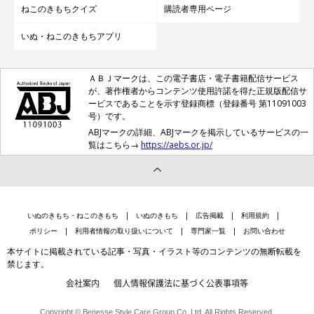
ねこのきもちクイズ
購読者専用ページ
いぬ・ねこのきもちアプリ
ＡＢＪマークは、この電子書店・電子書籍配信サービス
が、著作権者からコンテンツ使用許諾を得た正規版配信サ
ービスであることを示す登録商標（登録番号 第11091003
号）です。
ABJマークの詳細、ABJマークを掲示しているサービスの一
覧はこちら→
https://aebs.or.jp/
いぬのきもち・ねこのきもち
いぬのきもち
広告掲載
利用規約
ポリシー
利用者情報の取り扱いについて
専門家一覧
お問い合わせ
本サイトに掲載されている記事・写真・イラスト等のコンテンツの無断転載を
禁じます。
会社案内
個人情報保護法に基づく公表事項等
Copyright © Benesse Style Care Group Co.,Ltd. All Rights Reserved.