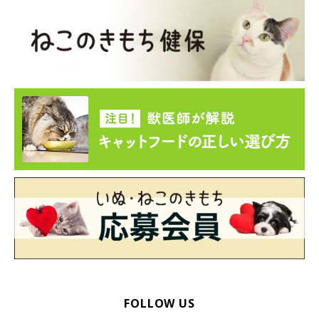
家族の協力が得られるなら猫を抱っこする係と、爪を切る係に分
けて爪切りを行ってみましょう。前足はつけ根をしっかり持つ
と、猫が足を引っ込めにくくなり、爪を切りやすくなります。
まずは基本の爪切り方法をマスターすることが、猫の爪切りを成
功させるコツです。今回ご紹介した内容を参考に、愛猫の爪を上
手にお手入れしてあげてくださいね。
お話を伺った先生／中桐由貴先生（アニマル・ケアサロンFLORA
医院長 日本ペットマッサージ協会理事）
参考／「ねこのきもち」2020年10月号『はじめてさんも、きっ
とできる！基本をマスター ねこの爪切り』
文／宮下早希
※写真はスマホアプリ「いぬ・ねこのきもち」で投稿されたもの
です。
FOLLOW US
※記事と写真に関連性はありませんので予めご了承ください。