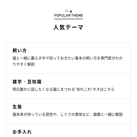
抱っこが苦手な猫におすすめの「ウトウト中にこっそり
切り」
人気テーマ
横になってまどろんでいる猫の背後に回ります。足の下に手を滑
り込ませ、軽く足を持って爪切りを行いましょう。こちらは、と
飼い方
くに後ろ足を切るときに向いている方法です。
猫と一緒に暮らす中で知っておきたい基本の飼い方を専門家がわか
りやすく解説
雑学・豆知識
明日誰かに話したくなる猫にまつわる”あれこれ”ネタはこちら
生態
猫本来が持っている習性や、しぐさの意味など、画像と一緒に解説
お手入れ