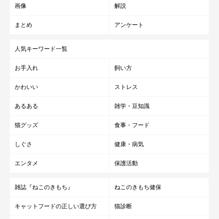
画像
解説
まとめ
アンケート
人気キーワード一覧
お手入れ
飼い方
かわいい
ストレス
あるある
雑学・豆知識
猫グッズ
食事・フード
しぐさ
健康・病気
エンタメ
保護活動
雑誌『ねこのきもち』
ねこのきもち健保
キャットフードの正しい選び方
猫診断