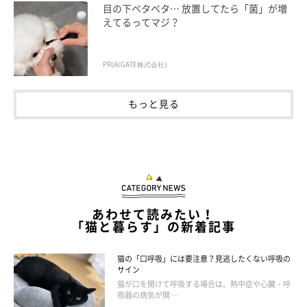
目の下ベタベタ… 放置してたら「菌」が増
えてるってマジ？
3.前足の爪を出して切る
PR(AIGATE株式会社)
後ろ足と同様に切ります。その際、左前足は飼い主さんの右腕方
向、右前足は左腕方向に引き寄せると、体勢が固定されて切りや
もっと見る
すくなります。
なお、親指の爪はほかの爪と離れた位置にあり、切りにくくなっ
ています。親指が上にくるように前足の先を内側に少し傾ける
と、よく見えて切りやすくなりますよ。
あわせて読みたい！
「猫と暮らす」の新着記事
猫の「口呼吸」には要注意？見逃したくない呼吸の
サイン
猫が口を開けて呼吸する場合は、熱中症や心臓・呼
吸器の病気が関 …