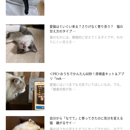
愛猫はぐいぐい来る？さりげなく寄り添う？ 猫の
甘え方のタイプ …
猫のなかには、積極的に甘えてくるタイプや、わか
りにくい甘え方 …
抱っこや爪切りを怖がる猫におすすめの爪切
＜PR＞おうちでかんたん60秒！尿検査キット＆アプ
り方法
リ「nek …
愛猫にはいつまでも元気でいてほしいもの。でも、
「健康状態が気 …
自分から「なでて」と寄ってきたのに気分を変える
猫 嫌がるサイ …
猫のほうから甘えたそうにやってきたのに、なでて